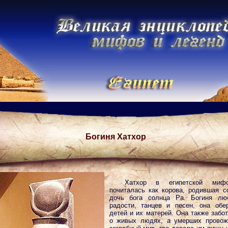
Богиня Хатхор
Хатхор в египетской мифо
почиталась как корова, родившая с
дочь бога солнца Ра. Богиня лю
радости, танцев и песен, она обе
детей и их матерей. Она также забо
о живых людях, а умерших провож