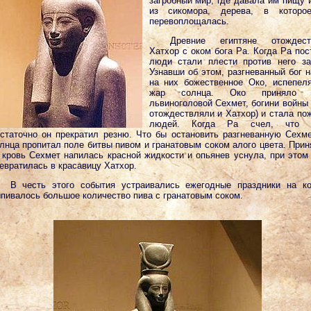
загробный мир, где давала им пищу 
из сикомора, дерева, в которо
перевоплощалась.
Древние египтяне отождест
Хатхор с оком бога Ра. Когда Ра пос
люди стали плести против него за
Узнавши об этом, разгневанный бог 
на них божественное Око, испепе
жар солнца. Око приняло о
львиноголовой Сехмет, богини войны 
отождествляли и Хатхор) и стала по
людей. Когда Ра счел, что 
статочно он прекратил резню. Что бы остановить разгневанную Сехме
лнца пропитал поле битвы пивом и гранатовым соком алого цвета. Прин
 кровь Сехмет напилась красной жидкости и опьянев уснула, при этом
евратилась в красавицу Хатхор.
В честь этого события устраивались ежегодные праздники на к
пивалось большое количество пива с гранатовым соком.