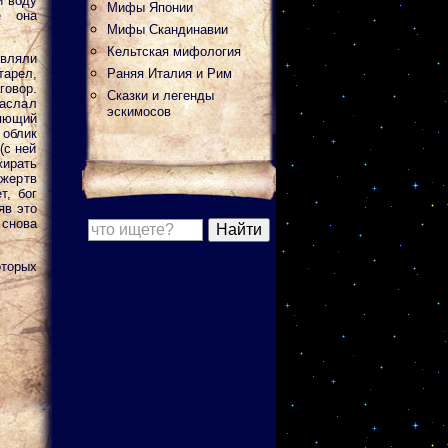
и воду
Мифы Японии
е она
Мифы Скандинавии
Кельтская мифология
вляли
тарел,
Раняя Италия и Рим
говор.
Сказки и легенды
наслал
эскимосов
ляющий
блик
(с ней
жирать
жертв
т, бог
яв это
 снова
оторых