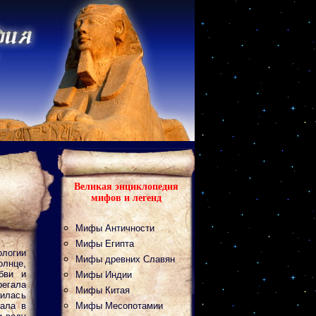
Великая энциклопедия
мифов и легенд
Мифы Античности
Мифы Египта
логии
Мифы древних Славян
олнце,
бви и
Мифы Индии
регала
Мифы Китая
тилась
ала в
Мифы Месопотамии