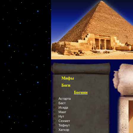
Мифы
Боги
Богини
Астарта
Баст
Исида
Маат
Нут
Сехмет
Тефнут
Хатхор