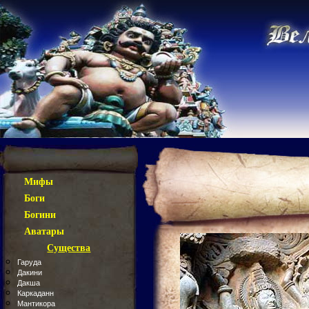
Мифы
Боги
Богини
Аватары
Существа
Гаруда
Дакини
Дакша
Каркаданн
Мантикора