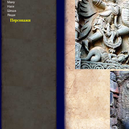
Ману
Наги
Шеша
Якши
Персонажи