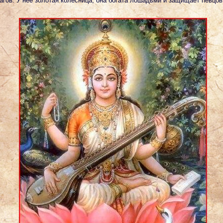
агов. У нее золотая колесница, она богата лошадьми и защищает певцов