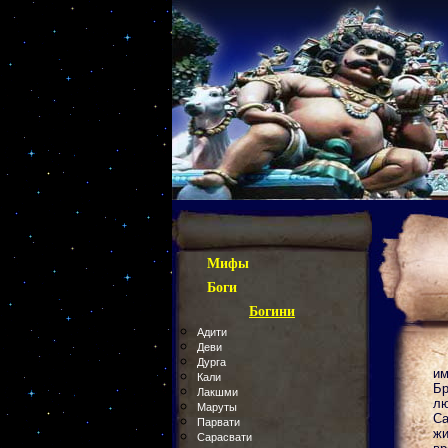
Мифы
Боги
Богини
Адити
Деви
Дурга
им
Кали
Бр
Лакшми
лю
Маруты
Са
Парвати
жи
Сарасвати