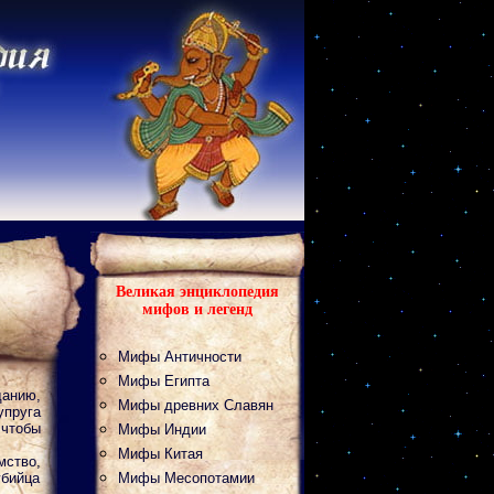
Великая энциклопедия
мифов и легенд
Мифы Античности
Мифы Египта
данию,
Мифы древних Славян
упруга
 чтобы
Мифы Индии
Мифы Китая
мство,
убийца
Мифы Месопотамии