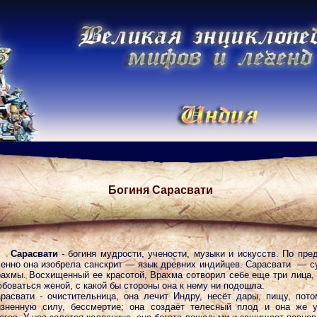
Богиня Сарасвати
Сарасвати
- богиня мудрости, учености, музыки и искусств. По пре
енно она изобрела санскрит — язык древних индийцев. Сарасвати — с
ахмы. Восхищенный ее красотой, Врахма сотворил себе еще три лица,
боваться женой, с какой бы стороны она к нему ни подошла.
расвати - очистительница, она лечит Индру, несёт дары, пищу, пото
зненную силу, бессмертие; она создаёт телесный плод и она же 