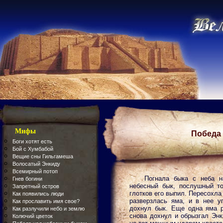
Мифы
Победа
Боги хотят есть
Бой с Хумбабой
Вещие сны Гильгамеша
Волосатый Энкиду
Всемирный потоп
Погнала быка с неба н
Гнев богини
небесный бык, послушный т
Запретный остров
глотков его выпил. Пересохла
Как появились люди
разверзлась яма, и в нее у
Как прославить имя свое?
дохнул бык. Еще одна яма р
Как разлучили небо и землю
снова дохнул и обрызгал Энк
Колючий цветок