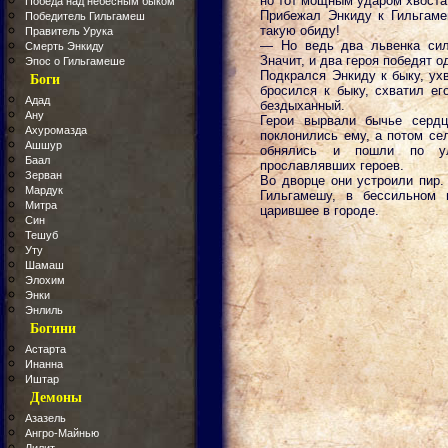
но тот мощным ударом хвоста 
Победа над небесным быком
Прибежал Энкиду к Гильгаме
Победитель Гильгамеш
такую обиду!
Правитель Урука
— Но ведь два львенка си
Смерть Энкиду
Значит, и два героя победят о
Эпос о Гильгамеше
Подкрался Энкиду к быку, ух
Боги
бросился к быку, схватил ег
Адад
бездыханный.
Ану
Герои вырвали бычье сердц
Ахуромазда
поклонились ему, а потом сел
Ашшур
обнялись и пошли по ул
Баал
прославлявших героев.
Зерван
Во дворце они устроили пир.
Мардук
Гильгамешу, в бессильном 
Митра
царившее в городе.
Син
Тешуб
Уту
Шамаш
Элохим
Энки
Энлиль
Богини
Астарта
Инанна
Иштар
Демоны
Азазель
Ангро-Майнью