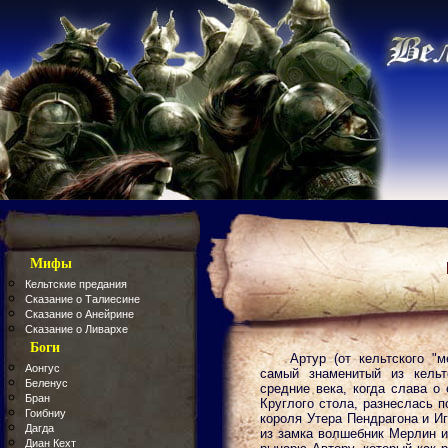
Мифы
Кельтские предания
Сказание о Талиесине
Сказание о Анейрине
Сказание о Ливархе
Боги
Артур (от кельтского "м
Аонгус
самый знаменитый из кельт
Беленус
средние века, когда слава о 
Бран
Круглого стола, разнеслась 
Гоибниу
короля Утера Пендрагона и И
Дагда
из замка волшебник Мерлин и
Диан Кехт