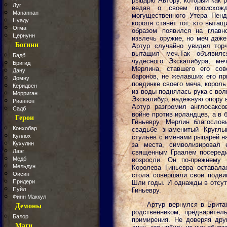
рыцарю Автору, который как 
Луг
ведая о своем происхож
Мананнан
могущественного Утера Пенд
Нуаду
короля станет тот, кто выта
Огма
образом появился на главн
Цернунн
извлечь оружие, но меч даже
Богини
Артур случайно увидел тор
вытащил меч.Так объявилс
Бадб
чудесного Экскалибура, ме
Бригид
Мерлина, ставшего его сов
Дану
баронов, не желавших его пр
Домну
поединке своего меча, король
Керидвен
из воды поднялась рука с во
Морриган
Экскалибур, надежную опору 
Рианнон
Артур разгромил англосакс
Садб
войне против ирландцев, а в 
Герои
Гиньевру. Мерлин благослов
Конхобар
свадьбе знаменитый Круглы
Куллох
стульев с именами рыцарей н
Кухулин
за места, символизировал 
Лаэг
священным Граалем посереди
Медб
возросли. Он по-прежнему 
Мельдун
Королева Гиньевра оставала
Оисин
стола совершали свои подвиг
Придери
Шли годы. И однажды в отсут
Пуйл
Гиньевру.
Финн Маккул
Артур вернулся в Брита
Демоны
родственником, предварител
Балор
примирения. Не доверяя друг
Маги