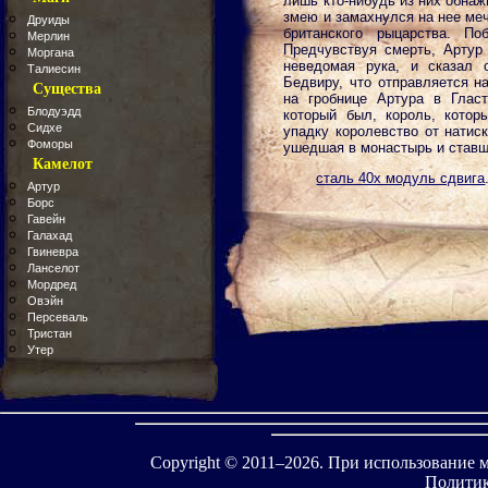
лишь кто-нибудь из них обнаж
змею и замахнулся на нее меч
Друиды
британского рыцарства. П
Мерлин
Предчувствуя смерть, Артур 
Моргана
неведомая рука, и сказал 
Талиесин
Бедвиру, что отправляется н
Существа
на гробнице Артура в Глас
Блодуэдд
который был, король, котор
Сидхе
упадку королевство от натиск
Фоморы
ушедшая в монастырь и ставш
Камелот
сталь 40х модуль сдвига
Артур
Борс
Гавейн
Галахад
Гвиневра
Ланселот
Мордред
Овэйн
Персеваль
Тристан
Утер
Copyright © 2011–
2026. При использование 
Политик