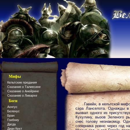
Мифы
Кельтские предания
Сказание о Талиесине
Сказание о Анейрине
Сказание о Ливархе
Боги
Гавейн, в кельтской миф
Аонгус
сэра Ланселота. Однажды в
Беленус
вызвал одного из присутству
Бран
Кухулину, вызов Зеленого р
Гоибниу
снес голову незнакомцу. Од
Дагда
соперника ровно через год на
Диан Кехт