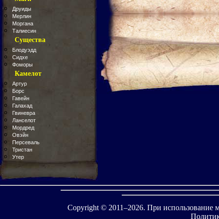
Друиды
Мерлин
Моргана
Талиесин
Существа
Блодуэдд
Сидхе
Фоморы
Камелот
Артур
Борс
Гавейн
Галахад
Гвиневра
Ланселот
Мордред
Овэйн
Персеваль
Тристан
Утер
Copyright © 2011–
2026. При использование 
Политик