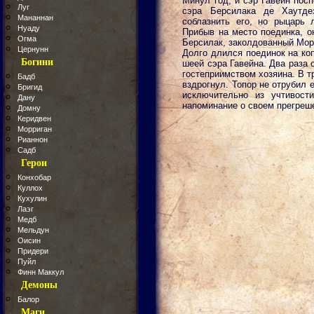
Минул год, и сэр Гавейн посп
Луг
сэра Берсилака де Хаутдез
Мананнан
соблазнить его, но рыцарь 
Нуаду
Прибыв на место поединка, он
Огма
Берсилак, заколдованный Морг
Цернунн
Долго длился поединок на коп
Богини
шеей сэра Гавейна. Два раза 
гостеприимством хозяина. В тр
Бадб
вздрогнул. Топор не отрубил 
Бригид
исключительно из учтивост
Дану
напоминание о своем прегреш
Домну
Керидвен
Морриган
Рианнон
Садб
Герои
Конхобар
Куллох
Кухулин
Лаэг
Медб
Мельдун
Оисин
Придери
Пуйл
Финн Маккул
Демоны
Балор
Маги