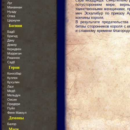
сэра Мордреда. Смертельно р
Луг
потустороннем мире, вер
Мананнан
таинственными женщинами, п
Нуаду
меч Эскалибур по приказу А
Огма
кончины короля.
Цернунн
В результате предательства
Богини
битвы сторонников короля с е
и славному времени благородн
Бадб
Бригид
Дану
Домну
Керидвен
Морриган
Рианнон
Садб
Герои
Конхобар
Куллох
Кухулин
Лаэг
Медб
Мельдун
Оисин
Придери
Пуйл
Финн Маккул
Демоны
Балор
Маги