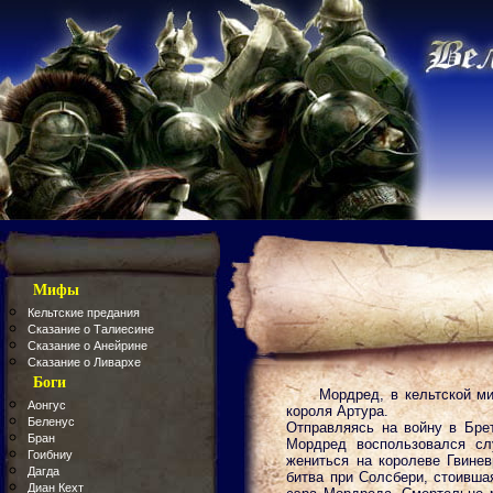
Мифы
Кельтские предания
Сказание о Талиесине
Сказание о Анейрине
Сказание о Ливархе
Боги
Мордред, в кельтской м
Аонгус
короля Артура.
Беленус
Отправляясь на войну в Брет
Бран
Мордред воспользовался сл
Гоибниу
жениться на королеве Гвинев
Дагда
битва при Солсбери, стоивша
Диан Кехт