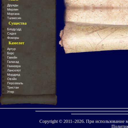
Друиды
Мерлин
Моргана
Талиесин
Существа
Блодуэдд
Сидхе
Фоморы
Камелот
Артур
Борс
Гавейн
Галахад
Гвиневра
Ланселот
Мордред
Овэйн
Персеваль
Тристан
Утер
Copyright © 2011–
2026. При использование 
Политик