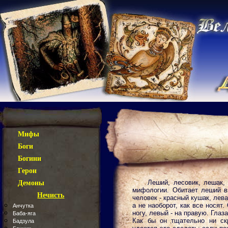
Мифы
Боги
Богини
Герои
Леший, лесовик, лешак, 
Демоны
мифологии. Обитает леший в
Нечисть
человек - красный кушак, лев
а не наоборот, как все носят
Анчутка
ногу, левый - на правую. Глаз
Баба-яга
Как бы он тщательно ни ск
Бадзула