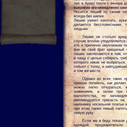
лес в бурю) почти с вечера д
выкриком его немедленно зам
Носится леший по своим ле
всегда без шапки.
Лешие умеют хохотать, аукат
делаются бессловесными, 
людьми.
Лешие не столько вред
случае вполне уподобляются с
это и прилично неуклюжим ле
они не свой брат крещеный 
леших заключаются в том, чт
в чащу с целью собирать гриб
которого никак не выбраться,
собьют с толку, и заблудивши
и том же месте.
Однако во всех таких п
прямую погибель, как делает
можно легко отчураться, 
знамением, а затем при 
малолетства, по заповед
рекомендуется присесть на
наизнанку носильное платье и
при этом также левый лапоть
левую руку.
Если же в беду попали 
одеждой, предварительн