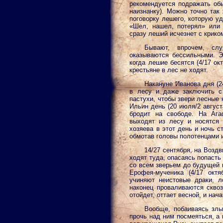
рекомендуется подражать обы
наизнанку). Можно точно так
поговорку лешего, которую у
«Шел, нашел, потерял» или 
сразу леший исчезнет с крико
Бывают, впрочем, сл
оказываются бессильными. Эт
когда лешие бесятся (4/17 ок
крестьяне в лес не ходят.
Накануне Иванова дня (2
в лесу и даже заключить с
пастухи, чтобы звери лесные 
Ильин день (20 июля/2 август
бродит на свободе. На Агаф
выходят из лесу и носятся 
хозяева в этот день и ночь с
обмотав головы полотенцами и
14/27 сентября, на Возд
ходят туда, опасаясь попасть
со всем зверьем до будущей 
Ерофея-мученика (4/17 окт
учиняют неистовые драки, л
наконец проваливаются сквоз
отойдет, оттает весной, и нач
Вообще, побаиваясь злы
прочь над ним посмеяться, а