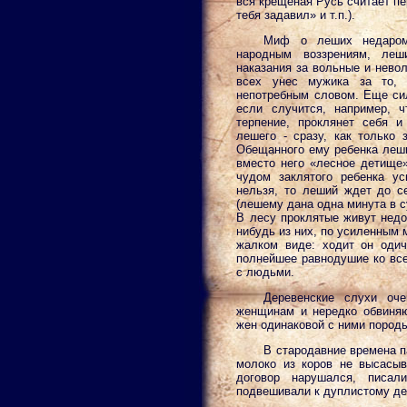
вся крещеная Русь считает п
тебя задавил» и т.п.).
Миф о леших недаром
народным воззрениям, леш
наказания за вольные и нево
всех унес мужика за то, 
непотребным словом. Еще сил
если случится, например, 
терпение, проклянет себя и
лешего - сразу, как только 
Обещанного ему ребенка леши
вместо него «лесное детище»
чудом заклятого ребенка ус
нельзя, то леший ждет до се
(лешему дана одна минута в с
В лесу проклятые живут недол
нибудь из них, по усиленным 
жалком виде: ходит он одич
полнейшее равнодушие ко все
с людьми.
Деревенские слухи оч
женщинам и нередко обвиня
жен одинаковой с ними породы
В стародавние времена п
молоко из коров не высасыва
договор нарушался, писа
подвешивали к дуплистому дер