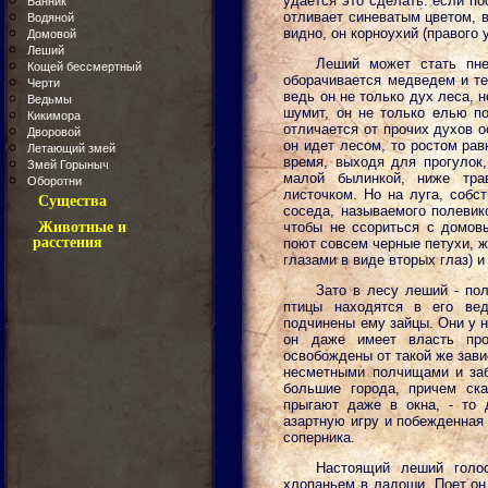
удается это сделать: если по
Банник
отливает синеватым цветом, в
Водяной
видно, он корноухий (правого 
Домовой
Леший
Леший может стать пне
Кощей бессмертный
оборачивается медведем и те
Черти
ведь он не только дух леса, н
Ведьмы
шумит, он не только елью по
Кикимора
отличается от прочих духов 
Дворовой
он идет лесом, то ростом ра
Летающий змей
время, выходя для прогулок,
Змей Горыныч
малой былинкой, ниже тра
Оборотни
листочком. Но на луга, собс
Существа
соседа, называемого полевик
Животные и
чтобы не ссориться с домовы
расстения
поют совсем черные петухи, ж
глазами в виде вторых глаз) 
Зато в лесу леший - пол
птицы находятся в его вед
подчинены ему зайцы. Они у н
он даже имеет власть про
освобождены от такой же зави
несметными полчищами и заб
большие города, причем ск
прыгают даже в окна, - то 
азартную игру и побежденная
соперника.
Настоящий леший голос
хлопаньем в ладоши. Поет он 