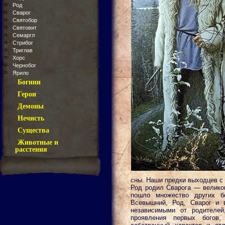
Род
Сварог
Святобор
Святовит
Семаргл
Стрибог
Триглав
Хорс
Чернобог
Ярило
Богини
Герои
Демоны
Нечисть
Существа
Животные и
расстения
сны. Наши предки выходцев с
Род родил Сварога — великог
пошло множество других б
Всевышний, Род, Сварог и 
независимыми от родителей
проявления первых богов