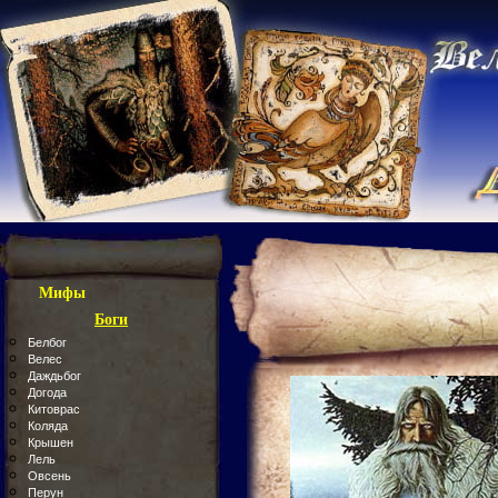
Мифы
Боги
Белбог
Велес
Даждьбог
Догода
Китоврас
Коляда
Крышен
Лель
Овсень
Перун