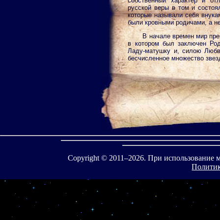
собственный характер и отл
русской веры в том и состоя
которые называли себя внукам
были кровными родичами, а н
В начале времен мир пре
в котором был заключен Род
Ладу-матушку и, силою Любв
бесчисленное множество звез
Copyright © 2011–
2026. При использование 
Политик