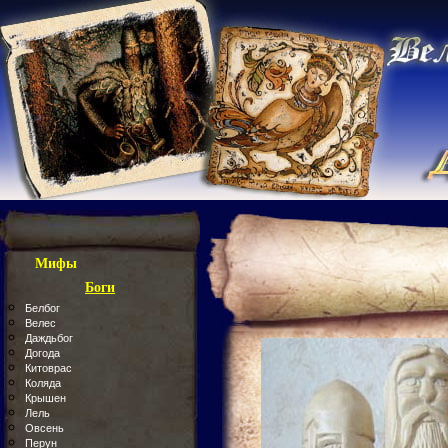
Мифы
Боги
Белбог
Велес
Даждьбог
Догода
Китоврас
Коляда
Крышен
Лель
Овсень
Перун