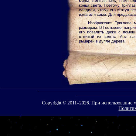
миры, смешавшись, поменял
конца света. Поэтому Тригла
следили, чтобы его статуя вс
излагали сами. Для предсказа
Изображения Триглава м
размерам. В Гостькове, напри
его повалить даже с помощ
отлитый из золота, был на
рыцарей в дупле дерева.
Copyright © 2011–
2026. При использование 
Политик