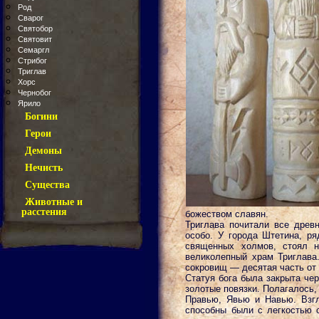
Род
Сварог
Святобор
Святовит
Семаргл
Стрибог
Триглав
Хорс
Чернобог
Ярило
Богини
Герои
Демоны
Нечисть
Существа
Животные и
расстения
божеством славян.
Триглава почитали все древ
особо. У города Штетина, ря
священных холмов, стоял н
великолепный храм Триглава
сокровищ — десятая часть от
Статуя бога была закрыта чер
золотые повязки. Полагалось,
Правью, Явью и Навью. Взгл
способны были с легкостью 