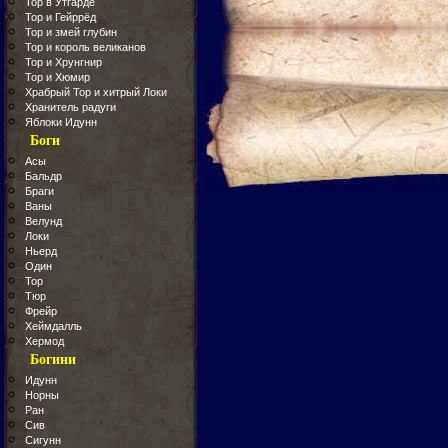
Тор в Утгарде
Тор и Гейррёд
Тор и змей глубин
Тор и король великанов
Тор и Хрунгнир
Тор и Хюмир
Храбрый Тор и хитрый Локи
Хранитель радуги
Яблоки Идунн
Боги
Асы
Бальдр
Браги
Ваны
Велунд
Локи
Ньерд
Один
Тор
Тюр
Фрейр
Хеймдалль
Хермод
Богини
Идунн
Норны
Ран
Сив
Сигунн