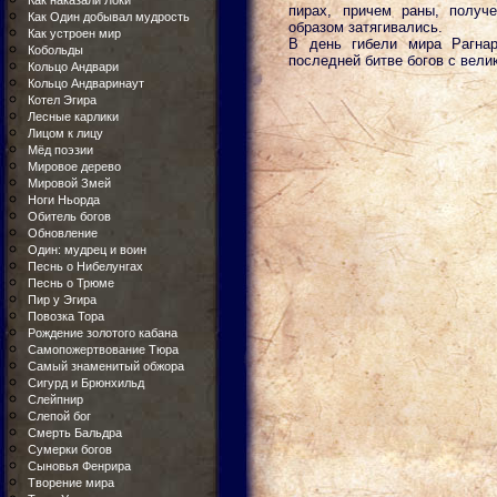
Как наказали Локи
пирах, причем раны, получ
Как Один добывал мудрость
образом затягивались.
Как устроен мир
В день гибели мира Рагнар
Кобольды
последней битве богов с вел
Кольцо Андвари
Кольцо Андваринаут
Котел Эгира
Лесные карлики
Лицом к лицу
Мёд поэзии
Мировое дерево
Мировой Змей
Ноги Ньорда
Обитель богов
Обновление
Один: мудрец и воин
Песнь о Нибелунгах
Песнь о Трюме
Пир у Эгира
Повозка Тора
Рождение золотого кабана
Самопожертвование Тюра
Самый знаменитый обжора
Сигурд и Брюнхильд
Слейпнир
Слепой бог
Смерть Бальдра
Сумерки богов
Сыновья Фенрира
Творение мира