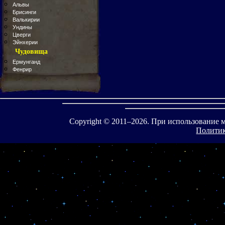
Альвы
Брисинги
Валькирии
Ундины
Цверги
Эйнхерии
Чудовища
Ермунганд
Фенрир
Copyright © 2011–
2026. При использование 
Политик