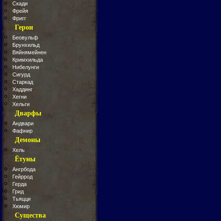
Скади
Фрейя
Фригг
Герои
Беовульф
Брунхильд
Вяйнямейнен
Кримхильда
Нибелунги
Сигурд
Старкад
Хаддинг
Хегни
Хельги
Дварфы
Андвари
Фафнир
Демоны
Хель
Ётуны
Ангрбода
Гейррод
Герда
Грид
Тьяцци
Хюмир
Существа