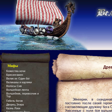
Мифы
Дре
Божества ночи
Брисингамен
Велик их Один бог
Великаны и карлики
Волосы Сив
Волшебная лента
Волшебник, перевозчик и
Тор
Эйнхерии, в скандина
Гибель богов
постоянно после своей геро
Дворец Эгира
составляющие дружину бога 
Казнь Локи
Унесенные с поля боя вальки