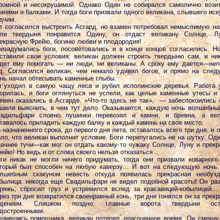
ромной и несокрушимой. Однако Один не собирался самолично вози
мнями и балками. И тогда боги призвали одного великана, слывшего ис
дчим.
т согласился выстроить Асгард, но взамен потребовал немыслимую на
ли твердыня понравится Одину, он отдаст великану Солнце, Л
екрасную Фрейю, богиню любви и плодородия!
изадумались боги, посоветовались и в конце концов согласились. Н
ставили свои условия: великан должен строить твердыню сам, и ни
дет ему помогать — ни люди, ни великаны. А сроку ему дается—не
д. Согласился великан, чем немало удивил богов, и прямо на сле
нь начал обтесывать каменные глыбы.
 уходил в самую чащу леса и рубил исполинские деревья. Работа 
орилась, и боги оглянуться не успели, как целые каменные утесы и
евен оказались в Асгарде. «Что-то здесь не так», — забеспокоились 
шили выяснить, в чем тут дело. Оказывается, каждую ночь волшебны
адильфари словно пушинки перевозил и камни, и бревна, а вел
тавалось приладить каждую балку и каждый камень на свое место.
 назначенного срока, до первого дня лета, оставалось всего три дня, и 
ло, что великан выполнит условие. Боги перепугались не на шутку. Од
ачнее тучи—как мог он отдать какому-то чужаку Солнце, Луну и прек
ейю! Но ведь и от слова своего нельзя отказаться…
ги никак не могли ничего придумать, тогда они призвали коварного
торый был способен на любую каверзу… И вот на следующую ночь 
лшебным скакуном невесть откуда появилась прекрасная необузд
былица: никогда еще Свадильфари не видел подобной красоты! Он ра
ряжь, сбросил груз и устремился вслед за красавицей-кобылицей
рез три дня возвратился своенравный конь, три дня гонялся он за прек
идением. Слишком поздно: главные ворота твердыни ост
достроенными.
шившись помощника, великан потерял драгоценное время. Он смекну