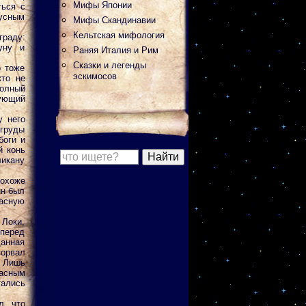
Мифы Японии
ться с
кусным
Мифы Скандинавии
Кельтская мифология
граду:
уну и
Раняя Италия и Рим
Сказки и легенды
о тоже
эскимосов
кто не
полный
дующий
у него
 груды
боги и
й конь
икану
похоже
ин был
расную
 Локи,
перед
анная
зорвал
… Лишь
расным
ались
л, что