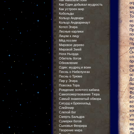
Как наказали Локи
ог
Как Один добывал мудрость
ка
Как устроен мир
зо
Кобольды
То
Кольцо Андвари
ес
Кольцо Андваринаут
пр
Котел Эгира
Пр
Лесные карлики
по
Лицом к лицу
бу
Мёд поэзии
го
Мировое дерево
де
Мировой Змей
Он
Ноги Ньорда
сп
Обитель богов
бр
Обновление
ре
Один: мудрец и воин
Св
Песнь о Нибелунгах
ос
Песнь о Трюме
До
Пир у Эгира
бы
Повозка Тора
мр
Рождение золотого кабана
Фр
Самопожертвование Тюра
Бо
Самый знаменитый обжора
ко
Сигурд и Брюнхильд
во
Слейпнир
ко
Слепой бог
уп
Смерть Бальдра
че
Сумерки богов
в
Сыновья Фенрира
не
Творение мира
Ли