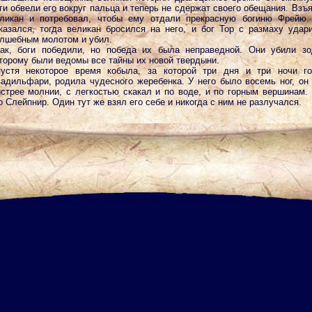
ги обвели его вокруг пальца и теперь не сдержат своего обещания. Взъ
ликан и потребовал, чтобы ему отдали прекрасную богиню Фрейю.
казался, тогда великан бросился на него, и бог Тор с размаху удар
лшебным молотом и убил.
ак, боги победили, но победа их была неправедной. Они убили зо
торому были ведомы все тайны их новой твердыни.
устя некоторое время кобыла, за которой три дня и три ночи го
адильфари, родила чудесного жеребенка. У него было восемь ног, он
стрее молнии, с легкостью скакал и по воде, и по горным вершинам.
о Слейпнир. Один тут же взял его себе и никогда с ним не разлучался.