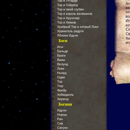
Тор в Утгарде
бо
Тор и Гейррёд
ве
Тор и змей глубин
от
Тор и король великанов
во
Тор и Хрунгнир
Ит
Тор и Хюмир
ко
Храбрый Тор и хитрый Локи
Сп
Хранитель радуги
Св
Яблоки Идунн
бы
Боги
ег
Асы
Бальдр
Браги
Ваны
Велунд
Локи
Ньерд
Один
Тор
Тюр
Фрейр
Хеймдалль
Хермод
Богини
Идунн
Норны
Ран
Сив
Сигунн