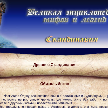
Древняя Скандинавия
Обитель богов
Наскучила Одину бесконечная война с великанами и чудовищами, и
 построить неприступную крепость, где можно жить без забот и во
есте с другими богами и прелестными богинями!
ою твердыню он решил назвать Асгардом, и должна она быть прекр