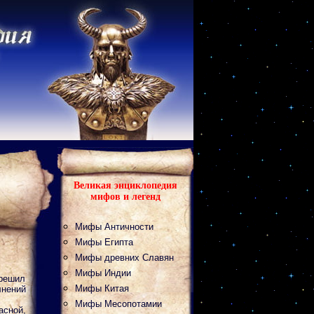
Великая энциклопедия
мифов и легенд
Мифы Античности
Мифы Египта
Мифы древних Славян
Мифы Индии
 решил
Мифы Китая
лнений
Мифы Месопотамии
асной,