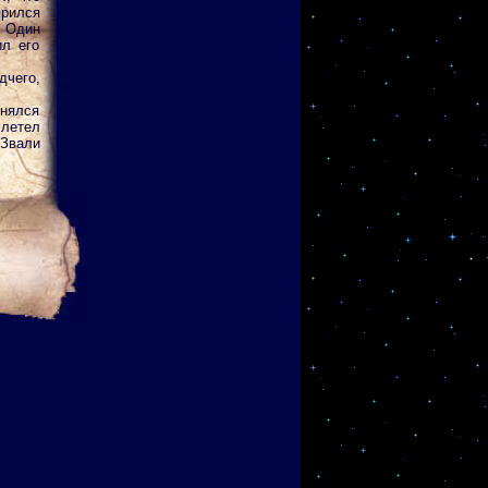
ярился
 Один
ил его
дчего,
нялся
 летел
 Звали