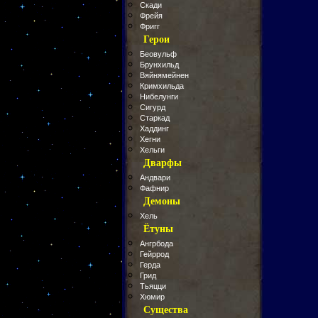
Скади
Фрейя
Фригг
Герои
Беовульф
Брунхильд
Вяйнямейнен
Кримхильда
Нибелунги
Сигурд
Старкад
Хаддинг
Хегни
Хельги
Дварфы
Андвари
Фафнир
Демоны
Хель
Ётуны
Ангрбода
Гейррод
Герда
Грид
Тьяцци
Хюмир
Существа