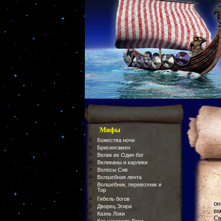
Мифы
Божества ночи
Брисингамен
Велик их Один бог
Великаны и карлики
Волосы Сив
Волшебная лента
Волшебник, перевозчик и
Тор
Гибель богов
он
Дворец Эгира
вм
Казнь Локи
Св