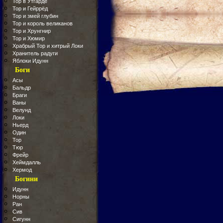
Тор в Утгарде
Тор и Гейррёд
Тор и змей глубин
Тор и король великанов
Тор и Хрунгнир
Тор и Хюмир
Храбрый Тор и хитрый Локи
Хранитель радуги
Яблоки Идунн
Боги
Асы
Бальдр
Браги
Ваны
Велунд
Локи
Ньерд
Один
Тор
Тюр
Фрейр
Хеймдалль
Хермод
Богини
Идунн
Норны
Ран
Сив
Сигунн