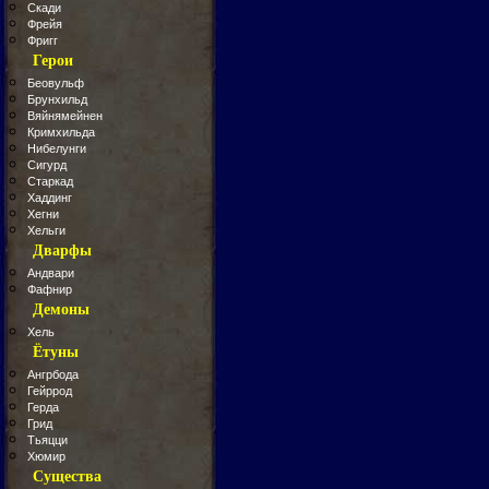
Скади
Фрейя
Фригг
Герои
Беовульф
Брунхильд
Вяйнямейнен
Кримхильда
Нибелунги
Сигурд
Старкад
Хаддинг
Хегни
Хельги
Дварфы
Андвари
Фафнир
Демоны
Хель
Ётуны
Ангрбода
Гейррод
Герда
Грид
Тьяцци
Хюмир
Существа