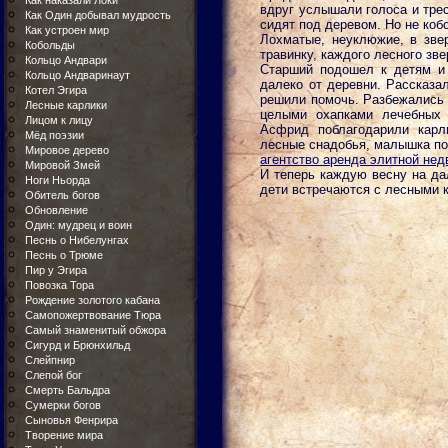
Как наказали Локи
вдруг услышали голоса и трес
Как Один добывал мудрость
сидят под деревом. Но не коб
Как устроен мир
Лохматые, неуклюжие, в зве
Кобольды
травинку, каждого лесного зве
Кольцо Андвари
Старший подошел к детям и 
Кольцо Андваринаут
далеко от деревни. Рассказа
Котел Эгира
решили помочь. Разбежались 
Лесные карлики
целыми охапками лечебных 
Лицом к лицу
Асфрид поблагодарили карл
Мёд поэзии
лесные снадобья, малышка по
Мировое дерево
агентство аренда элитной нед
Мировой Змей
И теперь каждую весну на да
Ноги Ньорда
дети встречаются с лесными 
Обитель богов
Обновление
Один: мудрец и воин
Песнь о Нибелунгах
Песнь о Трюме
Пир у Эгира
Повозка Тора
Рождение золотого кабана
Самопожертвование Тюра
Самый знаменитый обжора
Сигурд и Брюнхильд
Слейпнир
Слепой бог
Смерть Бальдра
Сумерки богов
Сыновья Фенрира
Творение мира