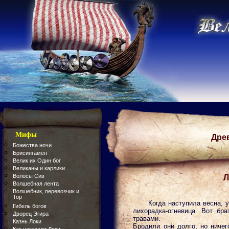
Мифы
Дре
Божества ночи
Брисингамен
Велик их Один бог
Великаны и карлики
Волосы Сив
Л
Волшебная лента
Волшебник, перевозчик и
Тор
Когда наступила весна, 
Гибель богов
лихорадка-огневица. Вот бр
Дворец Эгира
травами.
Казнь Локи
Бродили они долго, но ничег