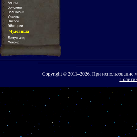
Альвы
Брисинги
Валькирии
Ундины
Цверги
Эйнхерии
Чудовища
Ермунганд
Фенрир
Copyright © 2011–
2026. При использование 
Политик