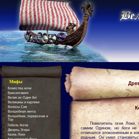
Мифы
Дре
Божества ночи
Брисингамен
Велик их Один бог
Великаны и карлики
Волосы Сив
К
Волшебная лента
Волшебник, перевозчик и
Тор
Повелитель огня Локи,
Гибель богов
самим Одином, но боги не 
Дворец Эгира
отличался злокозненным и ко
Казнь Локи
родным. Он умел становитьс