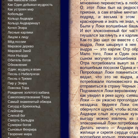
Как наказали Локи
мгновенно перенестись в люб
Как Один добывал мудрость
О, этот Локи был на редкос
Как устроен мир
приязни, а сам втайне мечтал
Кобольды
подряд, и весьма в этом 
Кольцо Андвари
красноречив и знать не знал, 
Кольцо Андваринаут
Были у Локи волшебные башм
Котел Эгира
И вот злокозненный бог част
Лесные карлики
гнушался заглянуть и к карли
Лицом к лицу
Как-то раз шел он вместе с 
Мёд поэзии
выдра, Локи швырнул в нее 
Мировое дерево
выдра — это карлик Отр обра
Мировой Змей
Мало того, Локи и Один ос
Ноги Ньорда
сыном могучего волшебника
Обитель богов
Отра потребовала выкуп за п
Обновление
волшебным посохом Одина и 
Один: мудрец и воин
Попробовал Локи повиниться:
Песнь о Нибелунгах
ведал, что это не выдра, 
Песнь о Трюме
потребовали полновесного в
Пир у Эгира
отправиться в страну Черных
Повозка Тора
Подчинился Локи верховному 
Рождение золотого кабана
как увидел в реке щуку, сия
Самопожертвование Тюра
Локи — он ужасно проголодал
Самый знаменитый обжора
незадача: бедняге Локи с
Сигурд и Брюнхильд
обернулся щукой, чтобы вслас
Слейпнир
Андвари слыл искусным кузн
Слепой бог
выгоду можно извлечь из э
Смерть Бальдра
злокозненный Локи потребовал,
Сумерки богов
Делать нечего — Андвари п
Сыновья Фенрира
жилище и скрепя сердце отда
Творение мира
волшебное кольцо, преумножа