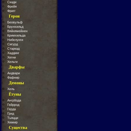
Скади
Фрейя
Фригг
Герои
Беовульф
Брунхильд
Вяйнямейнен
Кримхильда
Нибелунги
Сигурд
Старкад
Хаддинг
Хегни
Хельги
Дварфы
Андвари
Фафнир
Демоны
Хель
Ётуны
Ангрбода
Гейррод
Герда
Грид
Тьяцци
Хюмир
Существа