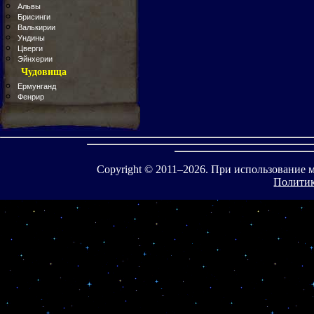
Альвы
Брисинги
Валькирии
Ундины
Цверги
Эйнхерии
Чудовища
Ермунганд
Фенрир
Copyright © 2011–
2026. При использование 
Политик