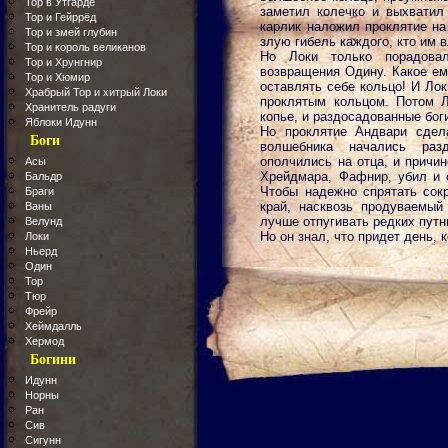
Тор в Утгарде
заметил колечко и выхватил
Тор и Гейррёд
карлик наложил проклятие на
Тор и змей глубин
злую гибель каждого, кто им 
Тор и король великанов
Но Локи только порадова
Тор и Хрунгнир
возвращения Одину. Какое ем
Тор и Хюмир
оставлять себе кольцо! И Ло
Храбрый Тор и хитрый Локи
проклятым кольцом. Потом 
Хранитель радуги
копье, и раздосадованные бог
Яблоки Идунн
Но проклятие Андвари сдел
Боги
волшебника начались раз
ополчились на отца, и причи
Асы
Хрейдмара, Фафнир, убил и 
Бальдр
Чтобы надежно спрятать сок
Браги
край, насквозь продуваемый
Ваны
лучше отпугивать редких путн
Велунд
Но он знал, что придет день,
Локи
Ньерд
Один
Тор
Тюр
Фрейр
Хеймдалль
Хермод
Богини
Идунн
Норны
Ран
Сив
Сигунн