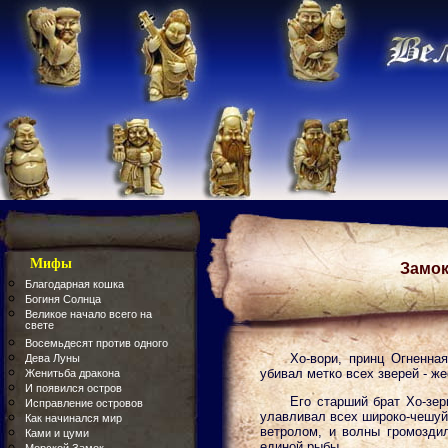
Мифы
Замок
Благодарная кошка
Богиня Солнца
Великое начало всего на
свете
Восемьдесят против одного
Хо-вори, принц Огненна
Дева Луны
убивал метко всех зверей - ж
Женитьба дракона
И появился остров
Его старший брат Хо-зер
Исправление островов
улавливал всех широко-чешуйн
Как начинался мир
ветролом, и волны громоздил
Ками и цуми
единой рыбы.