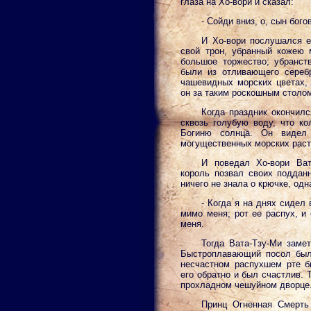
глаза на Хо-вори и сказал:
- Сойди вниз, о, сын бого
И Хо-вори послушался е
свой трон, убранный кожею 
большое торжество; убранств
были из отливающего сереб
чашевидных морских цветах, 
он за таким роскошным столо
Когда праздник окончилс
сквозь голубую воду, что ко
Богиню солнца. Он видел
могущественных морских раст
И поведал Хо-вори Ват
король позвал своих поддан
ничего не знала о крючке, одн
- Когда я на днях сидел
мимо меня; рот ее распух, и
меня.
Тогда Вата-Тзу-Ми замет
Быстроплавающий посол был 
несчастном распухшем рте б
его обратно и был счастлив. 
прохладном чешуйном дворце
Принц Огненная Смерть