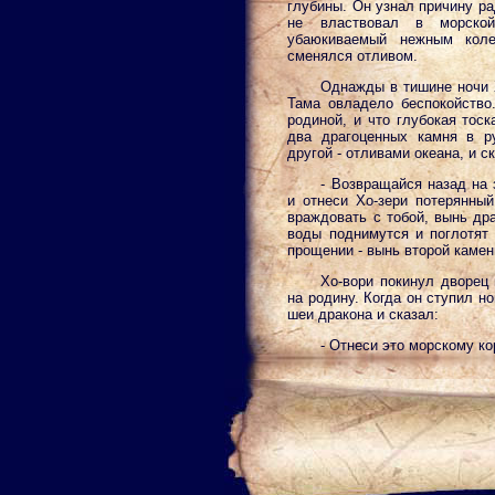
глубины. Он узнал причину ра
не властвовал в морской
убаюкиваемый нежным коле
сменялся отливом.
Однажды в тишине ночи Х
Тама овладело беспокойство.
родиной, и что глубокая тоск
два драгоценных камня в р
другой - отливами океана, и с
- Возвращайся назад на
и отнеси Хо-зери потерянны
враждовать с тобой, вынь др
воды поднимутся и поглотят 
прощении - вынь второй камен
Хо-вори покинул дворец 
на родину. Когда он ступил но
шеи дракона и сказал:
- Отнеси это морскому к