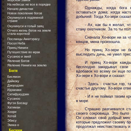
Морской Замок
На небесах не все в порядке
Однажды, когда бога 
Начало династии
оставаться дома; когда наст
Новое поколение богов
добычей. Тогда Хо-зери сказал
Окунинуси в подземной
стране
- Ах, как бы я желал, ч
Окунинуси и голый заяц
стану охотником. За то ты по
Отчего жизнь богов на земле
стала короткой
Сначала Хо-вори ни за ч
Посланцы Аматэрасу
концов, мена произошла.
Посол Неба
Принц Ниниги
Но принц Хо-зери не б
Путешествие во мрак
выследить дичь, не умел пре
Сусаноо и змей
Явление Богов
И принц Хо-вори кажды
Явление Ниниги на землю
бесплодно закидывал свои
Боги
вдобавок ко всему он еще по
Хо-зери к Хо-вори и сказал:
Бисямон
Дайкоку
- Здесь - счастье гор, т
Дзюродзин
счастье другому. Хо-вори отве
Идзанаки
Ситифукудзин
- И я не поймал твоим кр
Сусаноо
в море.
Фугэн Босацу
Хатиман
Страшно разгневался ст
Хоори
своего сокровища. Это было 
Хотей
Он сломал свой добрый меч 
Эбису
которые предложил своему бра
Эмма-о
продолжал неистовствовать и 
Богини