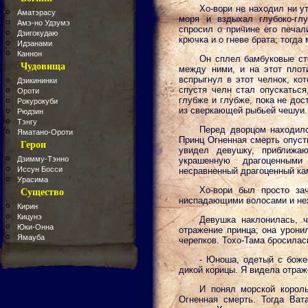
Хо-вори не находил ни у
Аматэрасу
моря и вздыхал глубоко-гл
Амэ-но Удзумэ
спросил о причине его печал
Дзигокудаю
крючка и о гневе брата; тогд
Идзанами
Каннон
Он сплел бамбуковые сте
Чудовища
между ними, и на этот плоти
вспрыгнул в этот челнок, ко
Дзикининки
спустя челн стал опускаться
Ороти
глубже и глубже, пока не дос
Рокурокуби
из сверкающей рыбьей чешуи.
Рюдзин
Тэнгу
Перед дворцом находилс
Яматано-Ороти
Принц Огненная смерть опуст
Герои
увидел девушку, приближа
Дзимму-Тэнно
украшенную драгоценными
Иссун Босси
несравненный драгоценный кам
Урасима
Хо-вори был просто за
Существо
ниспадающими волосами и неж
Кирин
Кицунэ
Девушка наклонилась, 
Юки-Онна
отражение принца; она урони
Ямауба
черепков. Тохо-Тама бросилас
- Юноша, одетый с боже
дикой корицы. Я видела отраже
И понял морской король
Огненная смерть. Тогда Ват