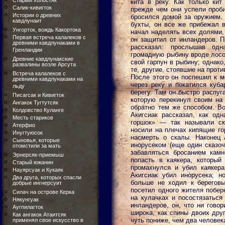
Старый холостяк
кита в реку. Как только кит
Салик-кивигток
прежде чем они успели проби
Истории о древних
бросился домой за оружием. 
кавдлунаит
бухты, он все же прибежал в
Унгорток, вождь Какортока
начал наделять всех долями, 
Первая встреча калалеков с
он защитил от инландеров. П
древними кавдлунаками в
рассказал: прослышав одн
Гренландии
громадную рыбину вроде лосо
Древние кавдлунакские
свой гарпун в рыбину; однако
развалины возле Арсута
те, другие, стоявшие на прот
Встреча калалеков с
После этого он поспешил к м
древними кавдлунаками на
через реку и покатился куба
льду
берегу. Там он быстро распу
Писагсак и Кивигток
которую перекинул своим на 
Ангакок Тугтутсяк
обратно тем же способом. В
Колдовство Куланге
Акигсиак рассказал, как од
Месть стариков
горшок» — так называли ск
Атерфио
носили на плечах кипящие гор
Инугтуюсок
насмерть о скалы. Наконец 
Сыновья, которые
инорусеком (еще один сказоч
отомстили за мать
забавляться бросанием камн
Эрнерсяк-приемыш
попасть в каякера, который
Старый южанин
промахнулся и убил каякера
Науярсуак и Кукаяк
Акигсиак убил инорусека; но
Два друга, которых спасли
больше не ходил к берегов
добрые ингнерсуит
посетил одного жителя побер
Силач на острове Керка
на кулачках и посостязаться 
Някунгуак
инландеров, он, что ни гово
Аугпилагток
широка, как спины двоих дру
Как ангакок Атаитсяк
чуть пониже, чем два человек
применял свое искусство в