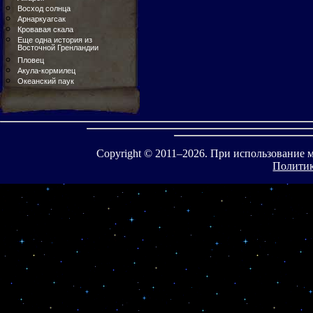
Восход солнца
Арнаркуагсак
Кровавая скала
Еще одна история из
Восточной Гренландии
Пловец
Акула-кормилец
Океанский паук
Copyright © 2011–
2026. При использование 
Политик