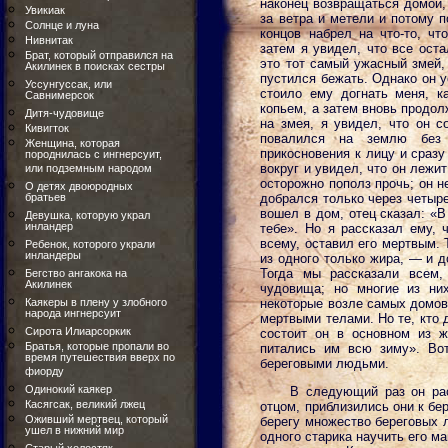
наконец возвращаться домой, 
Увикиак
за ветра и метели и потому п
Солнце и луна
концов набрел на что-то, ч
Нивнитак
затем я увидел, что все оста
Брат, который отправился на
это тот самый ужасный змей, 
Акилинек в поисках сестры
пустился бежать. Однако он у
Уссунгуссак, или
стоило ему догнать меня, к
Савнимерсок
копьем, а затем вновь продол
Дитя-чудовище
на змея, я увидел, что он с
Кивигток
повалился на землю без 
Женщина, которая
прикосновения к лицу и сраз
породнилась с ингнерсуит,
вокруг и увидел, что он лежит
или подземным народом
осторожно пополз прочь; он н
О детях двоюродных
братьев
добрался только через четыре
вошел в дом, отец сказал: «
Девушка, которую украл
инландер
тебе». Но я рассказал ему, 
всему, оставил его мертвым. Т
Ребенок, которого украли
инландеры
из одного только жира, — и 
Тогда мы рассказали всем,
Бегство ангакока на
Акилинек
чудовища; но многие из ни
Каякеры в плену у злобного
некоторые возле самых домов,
народа ингнерсуит
мертвыми телами. Но те, кто 
Сирота Илиарсоркик
состоит он в основном из 
Братья, которые пропали во
питались им всю зиму». Вот
время путешествия вверх по
береговыми людьми.
фиорду
Одинокий каякер
В следующий раз он рас
Касягсак, великий лжец
отцом, приблизились они к бер
Оживший мертвец, который
берегу множество береговых л
ушел в нижний мир
одного старика научить его м