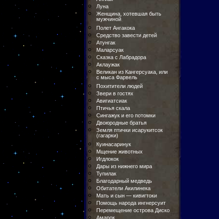
Луна
Женщина, хотевшая быть
мужчиной
Полет Ангакока
Средство завести детей
Атунгак
Маларсуак
Сказка с Лабрадора
Аклаужак
Великан из Кангерсуака, или
с мыса Фарвель
Похитители людей
Звери в гостях
Авигиатсиак
Птичья скала
Сингажук и его потомки
Двоюродные братья
Земля птички исарукитсок
(гагарки)
Куинасаринук
Мщение животных
Игдлокок
Дары из нижнего мира
Тупилак
Благодарный медведь
Обитатели Акилинека
Мать и сын — кивигтоки
Помощь народа ингнерсуит
Перемещение острова Диско
Амарок