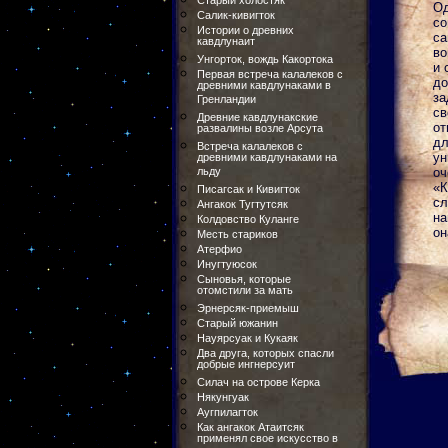
Старый холостяк
Од
Салик-кивигток
со
Истории о древних
са
кавдлунаит
во
Унгорток, вождь Какортока
и 
Первая встреча калалеков с
д
древними кавдлунаками в
за
Гренландии
с
Древние кавдлунакские
от
развалины возле Арсута
дл
Встреча калалеков с
ун
древними кавдлунаками на
льду
оч
«К
Писагсак и Кивигток
сл
Ангакок Тугтутсяк
на
Колдовство Куланге
он
Месть стариков
Атерфио
Инугтуюсок
Сыновья, которые
отомстили за мать
Эрнерсяк-приемыш
Старый южанин
Науярсуак и Кукаяк
Два друга, которых спасли
добрые ингнерсуит
Силач на острове Керка
Някунгуак
Аугпилагток
Как ангакок Атаитсяк
применял свое искусство в