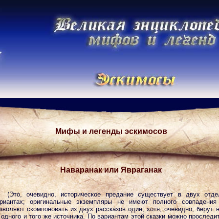
Мифы и легенды эскимосов
Наваранак или Явраганак
(Это, очевидно, историческое предание существует в двух отд
риантах; оригинальные экземпляры не имеют полного совпадения
зволяют скомпоновать из двух рассказов один, хотя, очевидно, берут 
 одного и того же источника. По вариантам этой сказки можно проследит