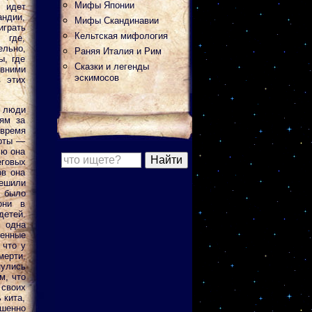
Мифы Японии
х идет
андии,
Мифы Скандинавии
грать
Кельтская мифология
 где,
ельно,
Раняя Италия и Рим
ы, где
Сказки и легенды
евними
эскимосов
в этих
 люди
ям за
время
боты —
ью она
еговых
ов она
решили
м было
они в
етей.
 одна
ленные
 что у
мерти,
улись
м, что
своих
 кита,
ршенно