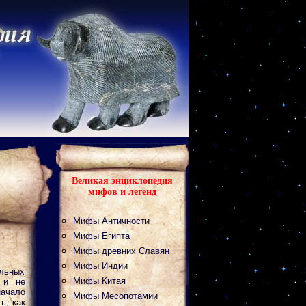
Великая энциклопедия
мифов и легенд
Мифы Античности
Мифы Египта
Мифы древних Славян
Мифы Индии
ельных
Мифы Китая
 и не
начало
Мифы Месопотамии
ь, как