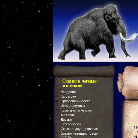
Сказки и легенды
эскимосов
Введение
Кагсагсюк
Прозревший слепец
Игимарасугсюк
Кумагдлат и Азалок
Акигсиак
Друзья
Катерпарсюк
ва
Сказка о двух девочках
по
Братья навещают свою
из
сестру