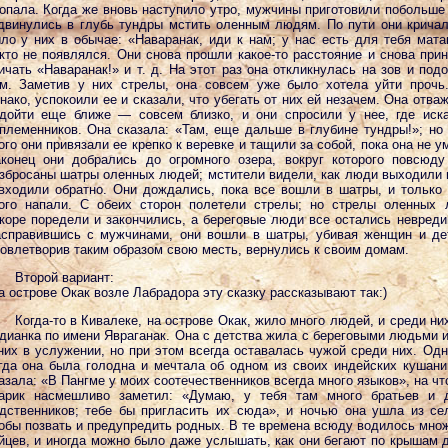
опала. Когда же вновь наступило утро, мужчины приготовили побольше
двинулись в глубь тундры мстить оленным людям. По пути они кричал
ло у них в обычае: «Наваранак, иди к нам; у нас есть для тебя мата
кто не появлялся. Они снова прошли какое-то расстояние и снова при
ичать «Наваранак!» и т. д. На этот раз она откликнулась на зов и под
м. Заметив у них стрелы, она совсем уже было хотела уйти прочь
нако, успокоили ее и сказали, что убегать от них ей незачем. Она отва
дойти еще ближе — совсем близко, и они спросили у нее, где иск
племенников. Она сказала: «Там, еще дальше в глубине тундры!»; но
ого они привязали ее крепко к веревке и тащили за собой, пока она не у
конец они добрались до огромного озера, вокруг которого повсюд
збросаны шатры оленных людей; мстители видели, как люди выходили 
входили обратно. Они дождались, пока все вошли в шатры, и только
ого напали. С обеих сторон полетели стрелы; но стрелы оленных
коре поредели и закончились, а береговые люди все остались невред
справившись с мужчинами, они вошли в шатры, убивая женщин и де
овлетворив таким образом свою месть, вернулись к своим домам.
Второй вариант:
а острове Окак возле Лабрадора эту сказку рассказывают так:)
Когда-то в Кивалеке, на острове Окак, жило много людей, и среди ни
дианка по имени Явраганак. Она с детства жила с береговыми людьми 
них в услужении, но при этом всегда оставалась чужой среди них. Од
гда она была голодна и мечтала об одном из своих индейских кушани
азала: «В Пангме у моих соотечественников всегда много языков», на чт
арик насмешливо заметил: «Думаю, у тебя там много братьев и д
дственников; тебе бы пригласить их сюда», и ночью она ушла из се
обы позвать и предупредить родных. В те времена всюду водилось мно
йцев, и иногда можно было даже услышать, как они бегают по крышам 