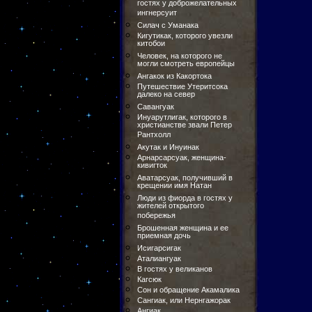
гостях у доброжелательных
ингнерсуит
Силач с Уманака
Кигутикак, которого увезли
китобои
Человек, на которого не
могли смотреть европейцы
Ангакок из Какортока
Путешествие Утеритсока
далеко на север
Савангуак
Инуарутлигак, которого в
христианстве звали Петер
Рантхолл
Акутак и Инуинак
Арнарсарсуак, женщина-
кивигток
Аватарсуак, получивший в
крещении имя Натан
Люди из фиорда в гостях у
жителей открытого
побережья
Брошенная женщина и ее
приемная дочь
Исигарсигак
Аталиангуак
В гостях у великанов
Кагсюк
Сон и обращение Акамалика
Сангиак, или Нернгажорак
Ангиак