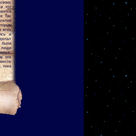
своих
и тот
звятся
е. Так
ателей
торые
и всех
ись и
оделал
 были
о люди
икнул:
ав эти
вместе
, пока