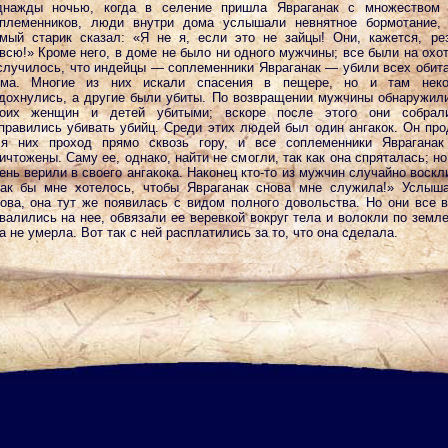
нажды ночью, когда в селение пришла Явраганак с множеством 
племенников, люди внутри дома услышали невнятное бормотание, 
мый старик сказал: «Я не я, если это не зайцы! Они, кажется, ре
всю!» Кроме него, в доме не было ни одного мужчины; все были на охот
случилось, что индейцы — соплеменники Явраганак — убили всех обит
ома. Многие из них искали спасения в пещере, но и там неко
дохнулись, а другие были убиты. По возвращении мужчины обнаружил
воих женщин и детей убитыми; вскоре после этого они собрал
правились убивать убийц. Среди этих людей был один ангакок. Он пр
я них проход прямо сквозь гору, и все соплеменники Явраганак
ичтожены. Саму ее, однако, найти не смогли, так как она спряталась; н
ень верили в своего ангакока. Наконец кто-то из мужчин случайно воскл
ак бы мне хотелось, чтобы Явраганак снова мне служила!» Услыш
ова, она тут же появилась с видом полного довольства. Но они все 
валились на нее, обвязали ее веревкой вокруг тела и волокли по земле
а не умерла. Вот так с ней расплатились за то, что она сделала.