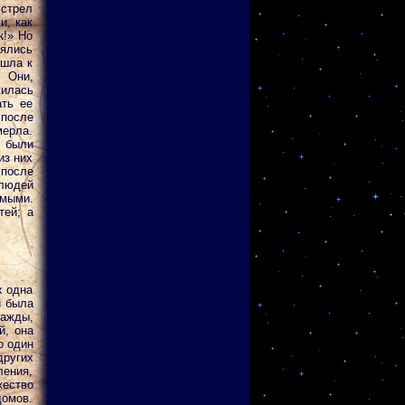
 стрел
и, как
к!» Но
нялись
ошла к
. Они,
жилась
ать ее
 после
мерла.
у были
из них
 после
 людей
имыми.
тей; а
х одна
и была
нажды,
й, она
о один
ругих
ления,
жество
домов.