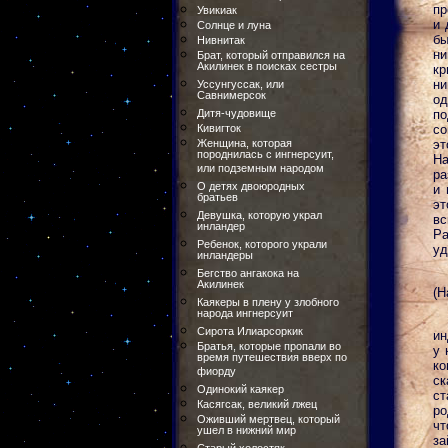
пр
Увикиак
и 
Солнце и луна
бы
Нивнитак
ни
Брат, который отправился на
Акилинек в поисках сестры
кр
ни
Уссунгуссак, или
Савнимерсок
од
Дитя-чудовище
по
Кивигток
со
Женщина, которая
эт
породнилась с ингнерсуит,
На
или подземным народом
ра
О детях двоюродных
и 
братьев
эт
Девушка, которую украл
вс
инландер
Ра
Ребенок, которого украли
уд
инландеры
Бегство ангакока на
Акилинек
(Н
Каякеры в плену у злобного
народа ингнерсуит
Сирота Илиарсоркик
ин
Братья, которые пропали во
у 
время путешествия вверх по
ко
фиорду
ск
Одинокий каякер
ст
Касягсак, великий лжец
ро
Оживший мертвец, который
чт
ушел в нижний мир
за