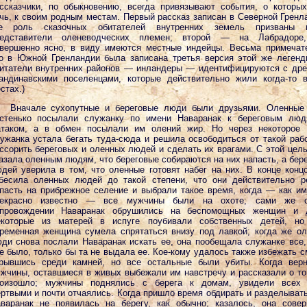
ссказчики, по обыкновению, всегда привязывают события, о которы
чь, к своим родным местам. Первый рассказ записан в Северной Гренл
де роль сказочных обитателей внутренних земель призваны и
редставители оленеводческих племен; второй — на Лабрадоре,
вершенно ясно, в виду имеются местные индейцы. Весьма примечат
о в Южной Гренландии была записана третья версия этой же легенд
итатели внутренних районов — инландеры — идентифицируются с др
андинавскими поселенцами, которые действительно жили когда-то 
стах.)
Вначале сухопутные и береговые люди были друзьями. Оленные
стенько посылали служанку по имени Наваранак к береговым люд
таком, а в обмен посылали им олений жир. Но через некоторое 
ужанка устала бегать туда-сюда и решила освободиться от такой ра
ссорить береговых и оленных людей и сделать их врагами. С этой цел
азала оленным людям, что береговые собираются на них напасть, а бер
дей уверила в том, что оленные готовят набег на них. В конце конц
бесила оленных людей до такой степени, что они действительно 
пасть на прибрежное селение и выбрали такое время, когда — как и
рекрасно известно — все мужчины были на охоте; сами же 
провождении Наваранак обрушились на беспомощных женщин и д
которые из матерей в испуге поубивали собственных детей, но
ременная женщина сумела спрятаться внизу под лавкой; когда же о
ди снова послали Наваранак искать ее, она пообещала служанке все,
е было, только бы та не выдала ее. Кое-кому удалось также избежать с
рывшись среди камней, но все остальные были убиты. Когда верн
жчины, оставшиеся в живых выбежали им навстречу и рассказали о то
оизошло; мужчины поднялись с берега к домам, увидели всех 
ртвыми и почти отчаялись. Когда пришло время обдирать и разделывать
варанак не появилась на берегу, как обычно; казалось, она сове