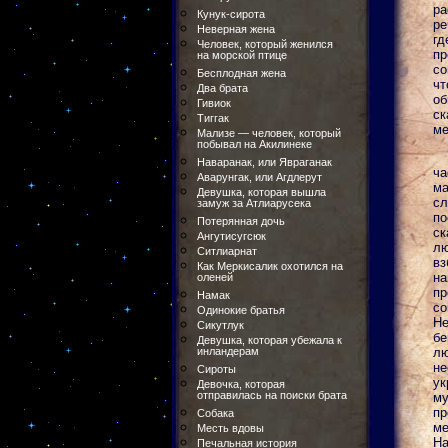
ра
Кунук-сирота
ре
Неверная жена
г
Человек, который женился
п
на морской птице
со
Бесплодная жена
чт
Два брата
об
Гивиок
ск
Тиггак
ме
Мализе — человек, который
побывал на Акилинеке
Наваранак, или Явраганак
ча
Аварунгак, или Агдлерут
ма
Девушка, которая вышла
сл
замуж за Атлиарусека
по
Потерянная дочь
ск
Ангутисугсюк
лю
Ситлиарнат
вз
Как Меркисалик охотился на
на
оленей
п
Намак
со
Одинокие братья
Не
Сикутлук
бе
Девушка, которая убежала к
инландерам
лю
не
Сироты
ук
Девочка, которая
отправилась на поиски брата
му
пр
Собака
ме
Месть вдовы
На
Печальная история