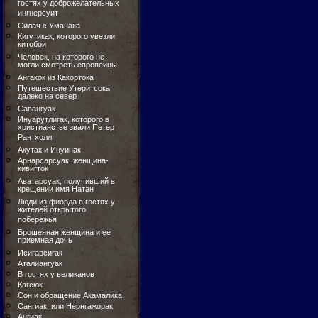
гостях у доброжелательных
ингнерсуит
Силач с Уманака
Кигутикак, которого увезли
китобои
Человек, на которого не
могли смотреть европейцы
Ангакок из Какортока
Путешествие Утеритсока
далеко на север
Савангуак
Инуарутлигак, которого в
христианстве звали Петер
Рантхолл
Акутак и Инуинак
Арнарсарсуак, женщина-
кивигток
Аватарсуак, получивший в
крещении имя Натан
Люди из фиорда в гостях у
жителей открытого
побережья
Брошенная женщина и ее
приемная дочь
Исигарсигак
Аталиангуак
В гостях у великанов
Кагсюк
Сон и обращение Акамалика
Сангиак, или Нернгажорак
Ангиак