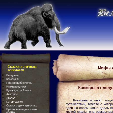
Сказки и легенды
Мифы и
эскимосов
Введение
Кагсагсюк
Прозревший слепец
Игимарасугсюк
Каякеры в плену
Кумагдлат и Азалок
Акигсиак
Друзья
Кувицина оставил лод
Катерпарсюк
путешествии, вместе с кото
Сказка о двух девочках
один на своем каяке вдоль бе
Братья навещают свою
крутой скалы, она раскрылас
сестру