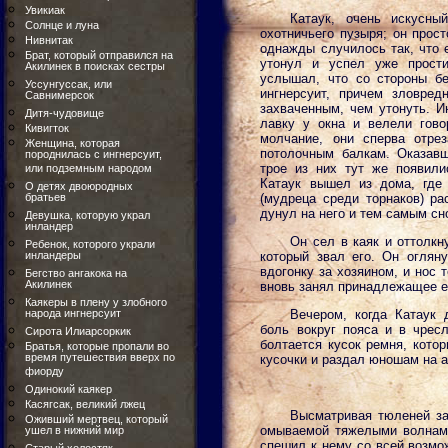
Увикиак
Катаук, очень искусны
Солнце и луна
охотничьего пузыря; он прост
Нивнитак
однажды случилось так, что 
Брат, который отправился на
утонул и успел уже прости
Акилинек в поисках сестры
услышал, что со стороны бе
Уссунгуссак, или
ингнерсуит, причем зловре
Савнимерсок
захваченным, чем утонуть. И
Дитя-чудовище
лавку у окна и велели гово
Кивигток
молчание, они сперва отре
Женщина, которая
потолочным балкам. Оказавш
породнилась с ингнерсуит,
трое из них тут же появили
или подземным народом
Катаук вышел из дома, где 
О детях двоюродных
братьев
(мудреца среди торнаков) ра
дунул на него и тем самым сн
Девушка, которую украл
инландер
Он сел в каяк и оттолкн
Ребенок, которого украли
инландеры
который звал его. Он огляну
вдогонку за хозяином, и нос 
Бегство ангакока на
Акилинек
вновь занял принадлежащее е
Каякеры в плену у злобного
народа ингнерсуит
Вечером, когда Катаук 
боль вокруг пояса и в чресл
Сирота Илиарсоркик
болтается кусок ремня, кото
Братья, которые пропали во
время путешествия вверх по
кусочки и раздал юношам на 
фиорду
Одинокий каякер
Касягсак, великий лжец
Высматривая тюленей за
Оживший мертвец, который
омываемой тяжелыми волнами
ушел в нижний мир
спешил к нему со всей возмо