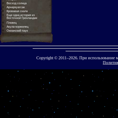
Восход солнца
Арнаркуагсак
Кровавая скала
Еще одна история из
Восточной Гренландии
Пловец
Акула-кормилец
Океанский паук
Copyright © 2011–
2026. При использование 
Политик