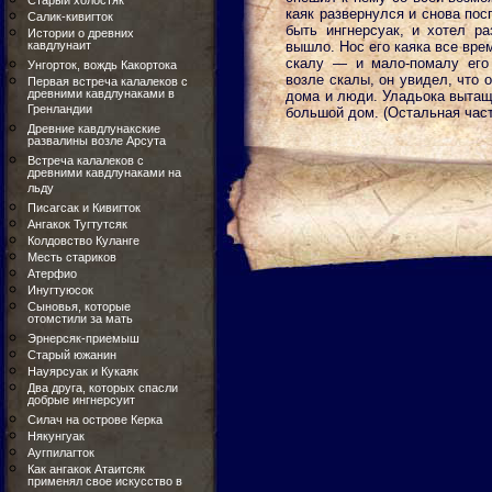
Старый холостяк
каяк развернулся и снова пос
Салик-кивигток
быть ингнерсуак, и хотел ра
Истории о древних
кавдлунаит
вышло. Нос его каяка все вре
скалу — и мало-помалу его
Унгорток, вождь Какортока
возле скалы, он увидел, что 
Первая встреча калалеков с
древними кавдлунаками в
дома и люди. Уладьока вытащи
Гренландии
большой дом. (Остальная час
Древние кавдлунакские
развалины возле Арсута
Встреча калалеков с
древними кавдлунаками на
льду
Писагсак и Кивигток
Ангакок Тугтутсяк
Колдовство Куланге
Месть стариков
Атерфио
Инугтуюсок
Сыновья, которые
отомстили за мать
Эрнерсяк-приемыш
Старый южанин
Науярсуак и Кукаяк
Два друга, которых спасли
добрые ингнерсуит
Силач на острове Керка
Някунгуак
Аугпилагток
Как ангакок Атаитсяк
применял свое искусство в