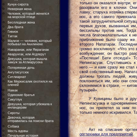
только он оказался внутри, е
Кунук-сирота
разорвали его в клочки. Он
Неверная жена
лавку; старуха хозяйка сперв
Человек, который женился
нос, а его самого привязала
на морской птице
такой затруднительной ситуац
Бесплодная жена
первых духов, вызванных им,
Два брата
бессильны против них. Тогда
Гивиок
числа благожелательных к не
Тиггак
приближение было сразу же з
Мализе — человек, который
второго Напатарак. Последн
побывал на Акилинеке
громко воскликнул: «Что это
Наваранак, или Явраганак
возбуждении; он быстро раз
Аварунгак, или Агдлерут
«Поспеши! Беги отсюда!» Т
Девушка, которая вышла
замуж за Атлиарусека
Непингасуак. Спустившись к
него — и каяк сразу же стал 
Потерянная дочь
свой собственный мир. Напата
Ангутисугсюк
должны трогать людей, жив
Ситлиарнат
поклоняться им, ибо они спо
Как Меркисалик охотился на
оленей
склоняемся в страхе, — китов
пузырей».
Намак
Одинокие братья
У Кувицины было и дру
Сикутлук
Непингасуака и одновременн
Девушка, которая убежала к
инландерам
нос, он прилетел за ним п
только немного искривился. Т
Сироты
Девочка, которая
отправилась на поиски брата
Собака
Акт на списание оргте
Месть вдовы
оргтехники для предприятий
.
Печальная история