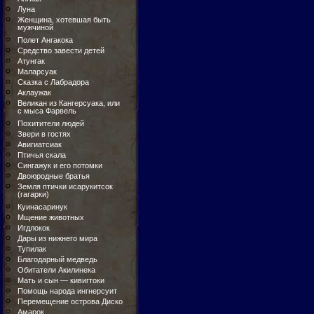
Луна
Женщина, хотевшая быть
мужчиной
Полет Ангакока
Средство завести детей
Атунгак
Маларсуак
Сказка с Лабрадора
Аклаужак
Великан из Кангерсуака, или
с мыса Фарвель
Похитители людей
Звери в гостях
Авигиатсиак
Птичья скала
Сингажук и его потомки
Двоюродные братья
Земля птички исарукитсок
(гагарки)
Куинасаринук
Мщение животных
Игдлокок
Дары из нижнего мира
Тупилак
Благодарный медведь
Обитатели Акилинека
Мать и сын — кивигтоки
Помощь народа ингнерсуит
Перемещение острова Диско
Амарок