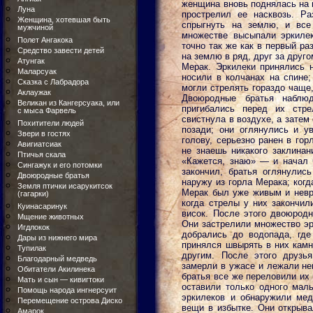
женщина вновь поднялась на н
Луна
прострелил ее насквозь. Р
Женщина, хотевшая быть
спрыгнуть на землю, и все
мужчиной
множестве высыпали эркилек
Полет Ангакока
точно так же как в первый ра
Средство завести детей
на землю в ряд, друг за друг
Атунгак
Мерак. Эркилеки принялись н
Маларсуак
носили в колчанах на спине
Сказка с Лабрадора
могли стрелять гораздо чаще
Аклаужак
Двоюродные братья наблю
Великан из Кангерсуака, или
пригибались перед их стр
с мыса Фарвель
свистнула в воздухе, а затем
Похитители людей
позади; они оглянулись и у
Звери в гостях
голову, серьезно ранен в гор
Авигиатсиак
не знаешь никакого заклинан
Птичья скала
«Кажется, знаю» — и начал ч
Сингажук и его потомки
закончил, братья оглянулис
Двоюродные братья
наружу из горла Мерака; когд
Земля птички исарукитсок
Мерак был уже живым и невр
(гагарки)
когда стрелы у них закончил
Куинасаринук
висок. После этого двоюродн
Мщение животных
Они застрелили множество эр
Игдлокок
добрались до водопада, гд
Дары из нижнего мира
принялся швырять в них камн
Тупилак
другим. После этого друзь
Благодарный медведь
замерли в ужасе и лежали не
Обитатели Акилинека
братья все же переловили их
Мать и сын — кивигтоки
оставили только одного мал
Помощь народа ингнерсуит
эркилеков и обнаружили ме
Перемещение острова Диско
вещи в избытке. Они открыва
Амарок