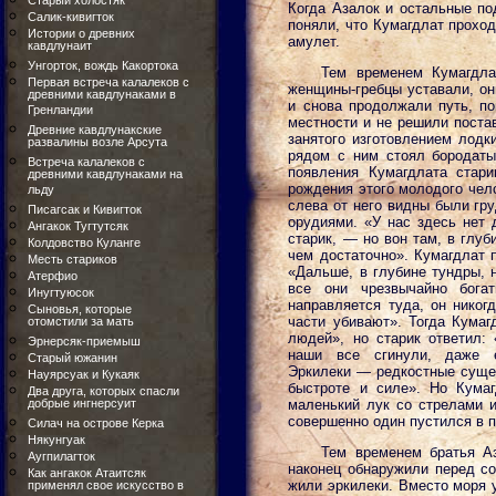
Старый холостяк
Когда Азалок и остальные по
Салик-кивигток
поняли, что Кумагдлат проход
Истории о древних
амулет.
кавдлунаит
Унгорток, вождь Какортока
Тем временем Кумагдла
Первая встреча калалеков с
женщины-гребцы уставали, он
древними кавдлунаками в
и снова продолжали путь, по
Гренландии
местности и не решили постав
Древние кавдлунакские
занятого изготовлением лодк
развалины возле Арсута
рядом с ним стоял бородаты
Встреча калалеков с
появления Кумагдлата стар
древними кавдлунаками на
рождения этого молодого чело
льду
слева от него видны были гр
Писагсак и Кивигток
орудиями. «У нас здесь нет 
Ангакок Тугтутсяк
старик, — но вон там, в глу
Колдовство Куланге
чем достаточно». Кумагдлат 
Месть стариков
«Дальше, в глубине тундры, 
Атерфио
все они чрезвычайно бога
Инугтуюсок
направляется туда, он никог
Сыновья, которые
части убивают». Тогда Кумаг
отомстили за мать
людей», но старик ответил:
Эрнерсяк-приемыш
наши все сгинули, даже е
Старый южанин
Эркилеки — редкостные сущес
Науярсуак и Кукаяк
быстроте и силе». Но Кума
Два друга, которых спасли
добрые ингнерсуит
маленький лук со стрелами и
совершенно один пустился в п
Силач на острове Керка
Някунгуак
Тем временем братья А
Аугпилагток
наконец обнаружили перед со
Как ангакок Атаитсяк
жили эркилеки. Вместо моря у
применял свое искусство в