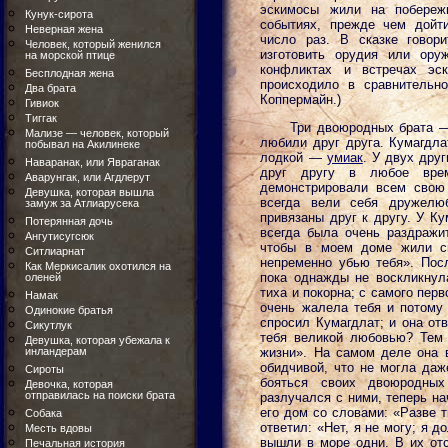
эскимосы жили на побережь
Кунук-сирота
событиях, прежде чем дойти
Неверная жена
число раз. В сказке говор
Человек, который женился
изготовить орудия или ору
на морской птице
конфликтах и встречах эс
Бесплодная жена
происходило в сравнительн
Два брата
Коппермайн.)
Гивиок
Тиггак
Три двоюродных брата —
Мализе — человек, который
любили друг друга. Кумагдла
побывал на Акилинеке
лодкой —
умиак
. У двух дру
Наваранак, или Явраганак
друг другу в любое вре
Аварунгак, или Агдлерут
демонстрировали всем свою
Девушка, которая вышла
всегда вели себя дружелю
замуж за Атлиарусека
привязаны друг к другу. У Ку
Потерянная дочь
всегда была очень раздражи
Ангутисугсюк
чтобы в моем доме жили св
Ситлиарнат
непременно убью тебя». Посл
Как Меркисалик охотился на
пока однажды не воскликнула
оленей
тиха и покорна; с самого перв
Намак
очень жалела тебя и потому
Одинокие братья
спросил Кумагдлат; и она от
Сикутлук
тебя великой любовью? Тем 
Девушка, которая убежала к
инландерам
жизни». На самом деле она 
обидчивой, что не могла даж
Сироты
бояться своих двоюродны
Девочка, которая
отправилась на поиски брата
разлучался с ними, теперь н
его дом со словами: «Разве 
Собака
ответил: «Нет, я не могу; я 
Месть вдовы
вышли в море одни. В их отс
Печальная история