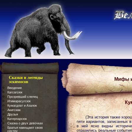
Сказки и легенды
Мифы и
эскимосов
Введение
Кагсагсюк
Прозревший слепец
Игимарасугсюк
Ку
Кумагдлат и Азалок
Акигсиак
Друзья
(Эта история также хорош
Катерпарсюк
пяти вариантов, записанных 
Сказка о двух девочках
в ней ясно видны историче
Братья навещают свою
отразились реальные события
сестру