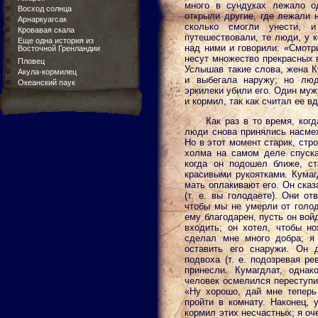
много в сундуках лежало о
Восход солнца
открыли другие, где лежали 
Арнаркуагсак
сколько смогли унести, и
Кровавая скала
путешествовали, те люди, у 
Еще одна история из
над ними и говорили: «Смотри
Восточной Гренландии
несут множество прекрасных 
Пловец
Услышав такие слова, жена К
Акула-кормилец
и выбегала наружу; но люд
Океанский паук
эркилеки убили его. Один муж
и кормил, так как считал ее в
Как раз в то время, ког
люди снова принялись насмех
Но в этот момент старик, стр
холма на самом деле спуска
когда он подошел ближе, ст
красивыми рукоятками. Кумаг
мать оплакивают его. Он сказ
(т. е. вы голодаете). Они о
чтобы мы не умерли от голод
ему благодарен, пусть он вой
входить; он хотел, чтобы н
сделал мне много добра; я
оставить его снаружи. Он д
подвоха (т. е. подозревая ре
принесли. Кумагдлат, однак
человек осмелился переступит
«Ну хорошо, дай мне теперь
пройти в комнату. Наконец, 
кормил этих несчастных; я оч