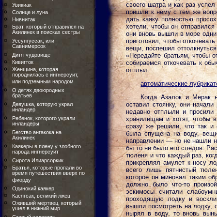
своего шатра и как раз успе
Увикиак
пришли к нему с тем же вопр
Солнце и луна
дать каяку полностью просох
Нивнитак
хотели, чтобы он отправился 
Брат, который отправился на
Акилинек в поисках сестры
они вновь вышли в море одни.
приготовил, чтобы откочевать 
Уссунгуссак, или
Савнимерсок
вещи, поспешил оттолкнуться 
Дитя-чудовище
«Передайте братьям, чтобы о
Кивигток
собираемся откочевать к обы
Женщина, которая
отплыл.
породнилась с ингнерсуит,
или подземным народом
автоматические лубрика
О детях двоюродных
братьев
Когда Азалок и Мерак н
оставил стоянку, они начали
Девушка, которую украл
инландер
недавно отплыли и просили 
Ребенок, которого украли
хранилищам и хотят, чтобы в
инландеры
сразу же решили, что так и
Бегство ангакока на
была спущена на воду, вещи
Акилинек
направлении — но не нашли н
Каякеры в плену у злобного
бы то ни было его следов. Ра
народа ингнерсуит
тюленя и что каждый раз, ког
Сирота Илиарсоркик
прикреплял амулет к носу ло
Братья, которые пропали во
всего лишь пятнистый тюле
время путешествия вверх по
которое он миновал таким обр
фиорду
должно было что-то произой
Одинокий каякер
эскимосы считали слабоумн
Касягсак, великий лжец
проходящую лодку и восклик
Оживший мертвец, который
вышли посмотреть на лодку, о
ушел в нижний мир
нырял в воду, то вновь выны