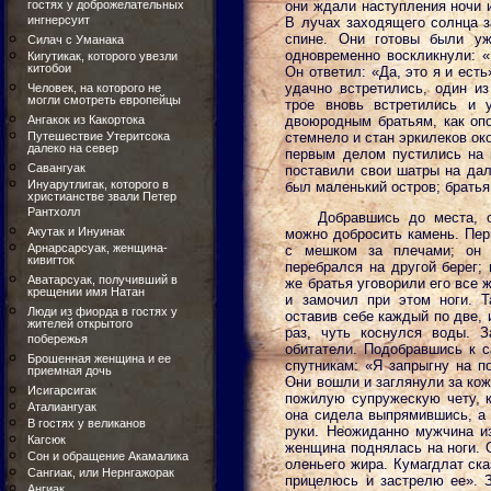
гостях у доброжелательных
они ждали наступления ночи 
ингнерсуит
В лучах заходящего солнца з
спине. Они готовы были уж
Силач с Уманака
одновременно воскликнули: «
Кигутикак, которого увезли
китобои
Он ответил: «Да, это я и есть
удачно встретились, один из
Человек, на которого не
могли смотреть европейцы
трое вновь встретились и 
Ангакок из Какортока
двоюродным братьям, как опо
Путешествие Утеритсока
стемнело и стан эркилеков ок
далеко на север
первым делом пустились на 
Савангуак
поставили свои шатры на дал
Инуарутлигак, которого в
был маленький остров; братья
христианстве звали Петер
Рантхолл
Добравшись до места, о
Акутак и Инуинак
можно добросить камень. Пер
Арнарсарсуак, женщина-
с мешком за плечами; он 
кивигток
перебрался на другой берег; 
Аватарсуак, получивший в
же братья уговорили его все 
крещении имя Натан
и замочил при этом ноги. Т
Люди из фиорда в гостях у
оставив себе каждый по две, 
жителей открытого
раз, чуть коснулся воды. 
побережья
обитатели. Подобравшись к 
Брошенная женщина и ее
спутникам: «Я запрыгну на п
приемная дочь
Они вошли и заглянули за кож
Исигарсигак
пожилую супружескую чету, 
Аталиангуак
она сидела выпрямившись, а 
В гостях у великанов
руки. Неожиданно мужчина из
Кагсюк
женщина поднялась на ноги. О
Сон и обращение Акамалика
оленьего жира. Кумагдлат ска
Сангиак, или Нернгажорак
прицелюсь и застрелю ее». З
Ангиак