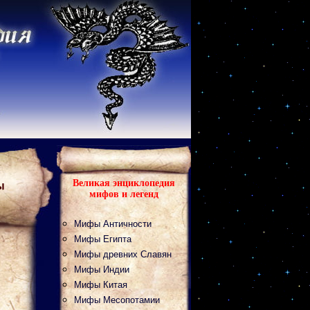
Великая энциклопедия
ы
мифов и легенд
Мифы Античности
Мифы Египта
Мифы древних Славян
Мифы Индии
Мифы Китая
Мифы Месопотамии