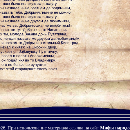
 твою было великую за выслугу
бы назвала ныне братцем да родимыим,
назвать тебя, Добрыня, нынче не можно!
 твою было великую за выслугу
бы назвала ныне другом да любимыим,
нас же вы, Добрынюшка, не влюбитесь!»
ворит же тут Добрыня сын Никитьевич:
х ты, молода Забава дочь Путятична,
с нельзя назвать же другом да любимыим!»
 и поехал-то Добрыня в стольный Киев-град,
иехал к князю на широкий двор,
ускает он Забавушку Путятичну,
 повел в палаты белокаменны,
 он подал князю то Владимиру
 его во белые во ручушки.
тут этой старинушке славу поют.
026. При использование материала ссылка на сайт
Мифы народо