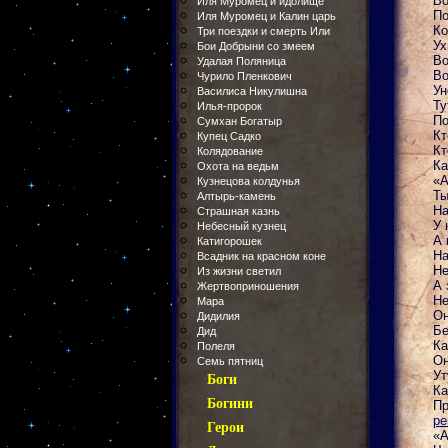
Во
Иля Муромец и идолище
По
Иля Муромец и Калин царь
Ко
Три поездки и смерть Или
Ух
Бои Добрыни со змеем
Во
Удалая Поляница
Во
Чурило Пленкович
Ун
Василиса Никулишна
Ту
Илья-пророк
По
Сумхан Богатыр
Кт
Купец Садко
Кт
Колядование
Ка
Охота на ведьм
«А
Кузнецова колдунья
Ты
Алтырь-камень
На
Страшная казнь
У 
Небесный кузнец
А 
Катигорошек
На
Всадник на красном коне
Не
Из жизни светил
А 
Жертвоприношения
Не
Мара
Он
Дидилия
Бе
Дид
Ка
Полеля
Он
Семь пятниц
Ут
Боги
Ка
Богини
Пр
ре
Герои
«А