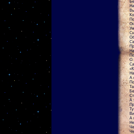
Бе
На
Вы
Ко
По
Он
Ум
Сн
Об
Са
Пр
На
По
О 
Са
«К
На
А 
По
Та
Бе
Ст
А 
Пр
Ту
Ви
А 
Не
Че
Че