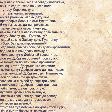
ак у нас с тобой была заповедь положена,
обы не ездить тебе во чисто поле,
 ту гору Сорочинскую,
 топтать малых змеенышей,
их же роженых малых детушек!
проговорит Добрыня сын Никитьевич:
й же ты, змея, да ты проклятая,
 зачем летела через Киев-град,
чем ты взяла у нас княжеву племянницу,
лоду Забаву дочь Путятичну?
 отдай-ка мне Забаву дочь Путятичну
з бою, без драки-кроволития!»
 отдавала она без бою, без драки-кроволития,
водила она бой-драку великую,
 большое тут с Добрыней кроволитие;
лся тут Добрыня со змеей трои сутки,
не может он побить змею проклятую;
конец, хотел Добрынюшка отъехати,
 небес да тут Добрынюшке да глас гласит:
х ты, молодый Добрыня сын Никитьевич,
лся со змеей ты да трои сутки,
побейся-ка с змеей да еще три часа!
т побился он, Добрыня, еще три часа,
побил змею да он проклятую.
пустила кровь свою змеиную,
 востока кровь она да вниз до запада;
иняла матушка да тут сыра-земля
ой крови да змеиной.
стоит лее тут Добрыня во крови трои сутки,
 коне сидит Добрыня, приужахнется,