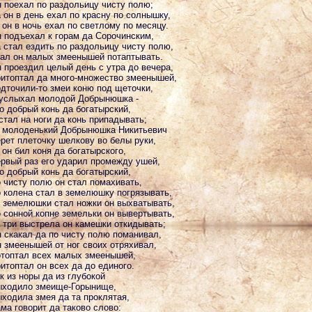
 поехал по раздольицу чисту полю;
 он в день ехал по красну по солнышку,
 он в ночь ехал по светлому по месяцу.
 подъехал к горам да Сорочинским,
 стал ездить по раздольицу чисту полю,
ал он малых змеенышей потаптывать.
 проездил целый день с утра до вечера,
итоптал да много-множество змеенышей,
дточили-то змеи коню под щеточки,
услыхал молодой Добрынюшка -
о добрый конь да богатырский,
стал на ноги да конь припадывать;
 молоденький Добрынюшка Никитьевич
рет плеточку шелкову во белы руки,
 он бил коня да богатырского,
рвый раз его ударил промежду ушей,
о добрый конь да богатырский,
 чисту полю он стал помахивать,
 колена стал в земелюшку погрязывать,
 земелюшки стал ножки он выхватывать,
 сонной копне земельки он вывертывать,
 три выстрела он камешки откидывать;
 скакал да по чисту полю поманивал,
 змеенышей от ног своих отряхивал,
топтал всех малых змеенышей,
итоптал он всех да до единого.
к из норы да из глубокой
ходило змеище-Горынище,
ходила змея да та проклятая,
ма говорит да таково слово: