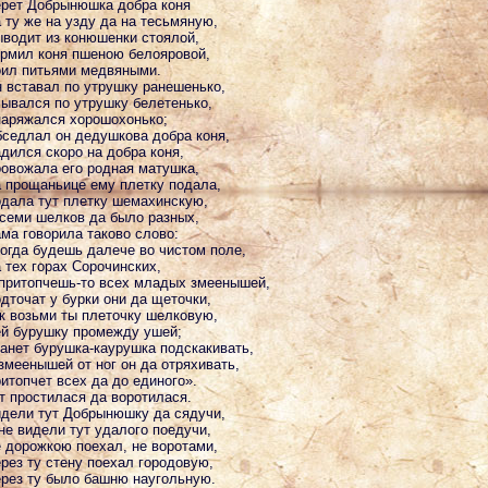
рет Добрынюшка добра коня
 ту же на узду да на тесьмяную,
водит из конюшенки стоялой,
рмил коня пшеною белояровой,
ил питьями медвяными.
 вставал по утрушку ранешенько,
ывался по утрушку белетенько,
аряжался хорошохонько;
седлал он дедушкова добра коня,
дился скоро на добра коня,
овожала его родная матушка,
 прощаньице ему плетку подала,
дала тут плетку шемахинскую,
семи шелков да было разных,
ма говорила таково слово:
огда будешь далече во чистом поле,
 тех горах Сорочинских,
притопчешь-то всех младых змеенышей,
дточат у бурки они да щеточки,
к возьми ты плеточку шелковую,
й бурушку промежду ушей;
анет бурушка-каурушка подскакивать,
змеенышей от ног он да отряхивать,
итопчет всех да до единого».
т простилася да воротилася.
дели тут Добрынюшку да сядучи,
не видели тут удалого поедучи,
 дорожкою поехал, не воротами,
рез ту стену поехал городовую,
рез ту было башню наугольную.