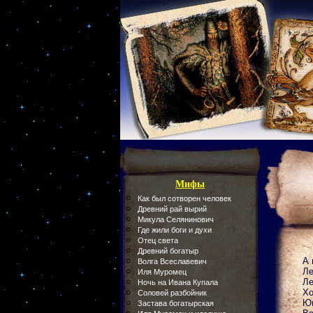
Мифы
Как был сотворен человек
Древний рай вырий
Микула Селянинович
Где жили боги и духи
Отец света
Древний богатыр
А 
Волга Всеславевич
Ле
Иля Муромец
Ле
Ночь на Ивана Купала
Хо
Соловей разбойник
Юн
Застава богатырская