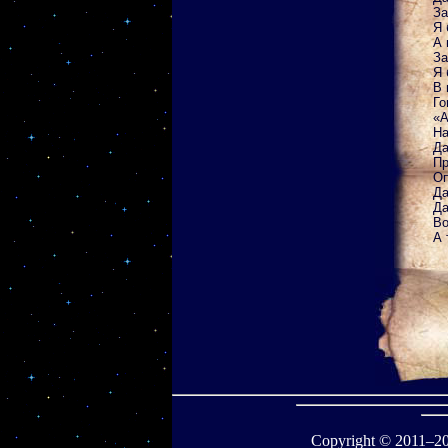
За
Я 
А 
За
Я 
В 
Го
«А
На
Да
Пр
Оп
Да
Да
Во
А 
Copyright © 2011–
2