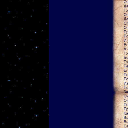
Он
Да
То
Он
Да
Ст
Он
Пр
По
И 
Ег
А 
То
Бе
То
Пе
Ег
По
По
Из
По
За
Он
Он
По
Пр
Ка
Вы
Вы
Са