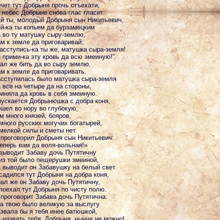
чет тут Добрыня прочь отъехати,
 небес Добрыне снова глас гласит:
й ты, молодый Добрыня сын Никитьевич,
й-ка ты копьем да бурзамецким
 во ту матушку сыру-землю,
м к земле да приговаривай:
асступись-ка ты же, матушка сыра-земля!
 прими-ка эту кровь да всю змеиную!"
ал же бить да во сыру землю,
м к земле да приговаривать.
сступилась было матушка сыра-земля
 все на четыре да на стороны,
иняла да кровь в себя змеиную.
ускается Добрынюшка с добра коня,
шел во нору во глубокую;
м много князей, бояров,
много русских могучих богатырей,
мелкой силы и сметы нет.
проговорил Добрыня сын Никитьевич:
еперь вам да воля-вольная!»
выводит Забаву дочь Путятичну
из той было пещерушки змеиной,
 выводит он Забавушку на белый свет.
садился тут Добрыня на добра коня,
ал же он Забаву дочь Путятичну,
поехал тут Добрыня по чисту полю.
проговорит Забава дочь Путятична:
а твою было великую за выслугу
звала бы я тебя инее батюшкой,
 назвать тебя, Добрыня, нынче не можно!