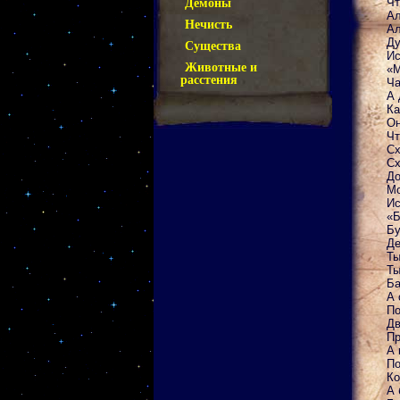
Чт
Демоны
Ал
Нечисть
Ал
Ду
Существа
Ис
Животные и
«М
расстения
Ча
А 
Ка
Он
Чт
Сх
Сх
До
Мо
Ис
«Б
Бу
Де
Ты
Ты
Ба
А 
По
Дв
Пр
А 
По
Ко
А 