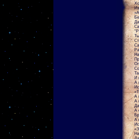
Хо
Из
«А
Бе
Да
Са
"Р
Ты
Ст
Са
Ра
На
Пр
Оп
Со
Та
И 
А 
Ис
«Т
А 
А 
Да
А 
Бр
А 
Ис
«З
На
Да