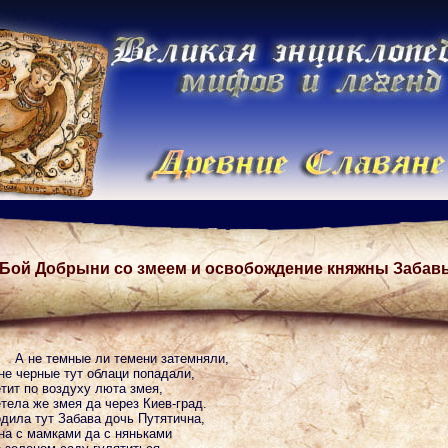
Бой Добрыни со змеем и освобождение княжны Забав
А не темные ли темени затемняли,
не черные тут облаци попадали,
тит по воздуху люта змея,
тела же змея да через Киев-град.
дила тут Забава дочь Путятична,
а с мамками да с няньками