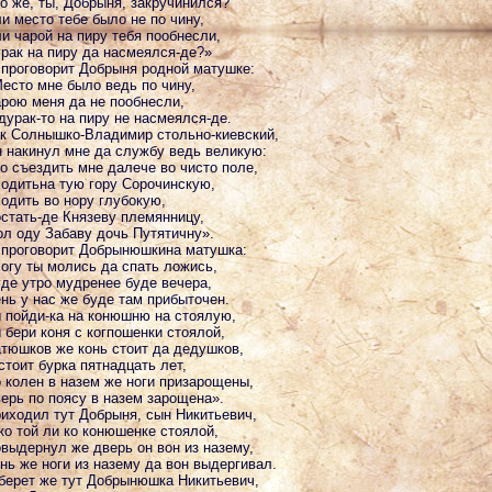
о же, ты, Добрыня, закручинился?
и место тебе было не по чину,
и чарой на пиру тебя пообнесли,
рак на пиру да насмеялся-де?»
проговорит Добрыня родной матушке:
есто мне было ведь по чину,
рою меня да не пообнесли,
дурак-то на пиру не насмеялся-де.
к Солнышко-Владимир стольно-киевский,
 накинул мне да службу ведь великую:
о съездить мне далече во чисто поле,
одитьна тую гору Сорочинскую,
одить во нору глубокую,
стать-де Князеву племянницу,
л оду Забаву дочь Путятичну».
проговорит Добрынюшкина матушка:
огу ты молись да спать ложись,
де утро мудренее буде вечера,
нь у нас же буде там прибыточен.
 пойди-ка на конюшню на стоялую,
 бери коня с когпошенки стоялой,
тюшков же конь стоит да дедушков,
стоит бурка пятнадцать лет,
 колен в назем же ноги призарощены,
ерь по поясу в назем зарощена».
иходил тут Добрыня, сын Никитьевич,
ко той ли ко конюшенке стоялой,
выдернул же дверь он вон из назему,
нь же ноги из назему да вон выдергивал.
берет же тут Добрынюшка Никитьевич,