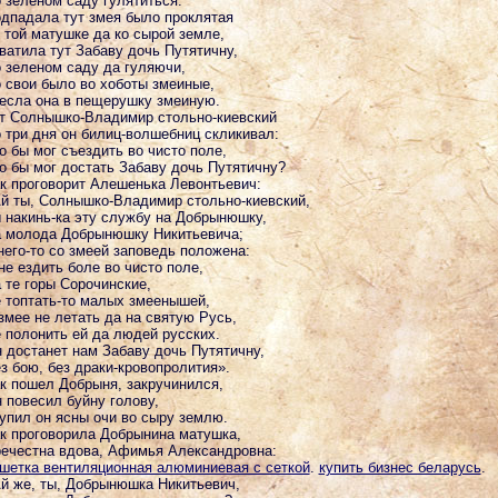
 зеленом саду гулятиться.
дпадала тут змея было проклятая
 той матушке да ко сырой земле,
ватила тут Забаву дочь Путятичну,
 зеленом саду да гуляючи,
 свои было во хоботы змеиные,
есла она в пещерушку змеиную.
т Солнышко-Владимир стольно-киевский
 три дня он билиц-волшебниц скликивал:
о бы мог съездить во чисто поле,
о бы мог достать Забаву дочь Путятичну?
к проговорит Алешенька Левонтьевич:
й ты, Солнышко-Владимир стольно-киевский,
 накинь-ка эту службу на Добрынюшку,
 молода Добрынюшку Никитьевича;
него-то со змеей заповедь положена:
не ездить боле во чисто поле,
 те горы Сорочинские,
 топтать-то малых змеенышей,
змее не летать да на святую Русь,
 полонить ей да людей русских.
 достанет нам Забаву дочь Путятичну,
з бою, без драки-кровопролития».
к пошел Добрыня, закручинился,
 повесил буйну голову,
упил он ясны очи во сыру землю.
к проговорила Добрынина матушка,
ечестна вдова, Афимья Александровна:
шетка вентиляционная алюминиевая с сеткой
.
купить бизнес беларусь
.
й же, ты, Добрынюшка Никитьевич,