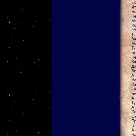
«К
Чт
На
Не
Мо
Ис
«А
Ты
За
Мо
Ты
Бе
Не
За
Да
Би
А 
На
Из
«А
Би
А 
Ту
А 
По
От
Пр
Эт
А 
На