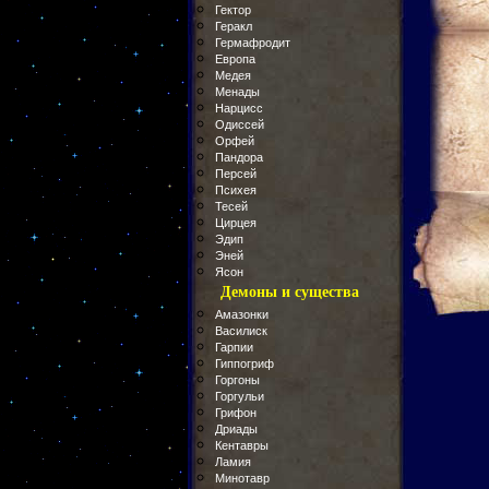
Гектор
Геракл
Гермафродит
Европа
Медея
Менады
Нарцисс
Одиссей
Орфей
Пандора
Персей
Психея
Тесей
Цирцея
Эдип
Эней
Ясон
Демоны и существа
Амазонки
Василиск
Гарпии
Гиппогриф
Горгоны
Горгульи
Грифон
Дриады
Кентавры
Ламия
Минотавр