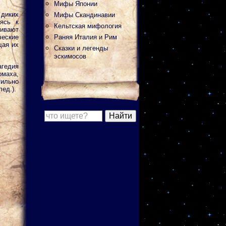
Мифы Японии
диких
Мифы Скандинавии
ясь к
Кельтская мифология
бивают
ческие
Раняя Италия и Рим
щая их
Сказки и легенды
эскимосов
агедия
омаха,
сильно
ед.).