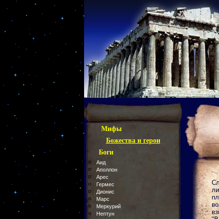
Мифы
Божества и герои
Боги
Аид
Аполлон
Арес
Сл
Гермес
ли
Дионис
п
Марс
во
Меркурий
вз
Нептун