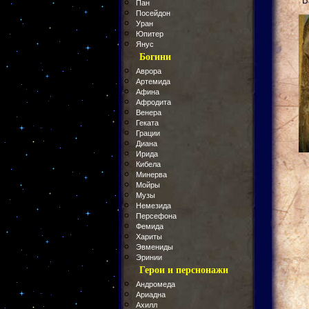
"В
Пан
Посейдон
Уран
Юпитер
Янус
Богини
Аврора
Артемида
Афина
Афродита
Венера
Геката
Грации
Диана
Ирида
Кибела
Минерва
Мойры
Музы
Немезида
Персефона
Фемида
Хариты
Эвмениды
Эринии
Герои и перснонажи
Андромеда
Ариадна
Ахилл