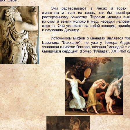
акх, Эвое".
Они растерзывают в лесах и горах 
животных и пьют их кровь, как бы приобща
растерзанному божеству. Тирсами менады вы
из скал и земли молоко и мед, нередки челове
жертвы. Они увлекают за собой женщин, приоб
к служению Дионису.
Источником мифов о менадах является тр
Еврипида "Вакханки", но уже у Гомера Андр
узнавшая о гибели Гектора, названа "менадой с 
бьющимся сердцем" (Гомер "Илиада", XXII 460 сл