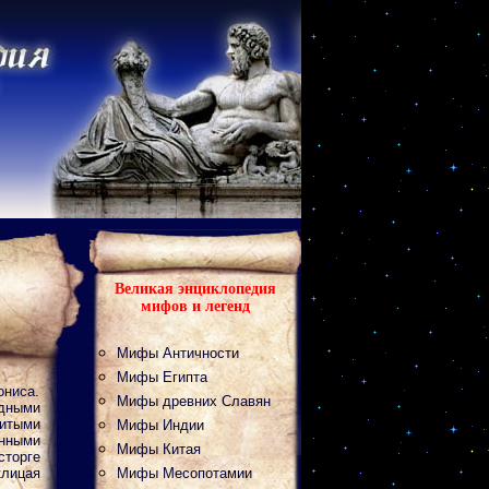
Великая энциклопедия
мифов и легенд
Мифы Античности
Мифы Египта
ониса.
Мифы древних Славян
адными
итыми
Мифы Индии
нными
Мифы Китая
сторге
клицая
Мифы Месопотамии