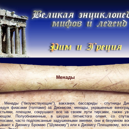
Менады
Менады ("безумствующие"), вакханки, бассариды · спутницы Ди
едуя фиасами (толпами) за Дионисом, менады, украшенные виногр
стьями, плющом, сокрушают все на своем пути тирсами, также ув
лющом. Полуобнаженные, в шкурах пятнистого оленя, со спута
лосами, часто подпоясанные задушенными змеями, они в безумном во
ывают к Дионису Бромию ("Шумному") или к Дионису Плющевому, вос