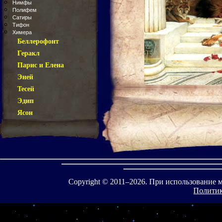
Нимфы
Полифем
Сатиры
Тифон
Химера
Беллерофонт
Геракл
Парис и Елена
Эней
Тесей
Эдип
Ясон
Copyright © 2011–
2026. При использование 
Политик