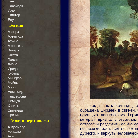
Пан
Посейдон
Уран
Юпитер
Янус
Богини
Аврора
Артемида
Афина
Афродита
Венера
Геката
Грации
Диана
Ирида
Кибела
Минерва
Мойры
Музы
Немезида
Персефона
Фемида
Когда часть команды, 
Хариты
обращена Цирцеей в свиней, 
Эвмениды
помощью данного ему Герме
Эринии
которая, признав в отважном
Герои и перснонажи
острове и разделить ее любо
Андромеда
но прежде заставил ее покля
Ариадна
дурного, и вернуть человечес
Ахилл