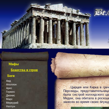
Мифы
Божества и герои
Боги
Аид
Аполлон
Цирцея или Кирка в гре
Арес
Персеиды, представительниц
Гермес
была сестрой колхидского ца
Дионис
Медеи, она обитала в роскош
Марс
занесен во время своих блуж
Меркурий
Нептун