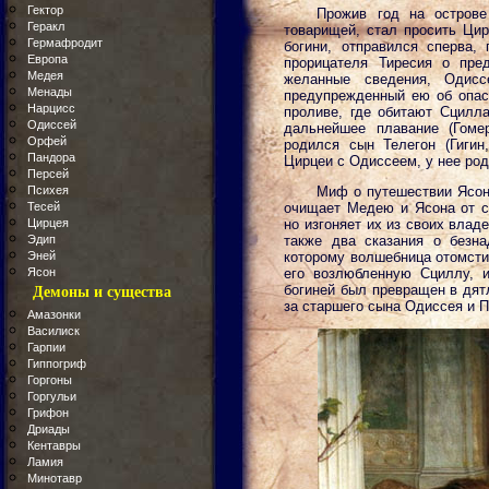
Гектор
Прожив год на острове
Геракл
товарищей, стал просить Цир
Гермафродит
богини, отправился сперва, 
Европа
прорицателя Тиресия о пре
Медея
желанные сведения, Одисс
Менады
предупрежденный ею об опасн
Нарцисс
проливе, где обитают Сцилла
Одиссей
дальнейшее плавание (Гоме
Орфей
родился сын Телегон (Гигин
Пандора
Цирцеи с Одиссеем, у нее род
Персей
Психея
Миф о путешествии Ясона
Тесей
очищает Медею и Ясона от с
Цирцея
но изгоняет их из своих влад
Эдип
также два сказания о безн
Эней
которому волшебница отомсти
Ясон
его возлюбленную Сциллу, и
богиней был превращен в дят
Демоны и существа
за старшего сына Одиссея и 
Амазонки
Василиск
Гарпии
Гиппогриф
Горгоны
Горгульи
Грифон
Дриады
Кентавры
Ламия
Минотавр