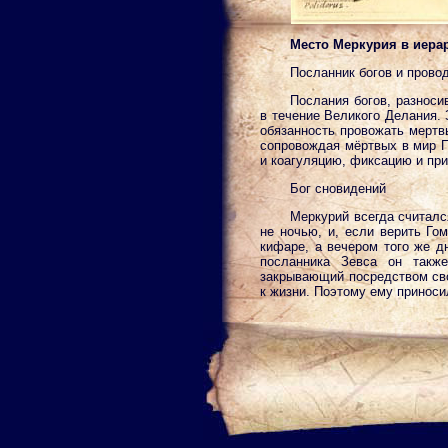
Место Меркурия в иера
Посланник богов и прово
Послания богов, разноси
в течение Великого Делания.
обязанность провожать мертв
сопровождая мёртвых в мир П
и коагуляцию, фиксацию и пр
Бог сновидений
Меркурий всегда считалс
не ночью, и, если верить Го
кифаре, а вечером того же д
посланника Зевса он такж
закрывающий посредством сво
к жизни. Поэтому ему приноси