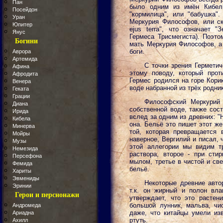
Пан
было одним из имён Кибел
Посейдон
"кормилица", или "бабушка"
Уран
Меркурия Философов, или ско
Юпитер
ejus terra", что означает 
Янус
Гермеса Трисмегиста). Поэто
Богини
мать Меркурия Философов, а 
боги.
Аврора
Артемида
С точки зрения Гермети
Афина
этому поводу, который прот
Афродита
Гермес родился на горе Кори
Венера
воде набранной из трёх родни
Геката
Грации
Философский Меркурий
Диана
собственной воде, также сос
Ирида
вслед за одним из древних: 
Кибела
она. Бельё это пишет этот же
Минерва
той, которая превращается 
Мойры
наверное, Вергилий и писал, 
Музы
этой аллегории мы видим тр
Немезида
раствора, второе - при сти
Персефона
мылом, третье в чистой и св
Фемида
бельё.
Хариты
Эвмениды
Некоторые древние автор
Эринии
т.к. он жирный и полон вл
Герои и перснонажи
утверждает, что это растен
большой лунник, мальва, чи
Андромеда
даже, что китайцы умели из
Ариадна
ртуть.
Ахилл