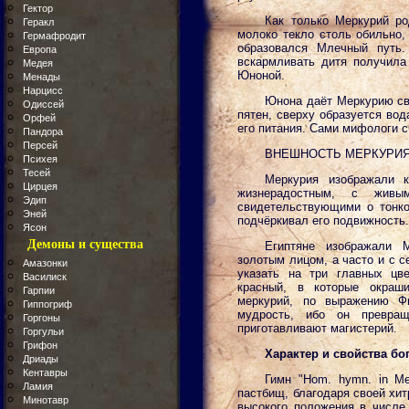
Гектор
Как только Меркурий ро
Геракл
молоко текло столь обильно,
Гермафродит
образовался Млечный путь.
Европа
вскармливать дитя получила
Медея
Юноной.
Менады
Нарцисс
Юнона даёт Меркурию сво
Одиссей
пятен, сверху образуется вод
Орфей
его питания. Сами мифологи 
Пандора
Персей
ВНЕШНОСТЬ МЕРКУРИ
Психея
Тесей
Меркурия изображали 
Цирцея
жизнерадостным, с живы
Эдип
свидетельствующими о тонко
Эней
подчёркивал его подвижность
Ясон
Демоны и существа
Египтяне изображали 
золотым лицом, а часто и с 
Амазонки
указать на три главных цв
Василиск
красный, в которые окраши
Гарпии
меркурий, по выражению Ф
Гиппогриф
мудрость, ибо он превра
Горгоны
приготавливают магистерий.
Горгульи
Грифон
Характер и свойства бо
Дриады
Кентавры
Гимн "Hom. hymn. in Me
Ламия
пастбищ, благодаря своей хит
Минотавр
высокого положения в числе 