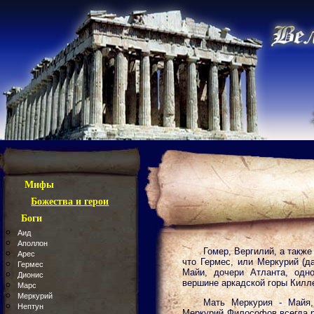
Мифы
Божества и герои
Боги
Аид
Аполлон
Гомер, Вергилий, а такж
Арес
что Гермес, или Меркурий (д
Гермес
Майи, дочери Атланта, одн
Дионис
вершине аркадской горы Килл
Марс
Меркурий
Мать Меркурия - Майя,
Нептун
Меркурий Философов всегда р