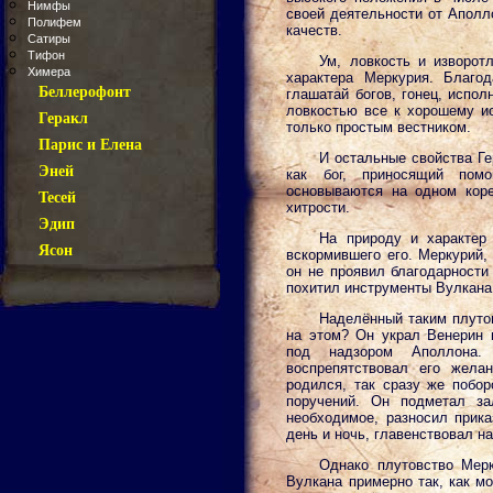
Нимфы
своей деятельности от Аполл
Полифем
качеств.
Сатиры
Тифон
Ум, ловкость и изворот
Химера
характера Меркурия. Благо
Беллерофонт
глашатай богов, гонец, испо
ловкостью все к хорошему ис
Геракл
только простым вестником.
Парис и Елена
И остальные свойства Ге
Эней
как бог, приносящий пом
основываются на одном коре
Тесей
хитрости.
Эдип
На природу и характер
Ясон
вскормившего его. Меркурий,
он не проявил благодарности 
похитил инструменты Вулкана
Наделённый таким плуто
на этом? Он украл Венерин 
под надзором Аполлона.
воспрепятствовал его жела
родился, так сразу же побор
поручений. Он подметал за
необходимое, разносил прика
день и ночь, главенствовал на
Однако плутовство Мерк
Вулкана примерно так, как мо