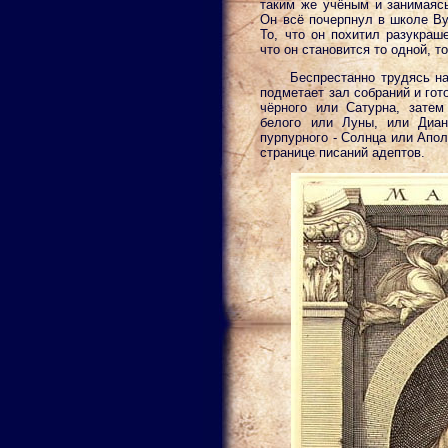
таким же учёным и занимаясь
Он всё почерпнул в школе Ву
То, что он похитил разукраш
что он становится то одной, т
Беспрестанно трудясь н
подметает зал собраний и гото
чёрного или Сатурна, затем
белого или Луны, или Диан
пурпурного - Солнца или Апол
странице писаний адептов.