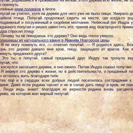
пугай, родившийся и проживший на ветках этого дерева всю жизнь, не з
о покинуть.
олезные
идеи подарков
в блоге.
пугай не улетел, хотя на дереве для него уже не было пищи. Умирало д
абела птица. Попугай продолжал сидеть на месте, где когда-то ро
подвижный и погруженный в скорбное молчание. Небесный бог Индра 
еданного попугая и решил навестить его, приняв вид благородного брами
дра спросил птицу:
Почему ты не покидаешь это дерево? Оно ведь почти умерло.
олешницы из натурального камня в Нижнем Новгороде цены
.
Я не могу покинуть его, — ответил попугай. — Я родился здесь. В
знь это дерево давало мне кров, пищу, защищало от врагов. Как 
кинуть преданного друга?
Это ты, о попугай, самый преданный друг. Индру так тронула ве
пугая, что
 коснулся засохшего дерева, и оно ожило. Потом Индра сказал попугаю:
Я вернул это дерево к жизни, но в действительности, о преданный по
о осталось жить благодаря тебе.
тех пор и в сердцах всех добрых людей поселилось сострадание к
дине. Даже если родина чахнет и не в силах дать пищу и кров, не по
. Люди ведь знают: благодаря их верности родина вновь расцвете
рево, на котором жил верный попугай.