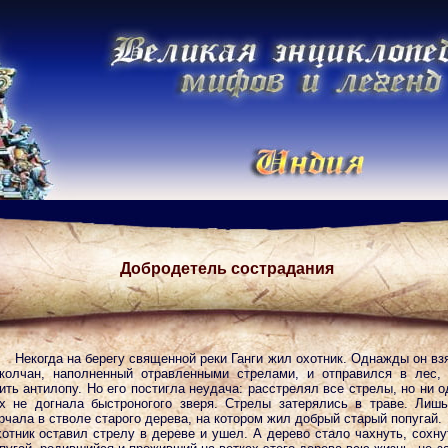
Добродетель сострадания
Некогда на берегу священной реки Ганги жил охотник. Однажды он вз
колчан, наполненный отравленными стрелами, и отправился в лес,
ить антилопу. Но его постигла неудача: расстрелял все стрелы, но ни о
х не догнала быстроногого зверя. Стрелы затерялись в траве. Лиш
рчала в стволе старого дерева, на котором жил добрый старый попугай.
отник оставил стрелу в дереве и ушел. А дерево стало чахнуть, сохну