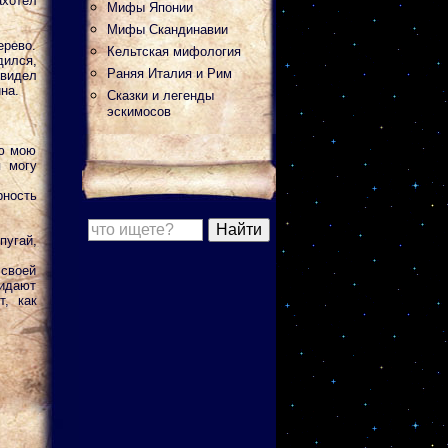
ахотел
Мифы Японии
Мифы Скандинавии
ерево.
Кельтская мифология
дился,
Раняя Италия и Рим
увидел
на.
Сказки и легенды
эскимосов
сю мою
я могу
рность
пугай,
 своей
кидают
т, как