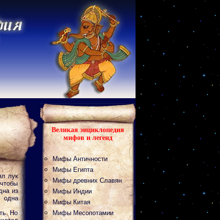
Великая энциклопедия
мифов и легенд
Мифы Античности
Мифы Египта
ял лук
Мифы древних Славян
 чтобы
дна из
Мифы Индии
ь одна
Мифы Китая
ть. Но
Мифы Месопотамии