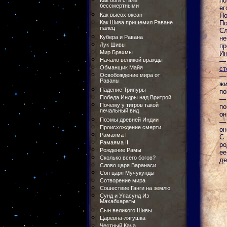
по
Как боги стали
бессмертными
ег
Как высох океан
П
Как Шива прищемил Раване
По
палец
Сл
Кубера и Равана
не
Лук Шивы
пр
Мир Брахмы
Ин
Начало великой вражды
— 
Обманщик Майя
ст
Освобождение мира от
— 
Раваны
жи
Падение Трипуры
по
Победа Индры над Вритрой
— 
Почему у тигров такой
по
печальный вид
он
Поэмы древней Индии
— 
Происхождение смерти
он
Рамаяма I
С 
Рамаяма II
ро
Рождение Рамы
ее
Сколько всего богов?
де
Слово царя Варанаси
Сон царя Мучукунды
Сотворение мира
Сошествие Ганги на землю
Сунд и Упасунд Из
Махабхараты
Сын великого Шивы
Царевна-лягушка
Честный Кача