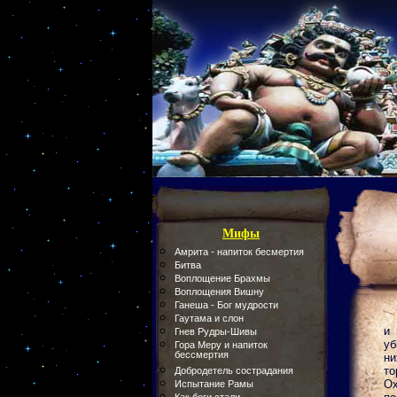
Мифы
Амрита - напиток бесмертия
Битва
Воплощение Брахмы
Воплощения Вишну
Ганеша - Бог мудрости
Гаутама и слон
и 
Гнев Рудры-Шивы
уб
Гора Меру и напиток
бессмертия
ни
то
Добродетель сострадания
Ох
Испытание Рамы