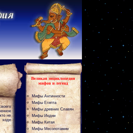
Великая энциклопедия
мифов и легенд
Мифы Античности
Мифы Египта
своего
Мифы древних Славян
ченное
кто не
Мифы Индии
 ходе
Мифы Китая
Мифы Месопотамии