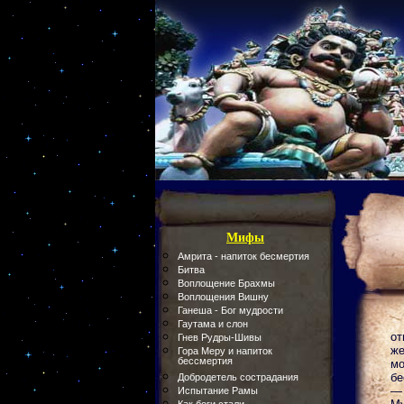
Мифы
Амрита - напиток бесмертия
Битва
Воплощение Брахмы
Воплощения Вишну
Ганеша - Бог мудрости
Гаутама и слон
от
Гнев Рудры-Шивы
же
Гора Меру и напиток
бессмертия
мо
бе
Добродетель сострадания
— 
Испытание Рамы