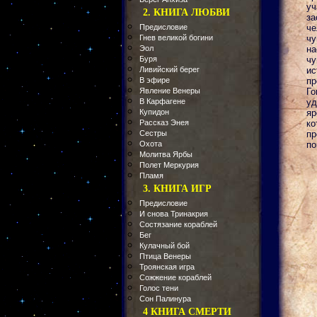
уч
2. КНИГА ЛЮБВИ
за
Предисловие
че
Гнев великой богини
чу
Эол
на
Буря
чу
Ливийский берег
ис
В эфире
пр
Явление Венеры
Го
В Карфагене
уд
Купидон
яр
Рассказ Энея
ко
Сестры
пр
Охота
по
Молитва Ярбы
Полет Меркурия
Пламя
3. КНИГА ИГР
Предисловие
И снова Тринакрия
Состязание кораблей
Бег
Кулачный бой
Птица Венеры
Троянская игра
Сожжение кораблей
Голос тени
Сон Палинура
4 КНИГА СМЕРТИ