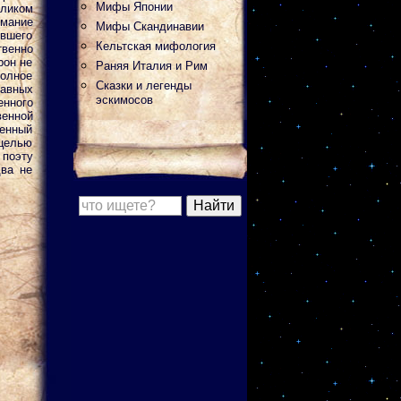
Мифы Японии
ликом
мание
Мифы Скандинавии
ившего
Кельтская мифология
венно
рон не
Раняя Италия и Рим
полное
Сказки и легенды
авных
эскимосов
енного
венной
ленный
 целью
 поэту
два не