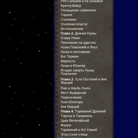
Рея Сильвия и ее сыновья
Братоубийца
Похищение сабинянок
Тарпея
Союзники
Усиление власти
Исчезновение
Глава 2.
Деяния Нумы
Озеро Неми
Признание на царство
Нума Помпилий и Янус
Нума и понтифики
Бог Термин
Верность
Нума и Юпитер
Вторая смерть Нумы
Помпилия
Глава 3.
Тулл Гастилий и Анк
Марций
Рим и Альба Лонга
Метт Фуффетий
Переселение
Гнея Юпитера
Анк Марций
Глава 4.
Тарквиний Древний
Тархна и Танаквиль
Цирк Величайший
Форум
Тарквиний и Атт Навий
Этрусская улица