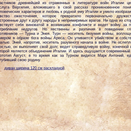
астников древнейшей из отраженных в литературе войн Италии це
слуга Вергилия, вложившего в свой рассказ проникновенное пони
ловеческих характеров и любовь к родной ему Италии и умело изобраз
вство ожесточения, которое превратило первоначально дружест
строенные друг к другу народы в непримиримых врагов. Ни одна из сто
вствует себя виноватой в возникшем конфликте и ведет войну за 
требление недругов. Но явственны и различия в поведении гл
отивников — Турна и Энея. Турн — носитель безумия войны, воплощ
мером в образе бога войны Ареса. Он упивается убийством и собст
алью. Эней, напротив, носитель разумного начала в войне. Не ослеп
остью, он выполняет свой долг, ведет справедливую войну, конечной
торой является объединение Италии. И здесь ощущается современный
ототип Август, в то время как за Турном видится Марк Антоний, е
губивший свою родину.
диван ширина 120 см раскладной
.