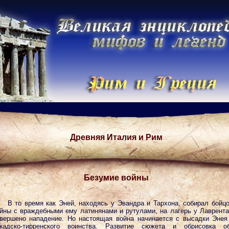
Древняя Италия и Рим
Безумие войны
В то время как Эней, находясь у Эвандра и Тархона, собирал бойц
йны с враждебными ему латинянами и рутулами, на лагерь у Лаврент
вершено нападение. Но настоящая война начинается с высадки Энея
кадско-тирренского воинства. Развитие сюжета и обрисовка об