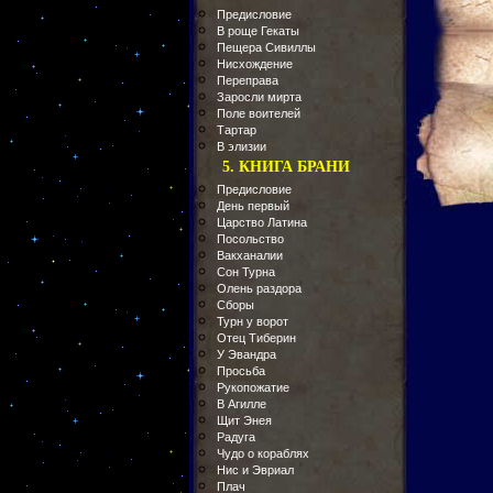
Предисловие
В роще Гекаты
Пещера Сивиллы
Нисхождение
Переправа
Заросли мирта
Поле воителей
Тартар
В элизии
5. КНИГА БРАНИ
Предисловие
День первый
Царство Латина
Посольство
Вакханалии
Сон Турна
Олень раздора
Сборы
Турн у ворот
Отец Тиберин
У Эвандра
Просьба
Рукопожатие
В Агилле
Щит Энея
Радуга
Чудо о кораблях
Нис и Эвриал
Плач