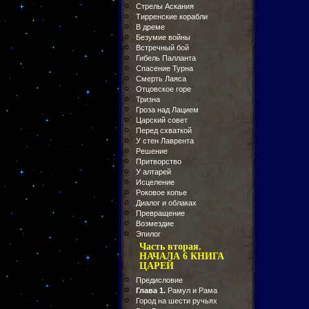
Стрелы Аскания
Тирренские корабли
В дреме
Безумие войны
Встречный бой
Гибель Палланта
Спасение Турна
Смерть Лаяса
Отцовское горе
Тризна
Гроза над Лацием
Царский совет
Перед схваткой
У стен Лаврента
Решение
Притворство
У алтарей
Исцеление
Роковое копье
Диалог и облаках
Превращение
Возмездие
Эпилог
Часть вторая.
НАЧАЛА 6 КНИГА
ЦАРЕЙ
Предисловие
Глава 1.
Рамул и Рама
Город на шести ручьях