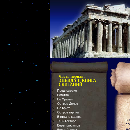
Часть первая.
ЭНЕИДА 1. КНИГА
СКИТАНИЙ
Предисловие
Бегство
Во Фракии
Остров Делос
На Крите
Остров гарпий
В стране хаонов
во
Тень Гектора
со
Берег циклопов
ар
Берег Анхиза