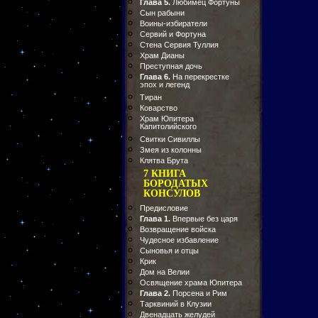
Глава 5.
Любимец Фортуны
Сын рабыни
Воины-избиратели
Сервий и Фортуна
Стена Сервия Туллия
Храм Дианы
Преступная дочь
Глава 6.
На перекрестке
эпох и легенд
Тиран
Коварство
Храм Юпитера
Капитолийского
Свитки Сивиллы
Змея из колонны
Клятва Брута
7 КНИГА
БОРОДАТЫХ
КОНСУЛОВ
Предисловие
Глава 1.
Впервые без царя
Возвращение войска
Чудесное избавление
Сыновья и отцы
Крик
Дом на Велии
Освящение храма Юпитера
Глава 2.
Порсена и Рим
Тарквиний в Клузии
Двенадцать желудей