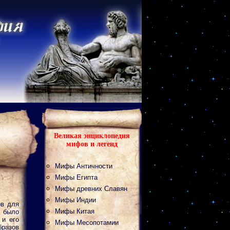
Великая энциклопедия
мифов и легенд
Мифы Античности
Мифы Египта
Мифы древних Славян
Мифы Индии
ов для
Мифы Китая
а было
 и его
Мифы Месопотамии
разов