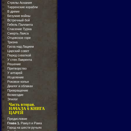
Стрелы Аскания
Тирренские корабли
В дреме
Безумие войны
Встречный бой
Гибель Палланта
Спасение Турна
Смерть Лаяса
Отцовское горе
Тризна
Гроза над Лацием
Царский совет
Перед схваткой
У стен Лаврента
Решение
Притворство
У алтарей
Исцеление
Роковое копье
Диалог и облаках
Превращение
Возмездие
Эпилог
Часть вторая.
НАЧАЛА 6 КНИГА
ЦАРЕЙ
Предисловие
Глава 1.
Рамул и Рама
Город на шести ручьях