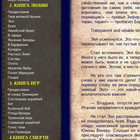
свойственной им, как и смер
2. КНИГА ЛЮБВИ
заточения не самих себя, не
Предисловие
ворочаясь, они кляли его
Гнев великой богини
тюремщик!» — провыл Зефир.
Эол
тиран, тиран!» — пробасил Бо
Буря
Transparent and reliable se
Ливийский берег
В эфире
Эол усмехнулся. Это что
Явление Венеры
перекатывают их, как пустые 
В Карфагене
Купидон
Стал вспоминать Эол бл
Рассказ Энея
Много у него было их, а тепе
Сестры
может быть, вовсе и не сдул
Охота
скучно с ним, Эолом, и места
Молитва Ярбы
Полет Меркурия
Но кто это там стремит
Пламя
снова у нее какое-то дело!
3. КНИГА ИГР
первому слову ее речи опред
«милый Эол» — это какой-н
Предисловие
исключительно важное.
И снова Тринакрия
Состязание кораблей
— Владыка, отпусти вет
Бег
Италию направляется вражде
Кулачный бой
Птица Венеры
Не стал Эол расспрашива
Троянская игра
ей понадобилась буря. Ведь д
Сожжение кораблей
обиде, нанесенной троянцем
Голос тени
Юноны Венеру. Слышал он и 
Сон Палинура
преследует спасающихся бег
4 КНИГА СМЕРТИ
отказать Юноне, сославшись н