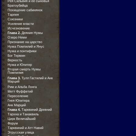
Рея Сильвия и ее сыновья
Братоубийца
Похищение сабинянок
Тарпея
Союзники
Усиление власти
Исчезновение
Глава 2.
Деяния Нумы
Озеро Неми
Признание на царство
Нума Помпилий и Янус
Нума и понтифики
Бог Термин
Верность
Нума и Юпитер
Вторая смерть Нумы
Помпилия
Глава 3.
Тулл Гастилий и Анк
Марций
Рим и Альба Лонга
Метт Фуффетий
Переселение
Гнея Юпитера
Анк Марций
Глава 4.
Тарквиний Древний
Тархна и Танаквиль
Цирк Величайший
Форум
Тарквиний и Атт Навий
Этрусская улица