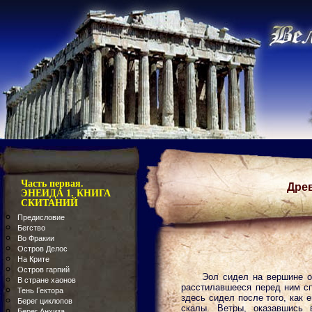
Часть первая.
Дре
ЭНЕИДА 1. КНИГА
СКИТАНИЙ
Предисловие
Бегство
Во Фракии
Остров Делос
На Крите
Остров гарпий
Эол сидел на вершине о
В стране хаонов
расстилавшееся перед ним сп
Тень Гектора
здесь сидел после того, как 
Берег циклопов
скалы. Ветры, оказавшись 
Берег Анхиза