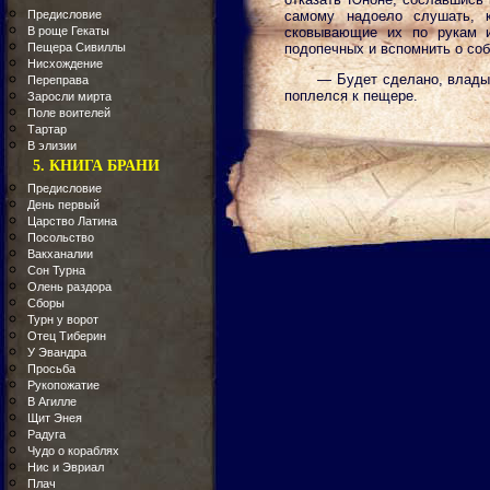
Предисловие
самому надоело слушать, к
В роще Гекаты
сковывающие их по рукам 
Пещера Сивиллы
подопечных и вспомнить о со
Нисхождение
— Будет сделано, владыч
Переправа
поплелся к пещере.
Заросли мирта
Поле воителей
Тартар
В элизии
5. КНИГА БРАНИ
Предисловие
День первый
Царство Латина
Посольство
Вакханалии
Сон Турна
Олень раздора
Сборы
Турн у ворот
Отец Тиберин
У Эвандра
Просьба
Рукопожатие
В Агилле
Щит Энея
Радуга
Чудо о кораблях
Нис и Эвриал
Плач