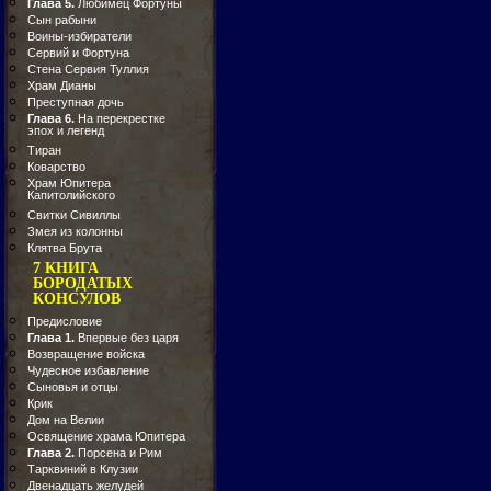
Глава 5.
Любимец Фортуны
Сын рабыни
Воины-избиратели
Сервий и Фортуна
Стена Сервия Туллия
Храм Дианы
Преступная дочь
Глава 6.
На перекрестке
эпох и легенд
Тиран
Коварство
Храм Юпитера
Капитолийского
Свитки Сивиллы
Змея из колонны
Клятва Брута
7 КНИГА
БОРОДАТЫХ
КОНСУЛОВ
Предисловие
Глава 1.
Впервые без царя
Возвращение войска
Чудесное избавление
Сыновья и отцы
Крик
Дом на Велии
Освящение храма Юпитера
Глава 2.
Порсена и Рим
Тарквиний в Клузии
Двенадцать желудей