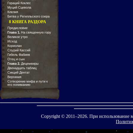
Гораций Коклес
Муций Сцевола
Клелия
Битва у Регилльского озера
8 КНИГА РАЗДОРА
Предисловие
Глава 1.
На священную гору
Великое утро
Исход
Кориолан
Спурий Кассий
Гибель Фабиев
Отец и сын
Глава 2.
Децемвиры
Двенадцать таблиц
Сикций Дентат
Вергиния
Сотворение мифа и пути к
его пониманию
Copyright © 2011–
2026. При использование 
Политик