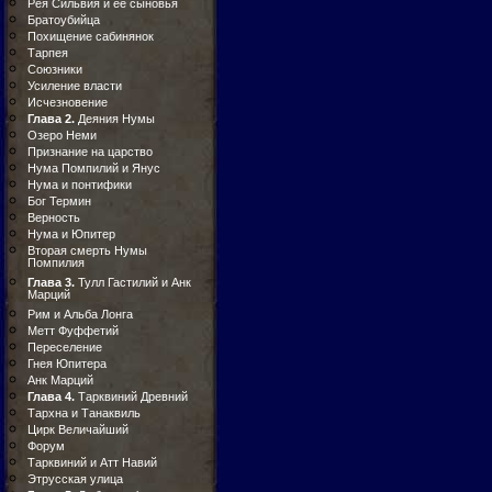
Рея Сильвия и ее сыновья
Братоубийца
Похищение сабинянок
Тарпея
Союзники
Усиление власти
Исчезновение
Глава 2.
Деяния Нумы
Озеро Неми
Признание на царство
Нума Помпилий и Янус
Нума и понтифики
Бог Термин
Верность
Нума и Юпитер
Вторая смерть Нумы
Помпилия
Глава 3.
Тулл Гастилий и Анк
Марций
Рим и Альба Лонга
Метт Фуффетий
Переселение
Гнея Юпитера
Анк Марций
Глава 4.
Тарквиний Древний
Тархна и Танаквиль
Цирк Величайший
Форум
Тарквиний и Атт Навий
Этрусская улица