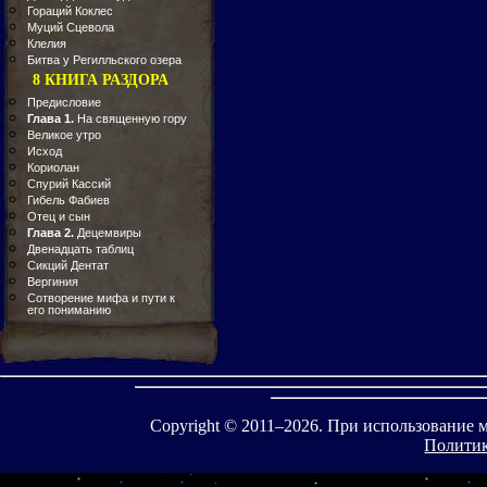
Гораций Коклес
Муций Сцевола
Клелия
Битва у Регилльского озера
8 КНИГА РАЗДОРА
Предисловие
Глава 1.
На священную гору
Великое утро
Исход
Кориолан
Спурий Кассий
Гибель Фабиев
Отец и сын
Глава 2.
Децемвиры
Двенадцать таблиц
Сикций Дентат
Вергиния
Сотворение мифа и пути к
его пониманию
Copyright © 2011–
2026. При использование 
Политик