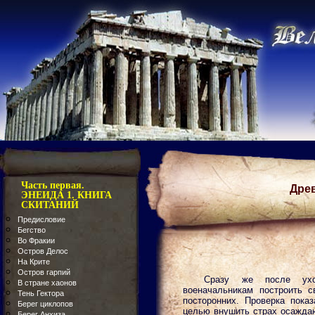
Часть первая.
Дре
ЭНЕИДА 1. КНИГА
СКИТАНИЙ
Предисловие
Бегство
Во Фракии
Остров Делос
На Крите
Остров гарпий
Сразу же после ухо
В стране хаонов
военачальникам построить с
Тень Гектора
посторонних. Проверка пока
Берег циклопов
целью внушить страх осаждаю
Берег Анхиза