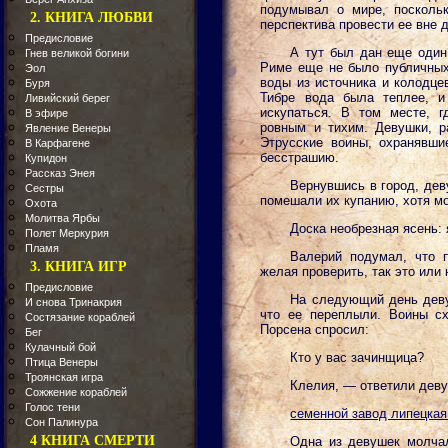
подумывал о мире, посколь
2. КНИГА ЛЮБВИ
перспектива провести ее вне 
Предисловие
А тут был дан еще один
Гнев великой богини
Риме еще не было публичных 
Эол
воды из источника и колодце
Буря
Тибре вода была теплее, и
Ливийский берег
искупаться. В том месте, г
В эфире
ровным и тихим. Девушки, р
Явление Венеры
Этрусские воины, охранявшие
В Карфагене
бесстрашию.
Купидон
Рассказ Энея
Вернувшись в город, дев
Сестры
помешали их купанию, хотя мо
Охота
Молитва Ярбы
Доска необрезная ясень:
Полет Меркурия
Пламя
Валерий подумал, что 
3. КНИГА ИГР
желая проверить, так это или
Предисловие
На следующий день деву
И снова Тринакрия
что ее переплыли. Воины сх
Состязание кораблей
Порсена спросил:
Бег
Кулачный бой
Кто у вас зачинщица?
Птица Венеры
Троянская игра
Клелия, — ответили дев
Сожжение кораблей
Голос тени
семенной завод липецкая
Сон Палинура
4 КНИГА СМЕРТИ
Одна из девушек молчал