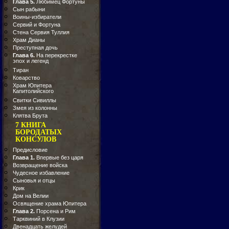
Глава 5.
Любимец Фортуны
Сын рабыни
Воины-избиратели
Сервий и Фортуна
Стена Сервия Туллия
Храм Дианы
Преступная дочь
Глава 6.
На перекрестке
эпох и легенд
Тиран
Коварство
Храм Юпитера
Капитолийского
Свитки Сивиллы
Змея из колонны
Клятва Брута
7 КНИГА
БОРОДАТЫХ
КОНСУЛОВ
Предисловие
Глава 1.
Впервые без царя
Возвращение войска
Чудесное избавление
Сыновья и отцы
Крик
Дом на Велии
Освящение храма Юпитера
Глава 2.
Порсена и Рим
Тарквиний в Клузии
Двенадцать желудей