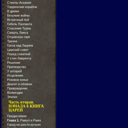
Стрелы Аскания
Тирренские корабли
В дреме
Безумие войны
Встречный бой
Гибель Палланта
Спасение Турна
Смерть Лаяса
Отцовское горе
Тризна
Гроза над Лацием
Царский совет
Перед схваткой
У стен Лаврента
Решение
Притворство
У алтарей
Исцеление
Роковое копье
Диалог и облаках
Превращение
Возмездие
Эпилог
Часть вторая.
НАЧАЛА 6 КНИГА
ЦАРЕЙ
Предисловие
Глава 1.
Рамул и Рама
Город на шести ручьях