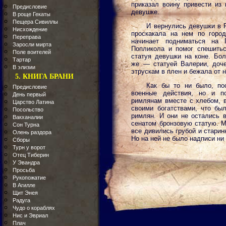
приказал воину привести из 
Предисловие
девушке.
В роще Гекаты
Пещера Сивиллы
И вернулись девушки в 
Нисхождение
проскакала на нем по горо
Переправа
начинает подниматься на 
Заросли мирта
Попликола и помог спешитьс
Поле воителей
статуя девушки на коне. Бол
Тартар
же — статуей Валерии, доче
В элизии
этрускам в плен и бежала от н
5. КНИГА БРАНИ
Как бы то ни было, по
Предисловие
военные действия, но и по
День первый
римлянам вместе с хлебом, в
Царство Латина
своими богатствами, что был
Посольство
римлян. И они не остались 
Вакханалии
сенатом бронзовую статую. М
Сон Турна
все дивились грубой и старин
Олень раздора
Но на ней не было надписи ни 
Сборы
Турн у ворот
Отец Тиберин
У Эвандра
Просьба
Рукопожатие
В Агилле
Щит Энея
Радуга
Чудо о кораблях
Нис и Эвриал
Плач