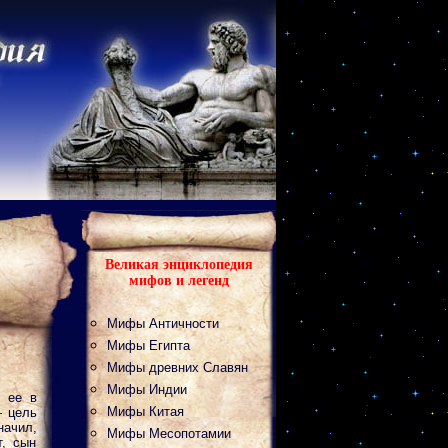
Великая энциклопедия
мифов и легенд
Мифы Античности
Мифы Египта
Мифы древних Славян
Мифы Индии
л ее в
Мифы Китая
— цель
начил,
Мифы Месопотамии
т, сын