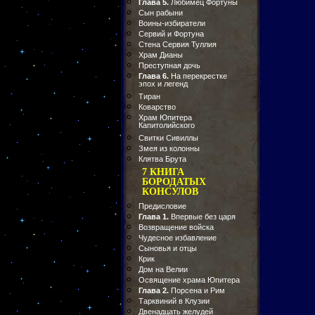
Глава 5.
Любимец Фортуны
Сын рабыни
Воины-избиратели
Сервий и Фортуна
Стена Сервия Туллия
Храм Дианы
Преступная дочь
Глава 6.
На перекрестке
эпох и легенд
Тиран
Коварство
Храм Юпитера
Капитолийского
Свитки Сивиллы
Змея из колонны
Клятва Брута
7 КНИГА
БОРОДАТЫХ
КОНСУЛОВ
Предисловие
Глава 1.
Впервые без царя
Возвращение войска
Чудесное избавление
Сыновья и отцы
Крик
Дом на Велии
Освящение храма Юпитера
Глава 2.
Порсена и Рим
Тарквиний в Клузии
Двенадцать желудей