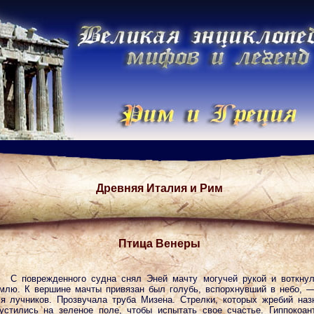
Древняя Италия и Рим
Птица Венеры
С поврежденного судна снял Эней мачту могучей рукой и воткну
млю. К вершине мачты привязан был голубь, вспорхнувший в небо, 
я лучников. Прозвучала труба Мизена. Стрелки, которых жребий наз
устились на зеленое поле, чтобы испытать свое счастье. Гиппокоан