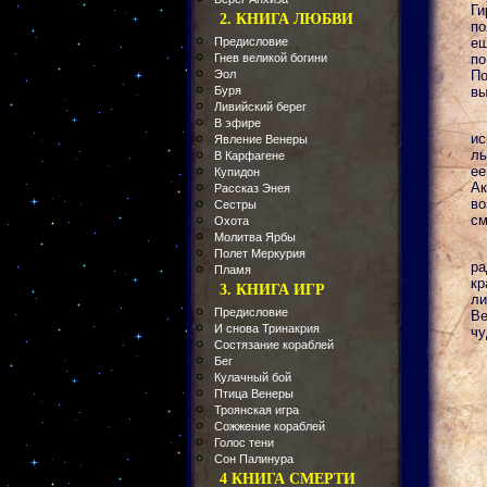
Ги
2. КНИГА ЛЮБВИ
по
Предисловие
ещ
Гнев великой богини
по
Эол
По
Буря
вы
Ливийский берег
В эфире
ис
Явление Венеры
ль
В Карфагене
ее
Купидон
Ак
Рассказ Энея
во
Сестры
см
Охота
Молитва Ярбы
Полет Меркурия
ра
Пламя
кр
3. КНИГА ИГР
ли
Предисловие
Ве
И снова Тринакрия
чу
Состязание кораблей
Бег
Кулачный бой
Птица Венеры
Троянская игра
Сожжение кораблей
Голос тени
Сон Палинура
4 КНИГА СМЕРТИ