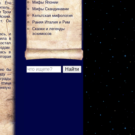
Мифы Японии
м. Его
итель,
Мифы Скандинавии
и Трои
Кельтская мифология
ским.
ст. Он
Раняя Италия и Рим
Сказки и легенды
эскимосов
ась, и
дила в
достал
ездам.
лась в
оторая
вно бы
раду —
грады
 птица
щенную