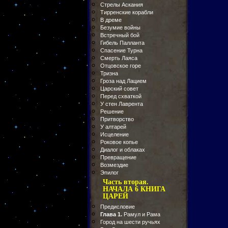
Стрелы Аскания
Тирренские корабли
В дреме
Безумие войны
Встречный бой
Гибель Палланта
Спасение Турна
Смерть Лаяса
Отцовское горе
Тризна
Гроза над Лацием
Царский совет
Перед схваткой
У стен Лаврента
Решение
Притворство
У алтарей
Исцеление
Роковое копье
Диалог и облаках
Превращение
Возмездие
Эпилог
Часть вторая.
НАЧАЛА 6 КНИГА
ЦАРЕЙ
Предисловие
Глава 1.
Рамул и Рама
Город на шести ручьях