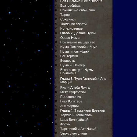
Рея Сильвия и ее сыновья
Братоубийца
Похищение сабинянок
Тарпея
Союзники
Усиление власти
Исчезновение
Глава 2.
Деяния Нумы
Озеро Неми
Признание на царство
Нума Помпилий и Янус
Нума и понтифики
Бог Термин
Верность
Нума и Юпитер
Вторая смерть Нумы
Помпилия
Глава 3.
Тулл Гастилий и Анк
Марций
Рим и Альба Лонга
Метт Фуффетий
Переселение
Гнея Юпитера
Анк Марций
Глава 4.
Тарквиний Древний
Тархна и Танаквиль
Цирк Величайший
Форум
Тарквиний и Атт Навий
Этрусская улица