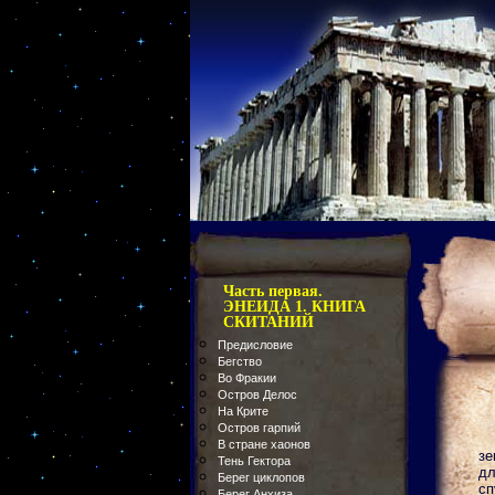
Часть первая.
ЭНЕИДА 1. КНИГА
СКИТАНИЙ
Предисловие
Бегство
Во Фракии
Остров Делос
На Крите
Остров гарпий
В стране хаонов
зе
Тень Гектора
дл
Берег циклопов
сп
Берег Анхиза