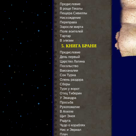
Предисловие
В роще Гекаты
Пещера Сивиллы
Нисхождение
Переправа
Заросли мирта
Поле воителей
Тартар
В элизии
5. КНИГА БРАНИ
Предисловие
День первый
Царство Латина
Посольство
Вакханалии
Сон Турна
Олень раздора
Сборы
Турн у ворот
Отец Тиберин
У Эвандра
Просьба
Рукопожатие
В Агилле
Щит Энея
Радуга
Чудо о кораблях
Нис и Эвриал
Плач