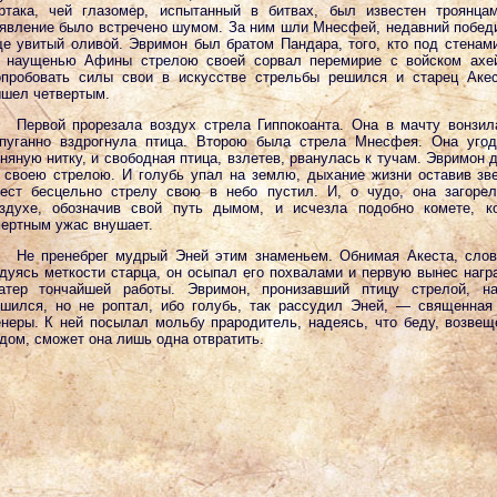
ртака, чей глазомер, испытанный в битвах, был известен троянца
явление было встречено шумом. За ним шли Мнесфей, недавний побед
е увитый оливой. Эвримон был братом Пандара, того, кто под стенам
 наущенью Афины стрелою своей сорвал перемирие с войском ахей
пробовать силы свои в искусстве стрельбы решился и старец Аке
шел четвертым.
Первой прорезала воздух стрела Гиппокоанта. Она в мачту вонзил
пуганно вздрогнула птица. Второю была стрела Мнесфея. Она уго
няную нитку, и свободная птица, взлетев, рванулась к тучам. Эвримон 
 своею стрелою. И голубь упал на землю, дыхание жизни оставив зв
ест бесцельно стрелу свою в небо пустил. И, о чудо, она загоре
здухе, обозначив свой путь дымом, и исчезла подобно комете, к
ертным ужас внушает.
Не пренебрег мудрый Эней этим знаменьем. Обнимая Акеста, сло
дуясь меткости старца, он осыпал его похвалами и первую вынес наг
атер тончайшей работы. Эвримон, пронизавший птицу стрелой, на
шился, но не роптал, ибо голубь, так рассудил Эней, — священная
неры. К ней посылал мольбу прародитель, надеясь, что беду, возве
дом, сможет она лишь одна отвратить.