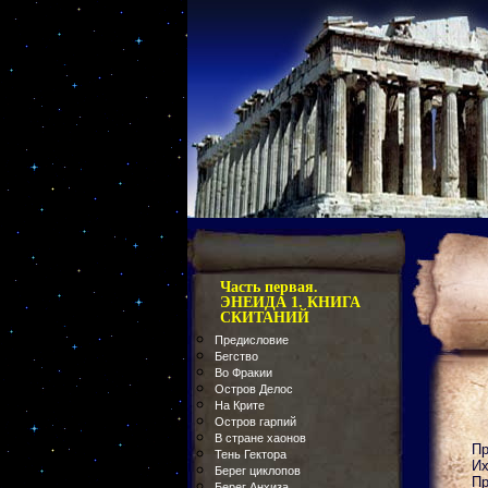
Часть первая.
ЭНЕИДА 1. КНИГА
СКИТАНИЙ
Предисловие
Бегство
Во Фракии
Остров Делос
На Крите
Остров гарпий
В стране хаонов
Пр
Тень Гектора
Их
Берег циклопов
Пр
Берег Анхиза