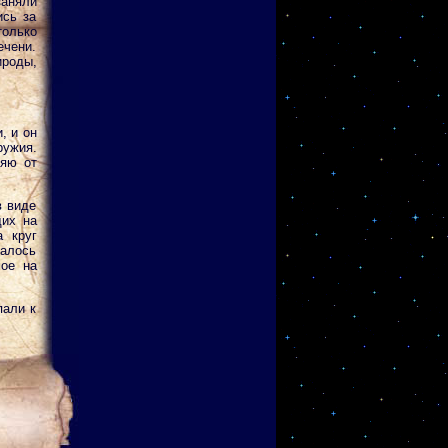
заняли
ись за
только
ечени.
роды,
, и он
ужия.
ляю от
в виде
щих на
 круг
талось
мое на
пали к