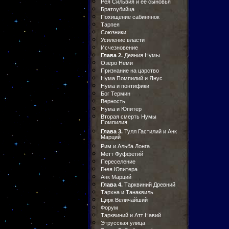
Рея Сильвия и ее сыновья
Братоубийца
Похищение сабинянок
Тарпея
Союзники
Усиление власти
Исчезновение
Глава 2.
Деяния Нумы
Озеро Неми
Признание на царство
Нума Помпилий и Янус
Нума и понтифики
Бог Термин
Верность
Нума и Юпитер
Вторая смерть Нумы
Помпилия
Глава 3.
Тулл Гастилий и Анк
Марций
Рим и Альба Лонга
Метт Фуффетий
Переселение
Гнея Юпитера
Анк Марций
Глава 4.
Тарквиний Древний
Тархна и Танаквиль
Цирк Величайший
Форум
Тарквиний и Атт Навий
Этрусская улица