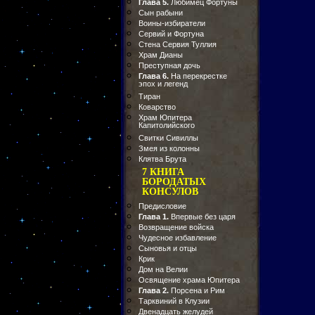
Глава 5.
Любимец Фортуны
Сын рабыни
Воины-избиратели
Сервий и Фортуна
Стена Сервия Туллия
Храм Дианы
Преступная дочь
Глава 6.
На перекрестке
эпох и легенд
Тиран
Коварство
Храм Юпитера
Капитолийского
Свитки Сивиллы
Змея из колонны
Клятва Брута
7 КНИГА
БОРОДАТЫХ
КОНСУЛОВ
Предисловие
Глава 1.
Впервые без царя
Возвращение войска
Чудесное избавление
Сыновья и отцы
Крик
Дом на Велии
Освящение храма Юпитера
Глава 2.
Порсена и Рим
Тарквиний в Клузии
Двенадцать желудей