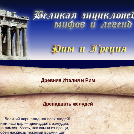
Древняя Италия и Рим
Двенадцать желудей
Великий царь,владыка всех людей!
ими наш дap — двенадцать желудей,
 в римлян брось, как камни из пращи,
обей насквозь тяжелый вражий щит,