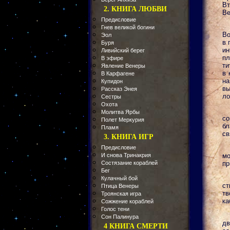
Вт
2. КНИГА ЛЮБВИ
Ве
Предисловие
Гнев великой богини
Во
Эол
в 
Буря
ин
Ливийский берег
пл
В эфире
ти
Явление Венеры
в 
В Карфагене
на
Купидон
вы
Рассказ Энея
ло
Сестры
Охота
Молитва Ярбы
с
Полет Меркурия
б
Пламя
св
3. КНИГА ИГР
Предисловие
И снова Тринакрия
м
Состязание кораблей
пр
Бег
Кулачный бой
ст
Птица Венеры
тв
Троянская игра
ка
Сожжение кораблей
Голос тени
Сон Палинура
дв
4 КНИГА СМЕРТИ