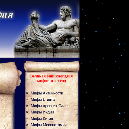
Великая энциклопедия
мифов и легенд
Мифы Античности
Мифы Египта
Мифы древних Славян
Мифы Индии
Мифы Китая
Мифы Месопотамии