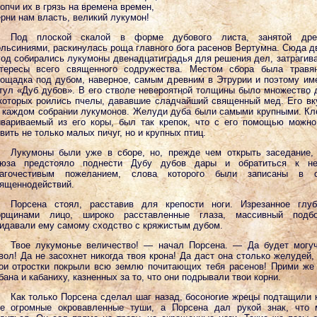
опчи их в грязь на времена времен,
рни нам власть, великий лукумон!
Под плоской скалой в форме дубового листа, занятой дре
льсиниями, раскинулась роща главного бога расенов Вертумна. Сюда 
год собирались лукумоны двенадцатиградья для решения дел, затраги
тересы всего священного содружества. Местом сбора была травян
ощадка под дубом, наверное, самым древним в Этрурии и поэтому и
тул «Дуб дубов». В его стволе невероятной толщины было множество 
которых роились пчелы, дававшие сладчайший священный мед. Его в
 каждом собрании лукумонов. Желуди дуба были самыми крупными. Кл
вариваемый из его коры, был так крепок, что с его помощью можн
вить не только малых пичуг, но и крупных птиц.
Лукумоны были уже в сборе, но, прежде чем открыть заседание,
оюза предстояло поднести Дубу дубов дары и обратиться к н
лагочестивым пожеланием, слова которого были записаны в с
ященнодействий.
Порсена стоял, расставив для крепости ноги. Изрезанное глуб
орщинами лицо, широко расставленные глаза, массивный подбо
идавали ему самому сходство с кряжистым дубом.
Твое лукумонье величество! — начал Порсена. — Да будет могу
вол! Да не засохнет никогда твоя крона! Да даст она столько желудей,
ои отростки покрыли всю землю почитающих тебя расенов! Прими же
бана и кабаниху, казненных за то, что они подрывали твои корни.
Как только Порсена сделал шаг назад, босоногие жрецы подтащили 
е огромные окровавленные туши, а Порсена дал рукой знак, что 