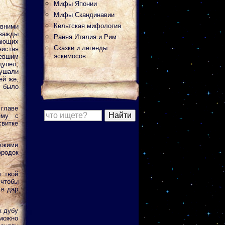
Мифы Японии
Мифы Скандинавии
Кельтская мифология
вними
дважды
Раняя Италия и Рим
вающих
Сказки и легенды
истая
эскимосов
мевшим
дупел,
кушали
ей же,
о было
 главе
ему с
витке
окими
родок
ч твой
 чтобы
 в дар
к дубу
можно