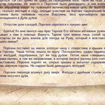
диться. Он сел прямо на траву, на скрещенные ноги. Такие же позы 
угие лукумоны. Их вместе с Порсеной было двенадцать, и они взял
ки, образовав вокруг лу- кумоньего величества живую цепь. Их было с
, сколько месяцев в году, сколько участков на бортике гадательной п
южина была любимым числом Вертумна, бога кругооборота при
площенного в Дубе дубов.
Отпустив руки соседей, Порсена обратился к лукумо- нам:
Братья! Ко мне явился наш брат Тархна! Его изгнали мятежные румеи
ывает к нам о помощи. Вернуть Тархне трон можно лишь силой ор
гласны ли вы дать воинов для похода на Руму, который я возглав
шего имени?
Порсена поставил на землю золотую чашу с отверстием в крышке 
а Горгоны. Чаша тотчас пошла по кругу. Послышались удары падаю
о желудей, подобранных тут же под дубом. Потом чаша совершила
рава налево, в том же направлении, в котором писали расены (оно счи
астливым). Порсена поднял ее, открыл крышку и высыпал содержи
ою широкую ладонь. На ладони было двенадцать желудей.
Порсена ликующе вскинул руку вверх. Желуди с дробным стуком у
рням могучего дуба.