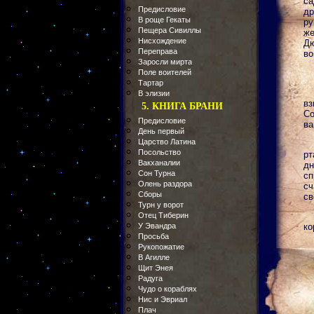
са
Предисловие
др
В роще Гекаты
ру
Пещера Сивиллы
же
Нисхождение
Д
Переправа
во
Заросли мирта
Поле воителей
Тартар
В элизии
вз
5. КНИГА БРАНИ
Со
Предисловие
ва
День первый
Царство Латина
Посольство
рт
Вакханалии
дн
Сон Турна
сп
Олень раздора
сч
Сборы
св
Турн у ворот
Отец Тиберин
У Эвандра
ко
Просьба
Рукопожатие
В Агилле
Щит Энея
Радуга
Чудо о кораблях
Нис и Эвриал
Плач