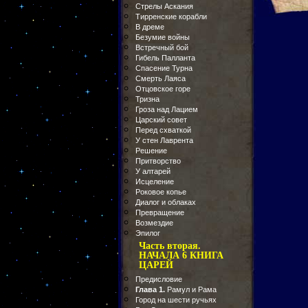
Стрелы Аскания
Тирренские корабли
В дреме
Безумие войны
Встречный бой
Гибель Палланта
Спасение Турна
Смерть Лаяса
Отцовское горе
Тризна
Гроза над Лацием
Царский совет
Перед схваткой
У стен Лаврента
Решение
Притворство
У алтарей
Исцеление
Роковое копье
Диалог и облаках
Превращение
Возмездие
Эпилог
Часть вторая.
НАЧАЛА 6 КНИГА
ЦАРЕЙ
Предисловие
Глава 1.
Рамул и Рама
Город на шести ручьях