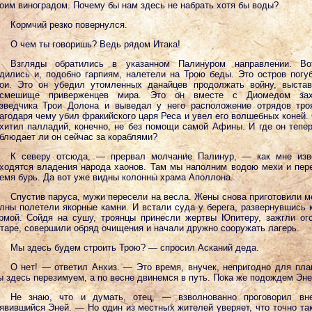
оим виноградом. Почему бы нам здесь не набрать хотя бы воды?
Кормчий резко повернулся.
О чем ты говоришь? Ведь рядом Итака!
Взгляды обратились в указанном Палинуром направлении. Во
дились и, подобно гарпиям, налетели на Трою беды. Это остров погу
ои. Это он убедил утомленных данайцев продолжать войну, выста
осмешище приверженцев мира. Это он вместе с Диомедом зах
зведчика Трои Долона и выведал у него расположение отрядов тро
агодаря чему убил фракийского царя Реса и увел его волшебных коней.
хитил палладий, конечно, не без помощи самой Афины. И где он тепе
блюдает ли он сейчас за кораблями?
К северу отсюда, — прервал молчание Палинур, — как мне изве
ходятся владения народа хаонов. Там мы наполним водою мехи и пе
емя бурь. Да вот уже видны колонны храма Аполлона.
Спустив паруса, мужи пересели на весла. Жены снова приготовили м
лны полетели якорные камни. И встали суда у берега, развернувшись 
рмой. Сойдя на сушу, троянцы принесли жертвы Юпитеру, зажгли ог
таре, совершили обряд очищения и начали дружно сооружать лагерь.
Мы здесь будем строить Трою? — спросил Асканий деда.
О нет! — ответил Анхиз. — Это время, внучек, непригодно для пла
 здесь перезимуем, а по весне двинемся в путь. Пока же подождем Эне
Не знаю, что и думать, отец, — взволнованно проговорил вне
явившийся Эней. — Но один из местных жителей уверяет, что точно та