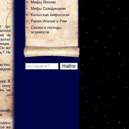
Мифы Японии
Мифы Скандинавии
Кельтская мифология
Раняя Италия и Рим
т где
Сказки и легенды
бителя
эскимосов
вив на
ватил
янцев,
 Он же
рь? Не
стно,
реждем
ехи. В
к нему
онь на
ваний.
я.
запно
кое же