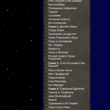
Рея Сильвия и ее сыновья
Братоубийца
Похищение сабинянок
Тарпея
Союзники
Усиление власти
Исчезновение
Глава 2.
Деяния Нумы
Озеро Неми
Признание на царство
Нума Помпилий и Янус
Нума и понтифики
Бог Термин
Верность
Нума и Юпитер
Вторая смерть Нумы
Помпилия
Глава 3.
Тулл Гастилий и Анк
Марций
Рим и Альба Лонга
Метт Фуффетий
Переселение
Гнея Юпитера
Анк Марций
Глава 4.
Тарквиний Древний
Тархна и Танаквиль
Цирк Величайший
Форум
Тарквиний и Атт Навий
Этрусская улица