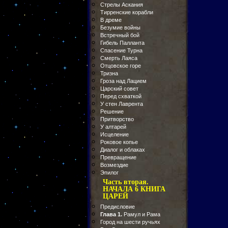
Стрелы Аскания
Тирренские корабли
В дреме
Безумие войны
Встречный бой
Гибель Палланта
Спасение Турна
Смерть Лаяса
Отцовское горе
Тризна
Гроза над Лацием
Царский совет
Перед схваткой
У стен Лаврента
Решение
Притворство
У алтарей
Исцеление
Роковое копье
Диалог и облаках
Превращение
Возмездие
Эпилог
Часть вторая.
НАЧАЛА 6 КНИГА
ЦАРЕЙ
Предисловие
Глава 1.
Рамул и Рама
Город на шести ручьях