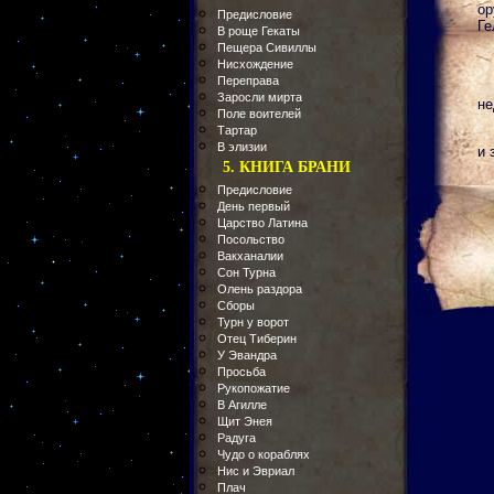
ор
Предисловие
Ге
В роще Гекаты
Пещера Сивиллы
Нисхождение
Переправа
Заросли мирта
не
Поле воителей
Тартар
В элизии
и 
5. КНИГА БРАНИ
Предисловие
День первый
Царство Латина
Посольство
Вакханалии
Сон Турна
Олень раздора
Сборы
Турн у ворот
Отец Тиберин
У Эвандра
Просьба
Рукопожатие
В Агилле
Щит Энея
Радуга
Чудо о кораблях
Нис и Эвриал
Плач