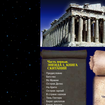
Часть первая.
ЭНЕИДА 1. КНИГА
СКИТАНИЙ
Предисловие
Бегство
Во Фракии
Остров Делос
На Крите
Остров гарпий
В стране хаонов
Че
Тень Гектора
Берег циклопов
Берег Анхиза