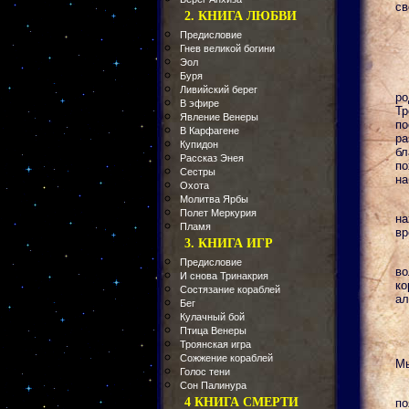
св
2. КНИГА ЛЮБВИ
Предисловие
Гнев великой богини
Эол
Буря
Ливийский берег
ро
В эфире
Тр
Явление Венеры
п
В Карфагене
ра
Купидон
бл
Рассказ Энея
по
Сестры
на
Охота
Молитва Ярбы
Полет Меркурия
на
Пламя
вр
3. КНИГА ИГР
Предисловие
во
И снова Тринакрия
ко
Состязание кораблей
ал
Бег
Кулачный бой
Птица Венеры
Троянская игра
Сожжение кораблей
Мы
Голос тени
Сон Палинура
4 КНИГА СМЕРТИ
по