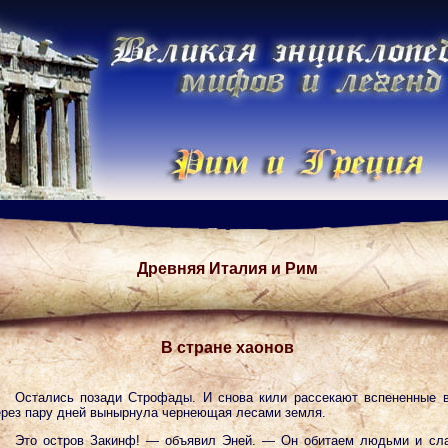
Древняя Италия и Рим
В стране хаонов
Остались позади Строфады. И снова кили рассекают вспененные 
рез пару дней вынырнула чернеющая лесами земля.
Это остров Закинф! — объявил Эней. — Он обитаем людьми и сл