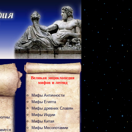
Великая энциклопедия
мифов и легенд
Мифы Античности
Мифы Египта
Мифы древних Славян
Мифы Индии
волны.
Мифы Китая
Мифы Месопотамии
авится