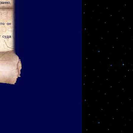
ранно,
что он
г суда