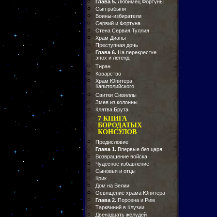
Глава 5.
Любимец Фортуны
Сын рабыни
Воины-избиратели
Сервий и Фортуна
Стена Сервия Туллия
Храм Дианы
Преступная дочь
Глава 6.
На перекрестке
эпох и легенд
Тиран
Коварство
Храм Юпитера
Капитолийского
Свитки Сивиллы
Змея из колонны
Клятва Брута
7 КНИГА
БОРОДАТЫХ
КОНСУЛОВ
Предисловие
Глава 1.
Впервые без царя
Возвращение войска
Чудесное избавление
Сыновья и отцы
Крик
Дом на Велии
Освящение храма Юпитера
Глава 2.
Порсена и Рим
Тарквиний в Клузии
Двенадцать желудей