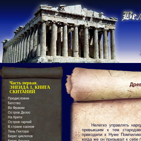
Часть первая.
Дре
ЭНЕИДА 1. КНИГА
СКИТАНИЙ
Предисловие
Бегство
Во Фракии
Остров Делос
На Крите
Остров гарпий
Нелегко управлять наро
В стране хаонов
привыкшим к тем стародав
Тень Гектора
приходили к Нуме Помпилию 
Берег циклопов
когда же он призывал к себе 
Берег Анхиза