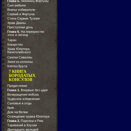
Глава 5.
Любимец Фортуны
Сын рабыни
Воины-избиратели
Сервий и Фортуна
Стена Сервия Туллия
Храм Дианы
Преступная дочь
Глава 6.
На перекрестке
эпох и легенд
Тиран
Коварство
Храм Юпитера
Капитолийского
Свитки Сивиллы
Змея из колонны
Клятва Брута
7 КНИГА
БОРОДАТЫХ
КОНСУЛОВ
Предисловие
Глава 1.
Впервые без царя
Возвращение войска
Чудесное избавление
Сыновья и отцы
Крик
Дом на Велии
Освящение храма Юпитера
Глава 2.
Порсена и Рим
Тарквиний в Клузии
Двенадцать желудей