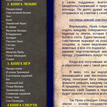
у своих подданных благоч
2. КНИГА ЛЮБВИ
свидетельствовавший о прир
Предисловие
волчицы. Он долго думал над
Гнев великой богини
отправился за советом к свое
Эол
сестрица нижний новгоро
Буря
Ливийский берег
Вернувшись, Нума собра
В эфире
отдать каждому совершеннол
Явление Венеры
поделив ту землю, которая 
В Карфагене
выпаса скота. Единственным 
Купидон
собственник вырывал на указ
Рассказ Энея
плодами, а также медовыми
Сестры
животных и все это поджигал
Охота
заранее подготовленный ма
Молитва Ярбы
колоду, утрамбовать вокруг п
Полет Меркурия
Пламя
Когда все получившие з
3. КНИГА ИГР
и обратился к ним с такой реч
Предисловие
Я вижу, что вы недоум
И снова Тринакрия
показавшийся вам бесполезн
Состязание кораблей
обряд почитания бога свящ
Бег
февраля умащать каждому сво
Кулачный бой
Я предвижу, что некоторым и
Птица Венеры
выкопать свой Термин и пере
Троянская игра
будет проклят и лишится всего
Сожжение кораблей
Голос тени
Так Нума утвердил свяще
Сон Палинура
землю — основу государстве
4 КНИГА СМЕРТИ