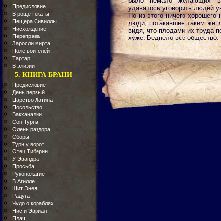
было немало желающих ве
Предисловие
удавалось уговорить людей у
В роще Гекаты
Но из этого ничего хорошего 
Пещера Сивиллы
люди, потакавшие таким же л
Нисхождение
видя, что плодами их труда п
Переправа
хуже. Беднело все общество.
Заросли мирта
Поле воителей
Тартар
В элизии
5. КНИГА БРАНИ
Предисловие
День первый
Царство Латина
Посольство
Вакханалии
Сон Турна
Олень раздора
Сборы
Турн у ворот
Отец Тиберин
У Эвандра
Просьба
Рукопожатие
В Агилле
Щит Энея
Радуга
Чудо о кораблях
Нис и Эвриал
Плач