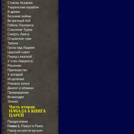
Стрелы Аскания
Тирренские корабли
В дреме
Безумие войны
Встречный бой
Гибель Палланта
Спасение Турна
Смерть Лаяса
Отцовское горе
Тризна
Гроза над Лацием
Царский совет
Перед схваткой
У стен Лаврента
Решение
Притворство
У алтарей
Исцеление
Роковое копье
Диалог и облаках
Превращение
Возмездие
Эпилог
Часть вторая.
НАЧАЛА 6 КНИГА
ЦАРЕЙ
Предисловие
Глава 1.
Рамул и Рама
Город на шести ручьях