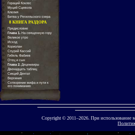
Гораций Коклес
Муций Сцевола
Клелия
Битва у Регилльского озера
8 КНИГА РАЗДОРА
Предисловие
Глава 1.
На священную гору
Великое утро
Исход
Кориолан
Спурий Кассий
Гибель Фабиев
Отец и сын
Глава 2.
Децемвиры
Двенадцать таблиц
Сикций Дентат
Вергиния
Сотворение мифа и пути к
его пониманию
Copyright © 2011–
2026. При использование 
Политик