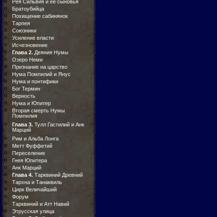
Рея Сильвия и ее сыновья
Братоубийца
Похищение сабинянок
Тарпея
Союзники
Усиление власти
Исчезновение
Глава 2.
Деяния Нумы
Озеро Неми
Признание на царство
Нума Помпилий и Янус
Нума и понтифики
Бог Термин
Верность
Нума и Юпитер
Вторая смерть Нумы
Помпилия
Глава 3.
Тулл Гастилий и Анк
Марций
Рим и Альба Лонга
Метт Фуффетий
Переселение
Гнея Юпитера
Анк Марций
Глава 4.
Тарквиний Древний
Тархна и Танаквиль
Цирк Величайший
Форум
Тарквиний и Атт Навий
Этрусская улица