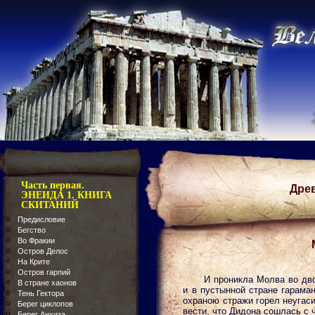
Часть первая.
Дре
ЭНЕИДА 1. КНИГА
СКИТАНИЙ
Предисловие
Бегство
Во Фракии
Остров Делос
На Крите
Остров гарпий
И проникла Молва во дв
В стране хаонов
и в пустынной стране гараман
Тень Гектора
охраною стражи горел неугаси
Берег циклопов
вести, что Дидона сошлась с 
Берег Анхиза