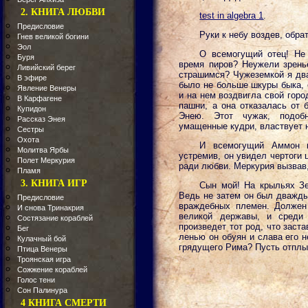
2. КНИГА ЛЮБВИ
test in algebra 1
.
Предисловие
Руки к небу воздев, обра
Гнев великой богини
Эол
О всемогущий отец! Не
Буря
время пиров? Неужели зрень
Ливийский берег
страшимся? Чужеземкой я два
В эфире
было не больше шкуры быка, 
Явление Венеры
и на нем воздвигла свой гор
В Карфагене
пашни, а она отказалась от 
Купидон
Энею. Этот чужак, подоб
Рассказ Энея
умащенные кудри, властвует 
Сестры
Охота
И всемогущий Аммон 
Молитва Ярбы
устремив, он увидел чертоги 
Полет Меркурия
ради любви. Меркурия вызвав,
Пламя
3. КНИГА ИГР
Сын мой! На крыльях Зе
Ведь не затем он был дважды
Предисловие
враждебных племен. Должен 
И снова Тринакрия
великой державы, и среди
Состязание кораблей
произведет тот род, что заст
Бег
ленью он обуян и слава его 
Кулачный бой
грядущего Рима? Пусть отплы
Птица Венеры
Троянская игра
Сожжение кораблей
Голос тени
Сон Палинура
4 КНИГА СМЕРТИ