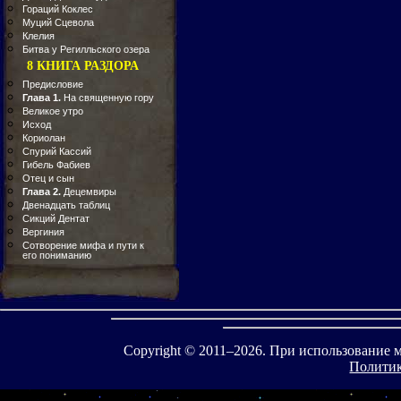
Гораций Коклес
Муций Сцевола
Клелия
Битва у Регилльского озера
8 КНИГА РАЗДОРА
Предисловие
Глава 1.
На священную гору
Великое утро
Исход
Кориолан
Спурий Кассий
Гибель Фабиев
Отец и сын
Глава 2.
Децемвиры
Двенадцать таблиц
Сикций Дентат
Вергиния
Сотворение мифа и пути к
его пониманию
Copyright © 2011–
2026. При использование 
Политик