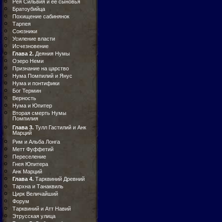
Рея Сильвия и ее сыновья
Братоубийца
Похищение сабинянок
Тарпея
Союзники
Усиление власти
Исчезновение
Глава 2.
Деяния Нумы
Озеро Неми
Признание на царство
Нума Помпилий и Янус
Нума и понтифики
Бог Термин
Верность
Нума и Юпитер
Вторая смерть Нумы
Помпилия
Глава 3.
Тулл Гастилий и Анк
Марций
Рим и Альба Лонга
Метт Фуффетий
Переселение
Гнея Юпитера
Анк Марций
Глава 4.
Тарквиний Древний
Тархна и Танаквиль
Цирк Величайший
Форум
Тарквиний и Атт Навий
Этрусская улица