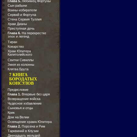
Глава 5.
Любимец Фортуны
Сын рабыни
Воины-избиратели
Сервий и Фортуна
Стена Сервия Туллия
Храм Дианы
Преступная дочь
Глава 6.
На перекрестке
эпох и легенд
Тиран
Коварство
Храм Юпитера
Капитолийского
Свитки Сивиллы
Змея из колонны
Клятва Брута
7 КНИГА
БОРОДАТЫХ
КОНСУЛОВ
Предисловие
Глава 1.
Впервые без царя
Возвращение войска
Чудесное избавление
Сыновья и отцы
Крик
Дом на Велии
Освящение храма Юпитера
Глава 2.
Порсена и Рим
Тарквиний в Клузии
Двенадцать желудей