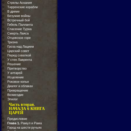
Стрелы Аскания
Тирренские корабли
В дреме
Безумие войны
Встречный бой
Гибель Палланта
Спасение Турна
Смерть Лаяса
Отцовское горе
Тризна
Гроза над Лацием
Царский совет
Перед схваткой
У стен Лаврента
Решение
Притворство
У алтарей
Исцеление
Роковое копье
Диалог и облаках
Превращение
Возмездие
Эпилог
Часть вторая.
НАЧАЛА 6 КНИГА
ЦАРЕЙ
Предисловие
Глава 1.
Рамул и Рама
Город на шести ручьях