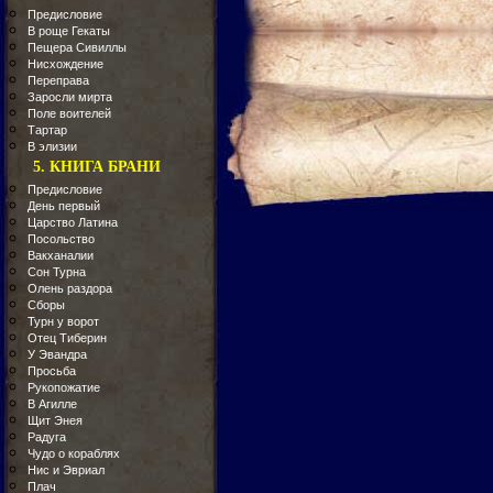
Предисловие
В роще Гекаты
Пещера Сивиллы
Нисхождение
Переправа
Заросли мирта
Поле воителей
Тартар
В элизии
5. КНИГА БРАНИ
Предисловие
День первый
Царство Латина
Посольство
Вакханалии
Сон Турна
Олень раздора
Сборы
Турн у ворот
Отец Тиберин
У Эвандра
Просьба
Рукопожатие
В Агилле
Щит Энея
Радуга
Чудо о кораблях
Нис и Эвриал
Плач