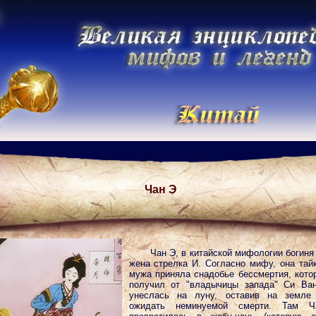
Чан Э
Чан Э, в китайской мифологии богиня
жена стрелка И. Согласно мифу, она тай
мужа приняла снадобье бессмертия, кото
получил от "владычицы запада" Си Ван
унеслась на луну, оставив на земле
ожидать неминуемой смерти. Там 