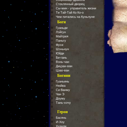
Стеклянный дворец
Сы-мин - управитель жизни
Ти Тай-Тай Ко Ко-о
Чем питались на Куньлуне
Боги
Гуаньди
Лэйгун
Майтрея
Паньгу
Фуси
Шэньнун
Юйди
Би-гань
Вэнь-чан
Дицзан-ван
Цзао-ван
Богини
Гуаньинь
Нюйва
Си Ванму
Чан Э
Доуму
Тань-хочу
Герои
Басянь
И-Хоу
Хуанди