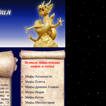
Великая энциклопедия
мифов и легенд
Мифы Античности
Мифы Египта
 луны,
Мифы древних Славян
ком от
рое он
Мифы Индии
му, и
Мифы Китая
 мужа
Чан Э
Мифы Месопотамии