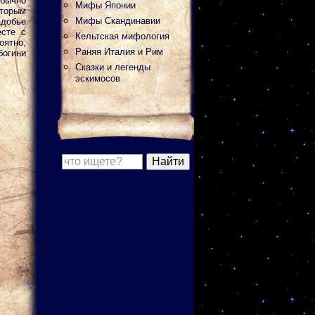
бычно
Мифы Японии
торым
Мифы Скандинавии
добье
есте с
Кельтская мифология
оятно,
Раняя Италия и Рим
богини
Сказки и легенды
эскимосов