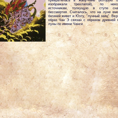
превратилась в жабу-чань (которую о
изображали трехлапой), по неко
источникам, толкущую в ступе сна
бессмертия. Считалось, что на луне вм
богиней живет и Юэту, "лунный заяц". Вер
образ Чан Э связан с образом древней 
луны по имени Чанси.