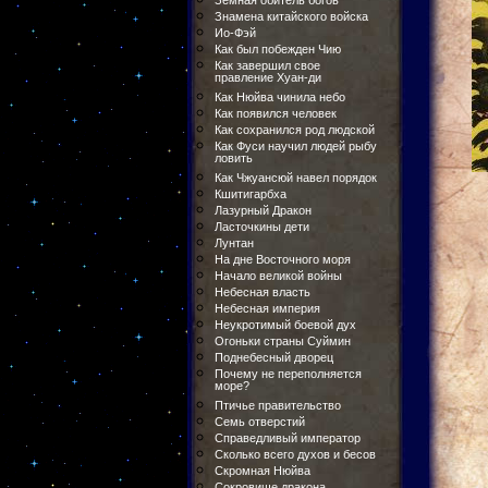
Земная обитель богов
Знамена китайского войска
Ио-Фэй
Как был побежден Чию
Как завершил свое
правление Хуан-ди
Как Нюйва чинила небо
Как появился человек
Как сохранился род людской
Как Фуси научил людей рыбу
ловить
Как Чжуансюй навел порядок
Кшитигарбха
Лазурный Дракон
Ласточкины дети
Лунтан
На дне Восточного моря
Начало великой войны
Небесная власть
Небесная империя
Неукротимый боевой дух
Огоньки страны Суймин
Поднебесный дворец
Почему не переполняется
море?
Птичье правительство
Семь отверстий
Справедливый император
Сколько всего духов и бесов
Скромная Нюйва
Сокровище дракона