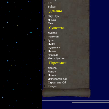
Юй
Байди
Демоны
Чжун Куй
Яньван
Они
Существа
Лунван
Фэнхуан
Гунь
Пуфу
Фуцанлун
Цилинь
Чианши
Чию и братья
Персонажи
Лаоцзы
Лунму
Нэчжа
Император Юй
Строитель Юй
Юйцян