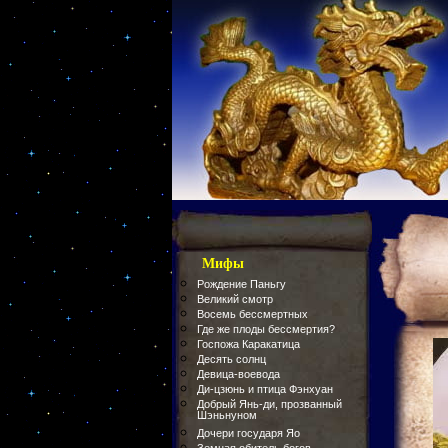
Мифы
Рождение Паньгу
Великий смотр
Восемь бессмертных
Где же плоды бессмертия?
Госпожа Каракатица
Десять солнц
Девица-воевода
Ди-цзюнь и птица Фэнхуан
Добрый Янь-ди, прозванный
Шэньнуном
Дочери государя Яо