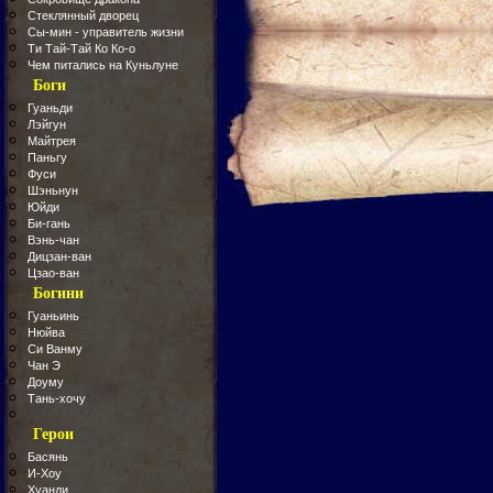
Стеклянный дворец
Сы-мин - управитель жизни
Ти Тай-Тай Ко Ко-о
Чем питались на Куньлуне
Боги
Гуаньди
Лэйгун
Майтрея
Паньгу
Фуси
Шэньнун
Юйди
Би-гань
Вэнь-чан
Дицзан-ван
Цзао-ван
Богини
Гуаньинь
Нюйва
Си Ванму
Чан Э
Доуму
Тань-хочу
Герои
Басянь
И-Хоу
Хуанди