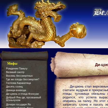
Мифы
Ди-цз
Рождение Паньгу
Великий смотр
Восемь бессмертных
Где же плоды бессмертия?
Госпожа Каракатица
Ди-цзюнь стал верховным
Десять солнц
считали мудрым и прекрасным
Девица-воевода
птицы, туловище обезьяны 
Ди-цзюнь и птица Фэнхуан
родился, что успела вырас
Добрый Янь-ди, прозванный
Шэньнуном
опираясь на палку. Но этот
запрягать слона и пахать 
Дочери государя Яо