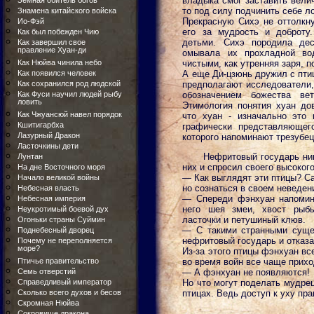
владыка смог заставить велич
Земная обитель богов
то под силу подчинить себе л
Знамена китайского войска
Прекрасную Сихэ не оттолкн
Ио-Фэй
его за мудрость и доброту
Как был побежден Чию
детьми. Сихэ породила дес
Как завершил свое
правление Хуан-ди
омывала их прохладной во
Как Нюйва чинила небо
чистыми, как утренняя заря, п
Как появился человек
А еще Ди-цзюнь дружил с птиц
Как сохранился род людской
предполагают исследователи,
Как Фуси научил людей рыбу
обозначением божества вет
ловить
Этимология понятия хуан до
Как Чжуансюй навел порядок
что хуан - изначально это 
Кшитигарбха
графически представляющег
Лазурный Дракон
которого напоминают трезубец
Ласточкины дети
Нефритовый государь ни
Лунтан
них и спросил своего высоког
На дне Восточного моря
— Как выглядят эти птицы? Са
Начало великой войны
но сознаться в своем неведен
Небесная власть
— Спереди фэнхуан напомина
Небесная империя
него шея змеи, хвост рыбы
Неукротимый боевой дух
ласточки и петушиный клюв.
Огоньки страны Суймин
— С такими странными суще
Поднебесный дворец
нефритовый государь и отказа
Почему не переполняется
море?
Из-за этого птицы фэнхуан в
Птичье правительство
во время войн все чаще прихо
Семь отверстий
— А фэнхуан не появляются!
Справедливый император
Но что могут поделать мудре
Сколько всего духов и бесов
птицах. Ведь доступ к уху пр
Скромная Нюйва
Сокровище дракона