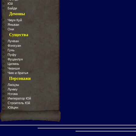
Юй
Байди
Демоны
Чжун Куй
Яньван
Они
Существа
Лунван
Фэнхуан
Гунь
Пуфу
Фуцанлун
Цилинь
Чианши
Чию и братья
Персонажи
Лаоцзы
Лунму
Нэчжа
Император Юй
Строитель Юй
Юйцян