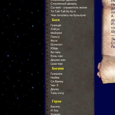
сп
Стеклянный дворец
Ню
Сы-мин - управитель жизни
до
Ти Тай-Тай Ко Ко-о
пл
Чем питались на Куньлуне
А 
Боги
ду
И 
Гуаньди
со
Лэйгун
Шу
Майтрея
— 
Паньгу
Эх
Фуси
Ст
Шэньнун
По
Юйди
Би-гань
Вэнь-чан
Дицзан-ван
Цзао-ван
Богини
Гуаньинь
Нюйва
Си Ванму
Чан Э
Доуму
Тань-хочу
Герои
Басянь
И-Хоу
Хуанди