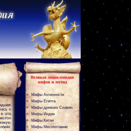
Великая энциклопедия
мифов и легенд
Мифы Античности
Мифы Египта
ладшая
Мифы древних Славян
лась о
 в это
Мифы Индии
естол
Мифы Китая
 какую
 обеих
Мифы Месопотамии