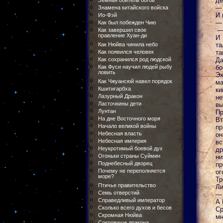
де
Земная обитель богов
— 
Знамена китайского войска
И 
Ио-Фэй
— 
Как был побежден Чию
— 
Как завершил свое
правление Хуан-ди
И
Как Нюйва чинила небо
та
Как появился человек
та
Как сохранился род людской
Да
Как Фуси научил людей рыбу
бо
ловить
Эх
Как Чжуансюй навел порядок
ма
Кшитигарбха
ки
Лазурный Дракон
не
Ласточкины дети
вы
Лунтан
Пр
На дне Восточного моря
Вт
Начало великой войны
пр
Небесная власть
он
Небесная империя
вс
Неукротимый боевой дух
др
Огоньки страны Суймин
ни
Поднебесный дворец
пр
Почему не переполняется
ог
море?
Тр
Птичье правительство
Ли
Семь отверстий
— 
Справедливый император
А 
Сколько всего духов и бесов
Ср
Скромная Нюйва
мн
Сокровище дракона