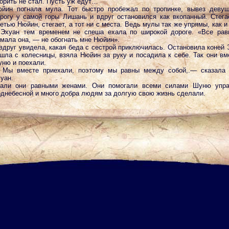
орить не стал. Пусть уж едут…
йин погнала мула. Тот быстро пробежал по тропинке, вывез деву
рогу у самой горы Лишань и вдруг остановился как вкопанный. Стега
етью Нюйин, стегает, а тот ни с места. Ведь мулы так же упрямы, как и
Эхуан тем временем не спеша ехала по широкой дороге. «Все рав
мала она, — не обогнать мне Нюйин».
вдруг увидела, какая беда с сестрой приключилась. Остановила коней 
шла с колесницы, взяла Нюйин за руку и посадила к себе. Так они вм
ню и поехали.
Мы вместе приехали, поэтому мы равны между собой,.— сказала
уан.
али они равными женами. Они помогали всеми силами Шуню упра
днебесной и много добра людям за долгую свою жизнь сделали.