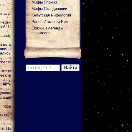
Мифы Японии
ене. —
Мифы Скандинавии
ялась,
Кельтская мифология
Раняя Италия и Рим
черей
ной. С
Сказки и легенды
эскимосов
сварит
взяла
тавила
тались
оды и
спела!
о жене
резала
в иглу
 нить
линная
дошвы
ольше
 горы
ехать.
ыла во
ле. Но