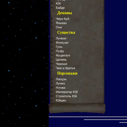
Юй
Байди
Демоны
Чжун Куй
Яньван
Они
Существа
Лунван
Фэнхуан
Гунь
Пуфу
Фуцанлун
Цилинь
Чианши
Чию и братья
Персонажи
Лаоцзы
Лунму
Нэчжа
Император Юй
Строитель Юй
Юйцян