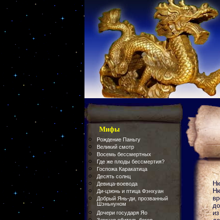
Мифы
Рождение Паньгу
Великий смотр
Восемь бессмертных
Где же плоды бессмертия?
Госпожа Каракатица
Десять солнц
Ню
Девица-воевода
Ню
Ди-цзюнь и птица Фэнхуан
вр
Добрый Янь-ди, прозванный
Шэньнуном
до
из
Дочери государя Яо