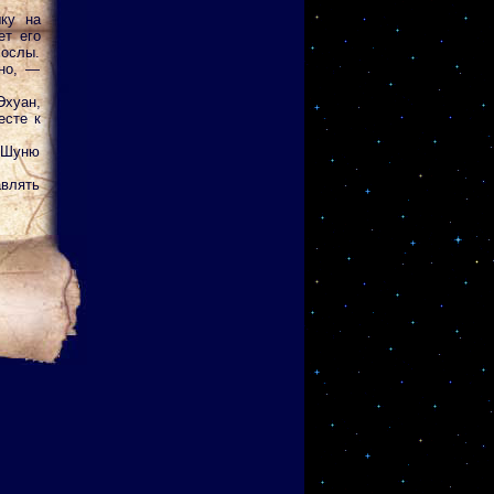
шку на
ет его
 ослы.
но, —
Эхуан,
есте к
 Шуню
влять