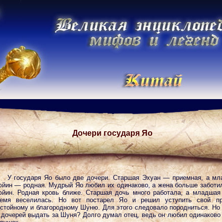
Дочери государя Яо
У государя Яо было две дочери. Старшая Эхуан — приемная, а м
йин — родная. Мудрый Яо любил их одинаково, а жена больше заботи
йин. Родная кровь ближе. Старшая дочь много работала, а младшая
емя веселилась. Но вот постарел Яо и решил уступить свой пр
стойному и благородному Шуню. Для этого следовало породниться. Но
 дочерей выдать за Шуня? Долго думал отец, ведь он любил одинаково