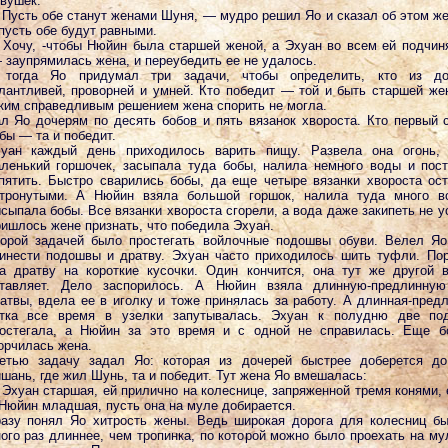
вушек.
Пусть обе станут женами Шуня, — мудро решил Яо и сказал об этом ж
пусть обе будут равными.
Хочу, -чтобы Нюйин была старшей женой, а Эхуан во всем ей подчин
заупрямилась жена, и переубедить ее не удалось.
 тогда Яо придумал три задачи, чтобы определить, кто из до
лантливей, проворней и умней. Кто победит — той и быть старшей же
ким справедливым решением жена спорить не могла.
л Яо дочерям по десять бобов и пять вязанок хвороста. Кто первый 
бы — та и победит.
уан каждый день приходилось варить пищу. Развела она огонь, 
ленький горшочек, засыпала туда бобы, налила немного воды и пос
пятить. Быстро сварились бобы, да еще четыре вязанки хвороста ос
тронутыми. А Нюйин взяла большой горшок, налила туда много в
сыпала бобы. Все вязанки хвороста сгорели, а вода даже закипеть не у
ишлось жене признать, что победила Эхуан.
орой задачей было простегать войлочные подошвы обуви. Велел Я
инести подошвы и дратву. Эхуан часто приходилось шить туфли. По
а дратву на короткие кусочки. Один кончится, она тут же другой 
тавляет. Дело заспорилось. А Нюйин взяла длинную-предлинную
атвы, вдела ее в иголку и тоже принялась за работу. А длинная-пред
тка все время в узелки запутывалась. Эхуан к полудню две по
остегала, а Нюйин за это время и с одной не справилась. Еще б
орчилась жена.
етью задачу задал Яо: которая из дочерей быстрее доберется до
шань, где жил Шунь, та и победит. Тут жена Яо вмешалась:
Эхуан старшая, ей прилично на колеснице, запряженной тремя конями, 
Нюйин младшая, пусть она на муле добирается.
азу понял Яо хитрость жены. Ведь широкая дорога для колесниц б
ого раз длиннее, чем тропинка, по которой можно было проехать на му