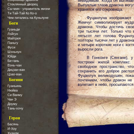
невидимым. Когда он выгибае
Стеклянный дворец
Выпуклые глаза дракона могут
Сы-мин - управитель жизни
хранятся его сокровища.
Ти Тай-Тай Ко Ко-о
Фуцанлуна изображают 
Чем питались на Куньлуне
Жемчуг символизирует мудр
Боги
дракона. Чтобы достичь сво
Гуаньди
три тысячи лет. Только что
Лэйгун
пятьсот лет голова Фуцанл
Майтрея
полторы тысячи лет у дракона
Паньгу
и четыре короткие ноги с ко
Фуси
выросли рога.
Шэньнун
Юйди
В Гонконге (Сянгане), 
Би-гань
построен жилой комплекс.
Вэнь-чан
свободное пространство, чт
Дицзан-ван
сохранить его доброе распол
Цзао-ван
Фуцанлун великодушен, пока
Богини
почтением, чтобы дракон не 
взлетает в небо, просыпаются
Гуаньинь
Нюйва
Си Ванму
Чан Э
Доуму
Тань-хочу
Герои
Басянь
И-Хоу
Хуанди