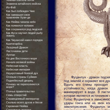
Земная обитель богов
Знамена китайского войска
Ио-Фэй
Как был побежден Чию
Как завершил свое
правление Хуан-ди
Как Нюйва чинила небо
Как появился человек
Как сохранился род людской
Как Фуси научил людей рыбу
ловить
Как Чжуансюй навел порядок
Кшитигарбха
Лазурный Дракон
Ласточкины дети
Лунтан
На дне Восточного моря
Начало великой войны
Небесная власть
Небесная империя
Неукротимый боевой дух
Огоньки страны Суймин
Фуцанлун - дракон подзе
Поднебесный дворец
под землёй и охраняет все др
Почему не переполняется
Вдоль его спины проходит 
море?
устойчивость, когда драко
Птичье правительство
маневрирует в воде. В паст
Семь отверстий
которая является источником 
Справедливый император
Голос Фуцанлуна в зависимос
Сколько всего духов и бесов
удары гонга или на звон ко
Скромная Нюйва
землетрясения. Фуцанлун 
Сокровище дракона