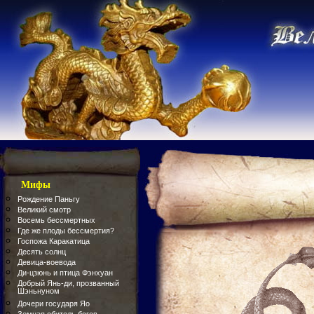
Мифы
Рождение Паньгу
Великий смотр
Восемь бессмертных
Где же плоды бессмертия?
Госпожа Каракатица
Десять солнц
Девица-воевода
Ди-цзюнь и птица Фэнхуан
Добрый Янь-ди, прозванный
Шэньнуном
Дочери государя Яо