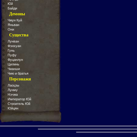
Юй
Байди
Демоны
Чжун Куй
Яньван
Они
Существа
Лунван
Фэнхуан
Гунь
Пуфу
Фуцанлун
Цилинь
Чианши
Чию и братья
Персонажи
Лаоцзы
Лунму
Нэчжа
Император Юй
Строитель Юй
Юйцян