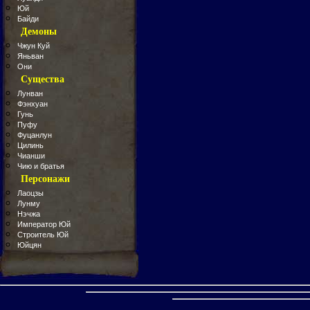
Юй
Байди
Демоны
Чжун Куй
Яньван
Они
Существа
Лунван
Фэнхуан
Гунь
Пуфу
Фуцанлун
Цилинь
Чианши
Чию и братья
Персонажи
Лаоцзы
Лунму
Нэчжа
Император Юй
Строитель Юй
Юйцян