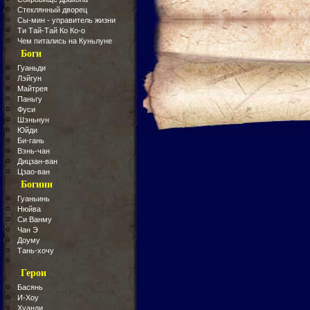
Стеклянный дворец
Сы-мин - управитель жизни
Ти Тай-Тай Ко Ко-о
Чем питались на Куньлуне
Боги
Гуаньди
Лэйгун
Майтрея
Паньгу
Фуси
Шэньнун
Юйди
Би-гань
Вэнь-чан
Дицзан-ван
Цзао-ван
Богини
Гуаньинь
Нюйва
Си Ванму
Чан Э
Доуму
Тань-хочу
Герои
Басянь
И-Хоу
Хуанди