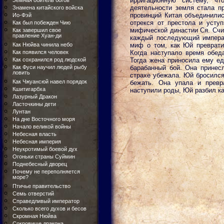
ирригационную систему, ч
Земная обитель богов
деятельности земля стала п
Знамена китайского войска
провинций Китая объединилис
Ио-Фэй
отрекся от престола и усту
Как был побежден Чию
мифической династии Ся. Счита
Как завершил свое
правление Хуан-ди
каждый последующий императ
Как Нюйва чинила небо
миф о том, как Юй преврати
Как появился человек
Когда наступало время обеда
Как сохранился род людской
Тогда жена приносила ему е
Как Фуси научил людей рыбу
барабанный бой. Она принес
ловить
страхе убежала. Юй бросился
Как Чжуансюй навел порядок
бежать. Она упала и превр
Кшитигарбха
наступили роды, Юй разбил ка
Лазурный Дракон
Ласточкины дети
Лунтан
На дне Восточного моря
Начало великой войны
Небесная власть
Небесная империя
Неукротимый боевой дух
Огоньки страны Суймин
Поднебесный дворец
Почему не переполняется
море?
Птичье правительство
Семь отверстий
Справедливый император
Сколько всего духов и бесов
Скромная Нюйва
Сокровище дракона