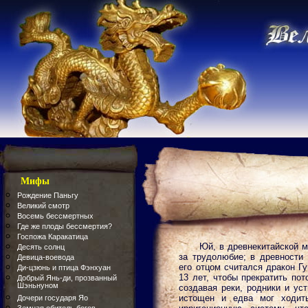
Мифы
Рождение Паньгу
Великий смотр
Восемь бессмертных
Где же плоды бессмертия?
Госпожа Каракатица
Юй, в древнекитайской м
Десять солнц
за трудолюбие; в древности
Девица-воевода
его отцом считался дракон Г
Ди-цзюнь и птица Фэнхуан
13 лет, чтобы прекратить пот
Добрый Янь-ди, прозванный
Шэньнуном
создавая реки, родники и ус
истощен и едва мог ходит
Дочери государя Яо